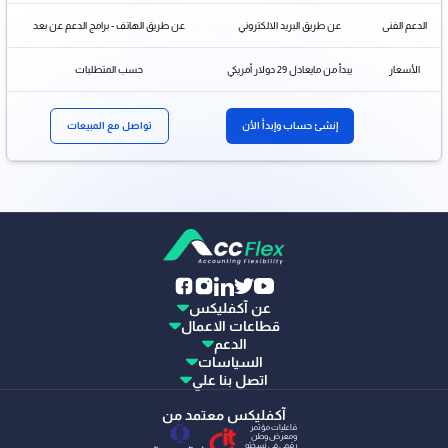
الدعم الفنى
عن طريق البريد الالكتروني
عن طريق الهاتف - برامج الدعم عن بعد
الأسعار
يبدأ من مايعادل 29 دولار أمريكي
حسب المتطلبات
إنشئ حساب وإبدأ الأن
تواصل مع المبيعات
عن آكفليكس
قطاعات الاعمال
الدعم
السياسات
اتصل بنا علي
آكفليكس معتمد من
فاعليات مؤتمر
ومعرض وطن
رقمي في نسخته