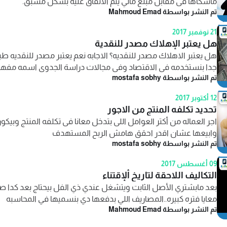
ماسكاها فى مقابل مبلغ مالي يتم الاتفاق عليه بشكل مسبق.
تم النشر بواسطة Mahmoud Emad
ت
21 نوفمبر 2017
هل يعتبر الإهلاك مصدر للنقدية
هل يعتبر الاهلاك مصدر للنقديه؟ الاجابه نعم يعتبر مصدر للنقدي
جدا بنستخدمه فى الاقتصاد وفى مجالات دراسة الجدوى اسمه مفهوم
تم النشر بواسطة mostafa sobhy
12 أكتوبر 2017
تحديد تكلفه المنتج من الاجور
اجر العماله من أكتر العوامل اللى بتدخل معانا فى تكلفه المنتج وبيكون
وابيعها عشان اقدر احقق هامش الربح المستهدف
تم النشر بواسطة mostafa sobhy
09 أغسطس 2017
التكاليف اللاحقة لتاريخ ألإقتناء
بعد مابشتري الأصل الثابت ويتشغل عندي ذي الفل بيحتاج بعد كدا 
معايا فتره كبيره..المصاريف اللي بدفعها دي بنسميها في المحاسبه
تم النشر بواسطة Mahmoud Emad