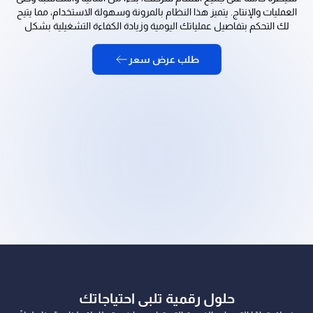
العمليات والإنتاج. يتميز هذا النظام بالمرونة وسهولة الاستخدام، مما يتيح
لك التحكم بتفاصيل عملياتك اليومية وزيادة الكفاءة التشغيلية بشكل
ملحوظ. اختر أكفليكس لتحصل على شريك محاسبي موثوق يدعم نمو
أعمالك ويؤمن لك رؤية مالية شاملة في أي وقت.
طلب عرض سعر
حلول رقمية تلبي احتياجاتك