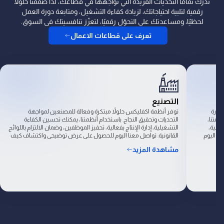
ندرك تمامًا التحديات الفريدة التي تواجهها في قطاعك، لذا صمّمنا حلولًا
رقمية لتلبية احتياجاتك، لزيادة كفاءة التشغيل، ومتابعة دورة العمل
لحظيًا، ومساعدتك على التحوّل رقميًا، لتعزّز تنافسيتك في السوق.
تعرف على قطاعات الاعمال
التصنيع
تجارة
توفر أنظمة اكفليكس حلولاً مبتكرة وفعالة للمصنعين لمواجهة
ظمتنا،
التحديات وتحقيق النجاح. باستخدام أنظمتنا، يمكنك تحسين الكفاءة
عالية،
التشغيلية، إدارة الإنتاج بفعالية، تحفيز الموظفين، وضمان الالتزام باللوائح
نا اليوم
القانونية. تواصل معنا اليوم للحصول على عرض توضيحي واكتشاف كيف
فليكس أن
يمكن لأنظمة اكفليكس أن تحول عمليات التصنيع إلى الأفضل.
مشاهدة المزيد