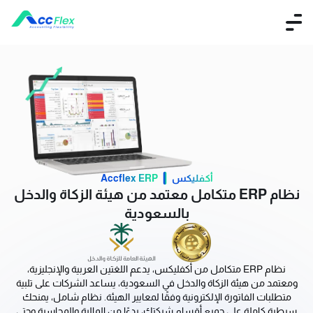
أكفليكس
Accflex ERP
نظام ERP متكامل معتمد من هيئة الزكاة والدخل
بالسعودية
نظام ERP متكامل من أكفليكس، يدعم اللغتين العربية والإنجليزية،
ومعتمد من هيئة الزكاة والدخل في السعودية، يساعد الشركات على تلبية
متطلبات الفاتورة الإلكترونية وفقًا لمعايير الهيئة. نظام شامل، يمنحك
سيطرة كاملة على جميع أقسام شركتك، بدءًا من المالية والمحاسبة وحتى