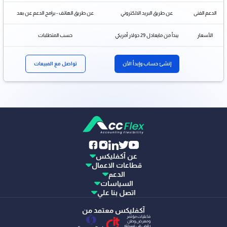
الدعم الفنى
عن طريق البريد الالكتروني
عن طريق الهاتف - برامج الدعم عن بعد
الأسعار
يبدأ من مايعادل 29 دولار أمريكي
حسب المتطلبات
إنشئ حساب وإبدأ الأن
تواصل مع المبيعات
عن آكفليكس
قطاعات الاعمال
الدعم
السياسات
اتصل بنا علي
آكفليكس معتمد من
فاعليات مؤتمر
ومعرض وطن
رقمي في نسخته