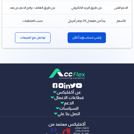
الدعم الفنى
عن طريق البريد الالكتروني
عن طريق الهاتف - برامج الدعم عن بعد
الأسعار
يبدأ من مايعادل 29 دولار أمريكي
حسب المتطلبات
إنشئ حساب وإبدأ الأن
تواصل مع المبيعات
عن آكفليكس
قطاعات الاعمال
الدعم
السياسات
اتصل بنا علي
آكفليكس معتمد من
فاعليات مؤتمر
ومعرض وطن
رقمي في نسخته