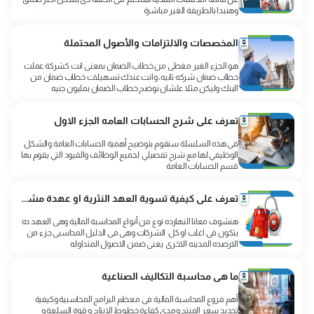
وهنبدا بالطريقة الغير مباشرة
المخصصات والالتزامات والأصول المحتملة
هو الجزء الغير مغطى من خطاب الضمان بمعنى انت كشركة عملت
خطاب ضمان شركه تانيه، وانت عندك تسهيلات خطاب ضمان من
البنك وليكن مثلا علشان نوضح خطاب الضمان بمليون جنيه
تعرف على شرح الحسابات العامه الجزء الاول
فى هذه السلسلة سنقوم بتوضيح أهمية الحسابات العامة والشكل
الوظيفي لها مع شرح تفصيلي لجميع الوظائف والقيود التي يقوم بها
قسم الحسابات العامة
تعرف على كيفية تسوية العهد النثرية او عهدة مشتريات
هنشوف معانا النهارده نوع من أنواع المحاسبة المالية وهى العهد ده
بتكون فى اغلب او كل الشركات وهى فى الدليل المحاسبى جزء من
الارصده المدينه الاخرى يعنى ضمن الاصول المتداوله
ما هى محاسبة التكاليف الصناعية
أهم فروع المحاسبة المالية فى معظم البرامج المحاسبية وكيفية
تحديد سعر المنتج ومدى كفاءة خطوط الإنتاج و قوة السلعة و