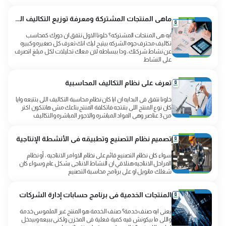
ماهى المنتجات المشتركة ومعرفة توزيع التكاليف المشتركة
ايه هى المنتجات المشتركه؟ خلونا الاول نتفق ان دورك كمحاسب
تكاليف محترف جوه الشركه بيتيح ليك انك تعرف كل صغيره وكبيره
عن نشاط شركتك، ودا ببساطه لان معاك تحليلات لكل مبلغ اتصرف
على النشاط
تعرف على نظام التكاليف المحاسبية
خلونا نتفق فى البدايه ان ايا كان نظام محاسبة التكاليف اللى بتتبعه وايا
كان نوع المنتج اللى بتنتجه فاتكلفة المنتج بتاعك مش هاتتكون اكتر
من 3 عناصر وهى المواد المباشره والاجور المباشره والتكاليف
تصميم نظام التصنيع وتطبيقه فى الأنشطة الإنتاجية
سواء كان نظام التصنيع قائم على نظام الاوامر الانتاجيه ، أو نظام
المراحل الانتاجيه هنلاقي ان النشاط الانتاجى بشكل عام وسواء كان
شغلك مانويل او على برنامج محاسبة التصنيع
المنتجات الخدمية فى برنامج حسابات إدارة الشركات
يعنى ايه صنف خدمة؟ صنف الخدمة هو المنتج غير الملموس خدمة
واللى ما بيكونش فيه كمية فعلية فى المخزن ولكنى ببيعه وبيدخل