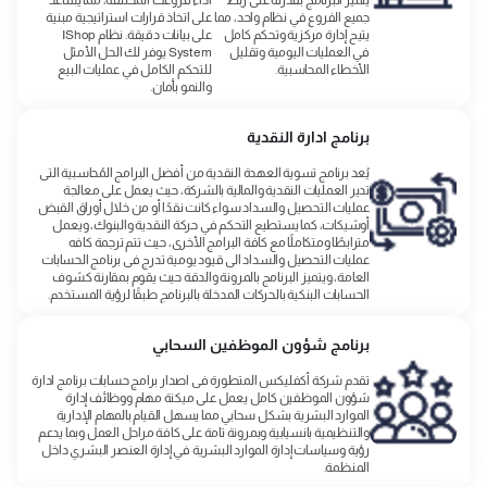
جميع الفروع في نظام واحد، مما
على اتخاذ قرارات استراتيجية مبنية
يتيح إدارة مركزية وتحكم كامل
على بيانات دقيقة. نظام IShop
في العمليات اليومية وتقليل
System يوفر لك الحل الأمثل
الأخطاء المحاسبية.
للتحكم الكامل في عمليات البيع
والنمو بأمان.
برنامج ادارة النقدية
يُعد برنامج تسوية العهدة النقدية من أفضل البرامج المُحاسبية التى
تدير العمليات النقدية والمالية بالشركة، حيث يعمل على معالجة
عمليات التحصيل والسداد سواء كانت نقدًا أو من خلال أوراق القبض
أوشيكات، كما يستطيع التحكم في حركة النقدية والبنوك، ويعمل
مترابطًا ومتكاملًا مع كافة البرامج الأخرى، حيث تتم ترجمة كافه
عمليات التحصيل والسداد الى قيود يومية تدرج فى برنامج الحسابات
العامة، ويتميز البرنامج بالمرونة والدقة حيث يقوم بمقارنة كشوف
الحسابات البنكية بالحركات المدخلة بالبرنامج طبقًا لرؤية المستخدم.
برنامج شؤون الموظفين السحابي
تقدم شركة أكفليكس المتطورة فى اصدار برامج حسابات برنامج ادارة
شؤون الموظفين كامل يعمل على ميكنة مهام ووظائف إدارة
الموارد البشرية بشكل سحابي مما يسهل القيام بالمهام الإدارية
والتنظيمية بانسيابية وبمرونة تامة على كافة مراحل العمل وبما يدعم
رؤية وسياسات إدارة الموارد البشرية في إدارة العنصر البشري داخل
المنظمة.