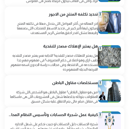
ايراد، واللى فى الغالب بيكون مرتبط بمنتج تانى ملموس.
تحديد تكلفه المنتج من الاجور
اجر العماله من أكتر العوامل اللى بتدخل معانا فى تكلفه المنتج
وبيكون ليها تأثير كبير فى تحديد الاسعار للمنتجات اللى بصنعها
وابيعها عشان اقدر احقق هامش الربح المستهدف
هل يعتبر الإهلاك مصدر للنقدية
هل يعتبر الاهلاك مصدر للنقديه؟ الاجابه نعم يعتبر مصدر للنقديه
طيب ازاى وهو اصلا فى حكم المصروف؟ فى مفهوم مهم جدا
بنستخدمه فى الاقتصاد وفى مجالات دراسة الجدوى اسمه مفهوم
الفرصه البديله المفهوم ده
مستخلصات مقاول الباطن
مين هو مقاول الباطن؟ مقاول الباطن هو الشخص اللى شركة
المقاولات بتوكله يخلصلها شغل فى المشروعات اللى هى ماسكاها
فى مقابل مبلغ مالي يتم الاتفاق عليه بشكل مسبق.
كيفية عمل شجرة الحسابات وتأسيس النظام المحاسبي
شجرة الحسابات دليل الحسابات لو حبيت تحكم على شغل الاداره
الماليه لأي شركه يبقا أول حاجه لازم تشوفها هى شجرة الحسابات لو