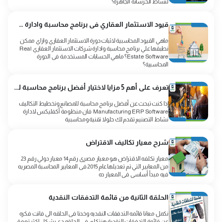
لنشاط الخرسانة الجاهزة؟
قيود الاستثمار العقاري فى برنامج محاسبة وادارة شركات الاستثمار العقاري
ماهي القيود المحاسبية لاثبات دورة الاستثمار العقاري وازاي ممكن
نطبقها علي برنامج محاسبة وادارة شركات الاستثمار العقاري Real
Estate Software؟ ماهي الحسابات المستخدمة فى الدورة
المحاسبية؟
تعرف على أهم 5 مزايا لاختيار أفضل برنامج محاسبة للمصانع
إذا كنت تبحث عن أفضل برنامج محاسبة للمصانع وتخطيط التكاليف
Manufacturing ERP Software فان منظومة أكفليكس لادارة
نشاط التصنيع تقدم لك حلولا تقنية ومحاسبية
شرح معيار تكاليف الاقتراض
معيار تكلفه الاقتراض هو معيار مصرى رقم 14 معيار دولي رقم 23
من المعايير التي تم تعديلها عام 2015 فى المعايير المحاسبة المصريه
فيه مبدأ أساسى فى المعيار ده
الحلقة الثانية من قائمة التدفقات النقدية
نكمل معانا قائمه التدفقات النقديه وخدنا فى الحلقه الى فاتت فكره
عن قائمة التدفقات النقدية هنتكلم فى الحلقه دى بشكل اكثر تعمق