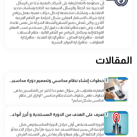
إلي منظومة كاملة للرقابة على الحركات النقدية بدءًا من الرسائل
التحذيرية عند الخطأ، والرسائل التنبيهية عند الحاجة وشاشات تحديد
الصلاحيات، وشاشات متخصصة لإدخال حركات معينة. يعمل برنامج
إدارة شركات الاستثمار العقاري بشكل مُترابط مع النُظم الفرعية
الأخرى، والتى تُغطي جميع أقسام وأنشطة الشركة على نفس قاعدة
البيانات، وفي ضوء نظام صلاحيات دقيق لكل مستخدم حسب المهام
المُوكلة إليه، ويتكامل البرنامج مع النٌظم التالية: - نظام الحسابات
العامة. - نظام إدارة المخازن. - نظام الإدارة النقدية. - نظام إدارة
المقاولات. - نظام إدارة الموارد البشرية .
المقالات
خطوات إنشاء نظام محاسبي وتصميم دورة محاسبية كاملة لأى منشأة
النهارده هانجاوب على سؤال مهم جدا لكثير من المحاسبين ما هى
خطوات ماهى خطوات انشاء نظام محاسبي ؟ اوازاى ابنى نظام
محاسبي بشكل سليم؟
تعرف على الهدف من الدورة المستندية و أبرز أنواعها
الدورة المستندية هي أولى مراحل الدورة المحاسبية وهي تمثل
الأوعية التي يسير فيها المستند منذ تحريره ماراً بكل مراكز الخدمة أو
مراكز التكلفة التي يؤثر فيها و يتأثر بها حتى يفي المستند الغرض