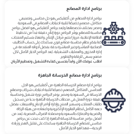
برنامج ادارة المصانع
برنامج ادارة المصانع من أكفليكس هو حل محاسبي وتصنيعي
متكامل، مصمم خصيصًا لتلبية احتياجات المصانع في السعودية
ومصر بمختلف تخصصاتها. ويُعد برنامج أكفليكس هو افضل برنامج
محاسبة للمصانع يوفّر البرنامج دورة إنتاج دقيقة تبدأ من تخطيط
الطاقة الإنتاجية، مرورًا بتتبع مراحل الإنتاج، وانتهاءً بتسليم المنتجات.
كما يقدّم نظام محاسبة مصانع قوي يساعدك على حساب التكاليف
الصناعية المباشرة وغير المباشرة بدقة. بفضل أدواته المتقدمة في
إدارة المخزون والعمليات التشغيلية، يُعد البرنامج الخيار الأمثل لكل
مصنع يسعى للرقابة والتطوير.
اطلب عرضك الآن وابدأ بتحسين كفاءة التشغيل وتعظيم الأرباح.
برنامج ادارة مصانع الخرسانة الجاهزة
برنامج ادارة مصانع الخرسانة الجاهزة من أكفليكس هو الحل
المحاسبي المتكامل المصمم خصيصًا لتلبية احتياجات شركات ومصانع
الخرسانة في السعودية ومصر. يوفر البرنامج دورة تشغيل ومحاسبة
دقيقة دورة العمل في محطات الخرسانة الجاهزة بدءا من تسجيل
طلبات العملاء، وتسعير المنتج، وإدارة أوامر الإنتاج والمبيعات. بفضل
دعمه الكامل لنظام الفاتورة الإلكترونية واعتماده من هيئة الزكاة
والضريبة والجمارك بالسعودية ومصلحة الضرائب المصرية، يُعد من
أفضل برامج محاسبة الخرسانة الجاهزة. إذا كنت تبحث عن برنامج
محاسبي لمصانع الخرسانة الجاهزة يساعدك على تقليل الهدر وزيادة
الربحية—فهذا هو الخيار الأمثل.