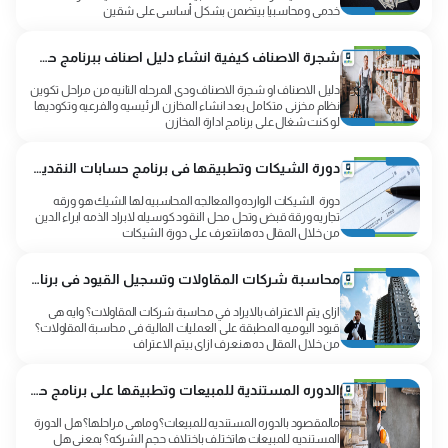
خدمى ومحاسبيا بيتضمن بشكل أساسي على شقين
شجرة الاصناف كيفية انشاء دليل اصناف ببرنامج حسابات المخازن
دليل الاصناف او شجرة الاصناف ودى المرحله التانيه من مراحل تكوين
نظام مخزنى متكامل بعد انشاء المخازن الرئيسيه والفرعيه وتكوديها
لو كنت شغال على برنامج ادارة المخازن
دورة الشيكات وتطبيقها فى برنامج حسابات النقديه والخزينه والبنوك
دورة الشيكات الوارده والمعالجه المحاسبيه لها الشيك هو ورقه
تجاريه ورقة قبض وتحل محل النقود كوسيله لابراد الذمه ابراء الدين
من خلال المقال ده هانتعرف على دورة الشيكات
محاسبة شركات المقاولات وتسجيل القيود فى برنامج محاسبة المقاولات
ازاى يتم الاعتراف بالايراد في محاسبة شركات المقاولات؟ وايه هى
قيود اليوميه المطبقة على العمليات المالية فى محاسبة المقاولات؟
من خلال المقال ده هنعرف ازاى بيتم الاعتراف
الدوره المستندية للمبيعات وتطبيقها على برنامج حسابات ادارة المخازن
مالمقصود بالدوره المستنديه للمبيعات؟ وماهى مراحلها؟ هل الدورة
المستنديه للمبيعات هاتختلف باختلاف حجم الشركه؟ بمعنى هل