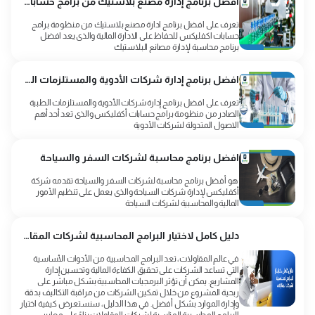
أفضل برنامج إدارة مصنع بلاستيك من برامج حسابات اكفليكس
تعرف على افضل برنامج ادارة مصنع بلاستيك من منظومة برامج
حسابات اكفليكس للحفاظ على الادارة المالية والذى يعد افضل
برنامج محاسبة لإدارة مصانع البلاستيك
افضل برنامج إدارة شركات الأدوية والمستلزمات الطبية
تعرف على افضل برنامج إدارة شركات الأدوية والمستلزمات الطبية
الصادر من منظومة برامج حسابات أكفليكس والذى تعد أحد أهم
الاصول المتدولة لشركات الأدوية
افضل برنامج محاسبة لشركات السفر والسياحة
هو أفضل برنامج محاسبة لشركات السفر والسياحة تقدمه شركة
أكفليكس لإدارة شركات السياحة والذى يعمل على تنظيم الأمور
المالية والمحاسبية لشركات السياحة
دليل كامل لاختيار البرامج المحاسبية لشركات المقاولات
في عالم المقاولات، تعد البرامج المحاسبية من الأدوات الأساسية
التي تساعد الشركات على تحقيق الكفاءة المالية وتحسين إدارة
المشاريع. يمكن أن تؤثر البرمجيات المحاسبية بشكل مباشر على
ربحية المشروع من خلال تمكين الشركات من مراقبة التكاليف بدقة
وإدارة الموارد بشكل أفضل. في هذا الدليل، سنستعرض كيفية اختيار
البرامج المحاسبية المناسبة لشركات المقاولات بناءً على معايير