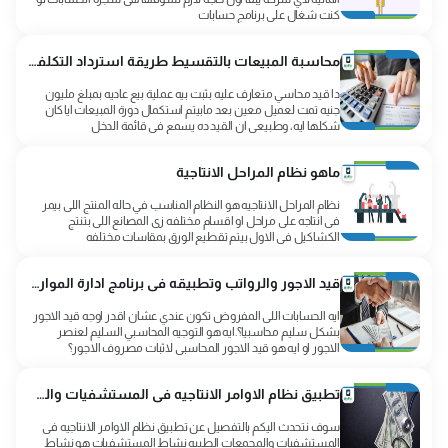
كنت شغال على برنامج حسابات
محاسبة المبيعات بالتقسيط طريقة استرداد التكلفة بدورة المبيعات
دا قيد محاسي متعارف عليه بثبت بيه عملية بيع عاديه بمبلغ مليون
جنيه تمت لعميل معين بعد مابيتم استكمال دورة المبيعات ايا كان
شكلها ايه، وطبيعى ان القيد ده يسمع فى قائمة الدخل
ماهو نظام المراحل الانتاجية
نظام المراحل الانتاجيه هو النظام المناسب في حاله المنتج اللى بيمر
فى انتاجه على مراحل او اقسام مختلفه زى المصانع اللى بتنتج
الكشاكيل فى الاول بيتم تقطيع الورق بمقاسات مختلفه
قيد الاجور والرواتب وتطبيقه فى برنامج ادارة الموارد البشرية
ايه الحسابات اللى المفروض تكون عندي عشان اقدر اوجه قيد الاجور
بشكل سليم محاسبيا؟.ايه هو التوجيه المحاسبي السليم لعنصر
الاجور او ايه هو قيد الاجور المحاسبي لاثبات مصروف الاجور؟
تطبيق نظام الاوامر الانتاجيه فى المستشفيات والمجمعات الطبيه
سوف نتحدث اليكم بالتفصيل عن تطبيق نظام الاوامر الانتاجيه فى
المستشفيات والمجمعات الطبيه نشاط المستشفيات هو نشاط