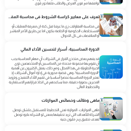
توافقها مع قوي العرض والطلب فلها دور قوى
تعرف على معايير كراسة الشروط فى محاسبة المقاولات
فى محاسبة المقاولات زى ما عرفنا قبل كدة ان معرفة العمليات أو
المستخلصات الحكومية او الخاصة بتكون اما عن طريق الأمر المباشر
أو المناقصات فى كل الاحوال
الدورة المحاسبية: أسرار لتحسين الأداء المالي
قد يفهم بعض متخذي القرار في الشركات أن مهام المحاسبة يجب
أن تقوم بها مجموعة محددة من المحاسبين أو المتخصصين ذوي
الخبرة الطويلة في هذا المجال. ومع ذلك، يغفل الكثيرون عن أهمية
"الدورة المحاسبية"، وهي قضية محورية في إدارة أموال الشركات. إذ
تعتبر الدورة المحاسبية عنصرا أساسيا في تقييم الأداء التنفيذي وتزويد
المديرين بصورة دقيقة، مما يساعدهم في اتخاذ قراراتهم الاستثمارية
والتخطيط المالي.
ماهى وظائف وخصائص الموازنات
ماهى الموازنات : الموازنة تعني التخطيط للمستقبل علشان توصل
الشركة للأهداف التي تريد تحقيقها بمعنى لو الشركه عايزه توصل
لهدف تحقيق ربح مليون جنيه