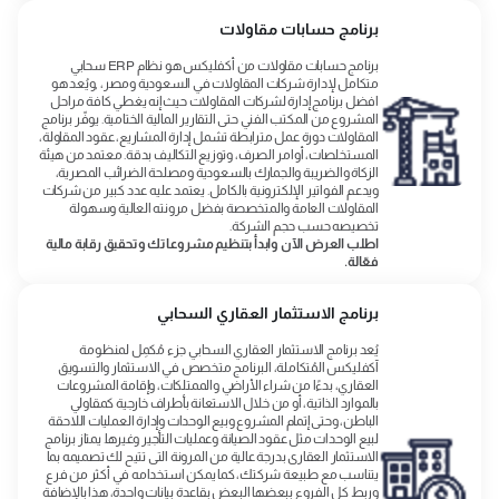
برنامج حسابات مقاولات
برنامج حسابات مقاولات من أكفليكس هو نظام ERP سحابي
متكامل لإدارة شركات المقاولات في السعودية ومصر، ,ويُعد هو
افضل برنامج إدارة لشركات المقاولات حيث إنه يغطي كافة مراحل
المشروع من المكتب الفني حتى التقارير المالية الختامية. يوفّر برنامج
المقاولات دورة عمل مترابطة تشمل إدارة المشاريع، عقود المقاولة،
المستخلصات، أوامر الصرف، وتوزيع التكاليف بدقة. معتمد من هيئة
الزكاة والضريبة والجمارك بالسعودية ومصلحة الضرائب المصرية،
ويدعم الفواتير الإلكترونية بالكامل. يعتمد عليه عدد كبير من شركات
المقاولات العامة والمتخصصة بفضل مرونته العالية وسهولة
تخصيصه حسب حجم الشركة.
اطلب العرض الآن وابدأ بتنظيم مشروعاتك وتحقيق رقابة مالية
فعّالة.
برنامج الاستثمار العقاري السحابي
يُعد برنامج الاستثمار العقاري السحابي جزء مُكمِل لمنظومة
آكفليكس المُتكاملة، البرنامج متخصص في الاستثمار والتسويق
العقاري، بدءًا من شراء الأراضي والممتلكات، وإقامة المشروعات
بالموارد الذاتية، أو من خلال الاستعانة بأطراف خارجية كمقاولي
الباطن، وحتى إتمام المشروع وبيع الوحدات وإدارة العمليات اللاحقة
لبيع الوحدات مثل عقود الصيانة وعمليات التأجير وغيرها. يمتاز برنامج
الاستثمار العقارى بدرجة عالية من المرونة التى تتيح لك تصميمه بما
يتناسب مع طبيعة شركتك، كما يمكن استخدامه في أكثر من فرع
وربط كل الفروع ببعضها البعض بقاعدة بيانات واحدة، هذا بالإضافة