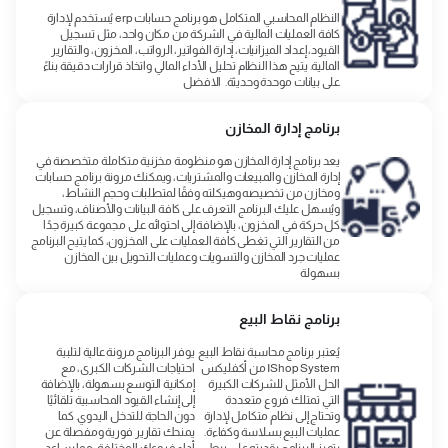
النظام المحاسبي المتكامل هو برنامج حسابات erp يُستخدم لإدارة
كافة العمليات المالية في الشركة من مكان واحد، مثل تسجيل
القيود، إعداد الميزانيات، إدارة الفواتير، الرواتب، المخزون، والتقارير
المالية. يتيح هذا النظام تحليل الأداء المالي واتخاذ قرارات دقيقة بناءً
على بيانات موحدة وحديثة. الافضل
برنامج إدارة المخازن
يعد برنامج إدارة المخازن هو منظومة مخزنية متكاملة متخصصة في
إدارة المخازن والمبيعات والمشتريات، ويمكنك مرونة برنامج حسابات
ومخازن من تخصيصه وهيكلته وفقًا لمتطلبات وحجم النشاط،
ويُسهل عليك البرنامج التعرف على كافة البيانات والأصناف، وتسجيل
كل حركة في المخزون، بالإضافة إلى احتوائه على مجموعة كبيرة جدًا
من التقارير التي تغطى كافة العمليات على المخزون، كما يتيح البرنامج
عمليات جرد المخازن والتسويات وعمليات التحويل بين المخازن
بسهولة
برنامج نقاط البيع
يُعتبر برنامج محاسبة نقاط البيع
يوفر البرنامج مرونة عالية لتلبية
IShop System من أكفليكس
احتياجات الشركات الكبرى، مع
الحل الأمثل للشركات الكبيرة
إمكانية التوسع بسهولة، بالإضافة
التي تمتلك فروع متعددة
إلى إنشاء القيود المحاسبية تلقائيًا
وتحتاج إلى نظام متكامل لإدارة
دون الحاجة للتدخل اليدوي. كما
عمليات البيع بسلاسة وكفاءة.
يمنحك تقارير فورية ومفصلة عن
يتميز البرنامج بقدرته على ربط
أداء فروعك المختلفة، مما يساعد