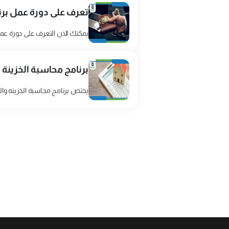
تعرف على دورة عمل برنا
يمكنك الان التعرف على دورة عم
برنامج محاسبة الخزين
يختص برنامج محاسبة الخزينه والبنوك الذي يعمل بنظام ERP software بمعالجة عملي