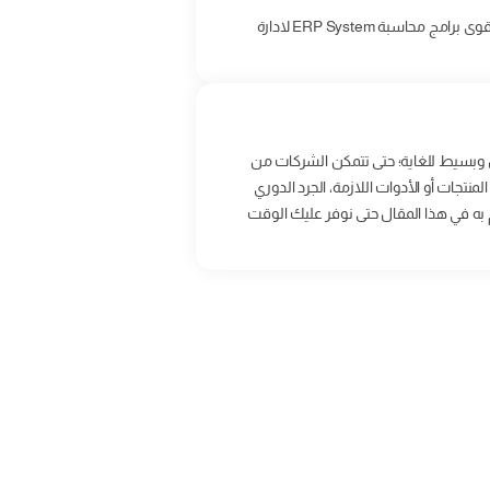
اذا كنت تبحث عن برنامج حسابات ومخازن stock control لادارة مخازن ومستودعات الشركات فان اكفليكس لديها اقوى برامج محاسبة ERP System لادارة
 وبسيط للغاية؛ حتى تتمكن الشركات من
منتجات أو الأدوات اللازمة، الجرد الدوري
م به في هذا المقال حتى نوفر عليك الوقت