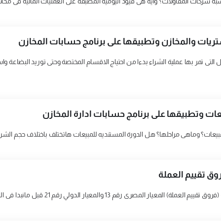
محاسبة شركات المقاولات؟ وايه هى قيود اليوميه المطبقة على العمليات المالية فى م
تريات والمخازن وتطبيقها على برنامج حسابات المخازن
التى تمر بها عملية الشراء بدءا من احتياج الاقسام المختصة وحتى توريد البضاعة وا
عات وتطبيقها على برنامج حسابات ادارة المخازن
مبيعات؟ وماهى مراحلها؟ هل الدورة المستنديه للمبيعات هاتختلف باختلاف حجم الش
وق تقييم العملة
معيار التغيرات في أسعار الصرف (فروق تقييم ال