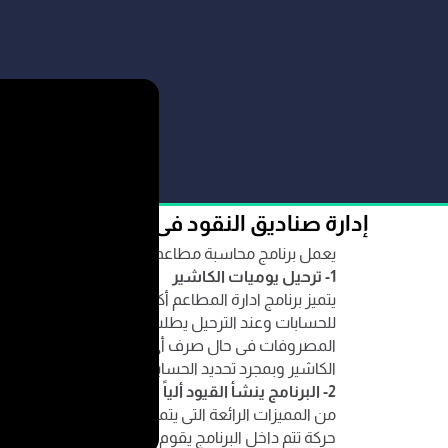
إدارة صناديق النقود فى برنامج محاسبة 
يعمل برنامج محاسبة مطاعم والكافيهات على إدارة صناد
1- ترحيل يوميات الكاشير
يتميز برنامج ادارة المطاعم أكفليكس بالدقة والمرونة أ
للحسابات وعند الترحيل يطلب البرنامج تحديد الخزينة 
المصروفات فى حال صرف أى مصروفات نثرية من يومية
الكاشير وبمجرد تحديد الحسابات المرحل اليها رصيد يومي
2- البرنامج ينشأ القيود ألياً
من المميزات الرائعة التى يتميز بها برنامج ادارة الم
حركة تتم داخل البرنامج يقوم برنامج ادارة المطاعم مب