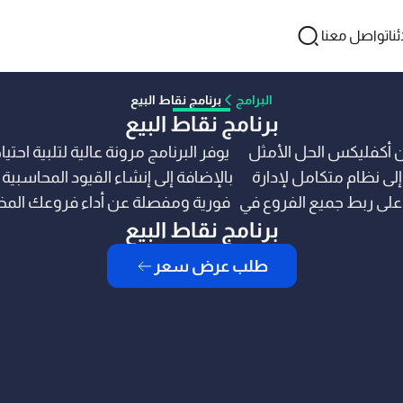
نا
تواصل معنا
البرامج
برنامج نقاط البيع
برنامج نقاط البيع
برنامج محاسبة نقاط البيع IShop System من أكفليكس الحل الأمثل
يوفر البرنامج مرونة عالية لتلبية اح
لى نظام متكامل لإدارة
بالإضافة إلى إنشاء القيود المحاسبية ت
 على ربط جميع الفروع في
فورية ومفصلة عن أداء فروعك المختلف
برنامج نقاط البيع
لعمليات اليومية وتقليل
ال
طلب عرض سعر