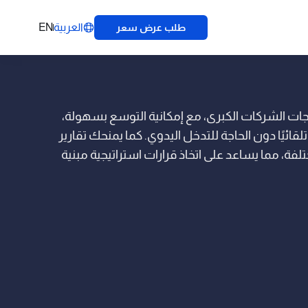
العربية
EN
طلب عرض سعر
تياجات الشركات الكبرى، مع إمكانية التوسع بسهولة،
لقائيًا دون الحاجة للتدخل اليدوي. كما يمنحك تقارير
ة، مما يساعد على اتخاذ قرارات استراتيجية مبنية
على بيانات دقيقة. نظام IShop System يوفر لك الحل الأمثل للتحكم الكامل في عمليات
بيع والنمو بأمان.