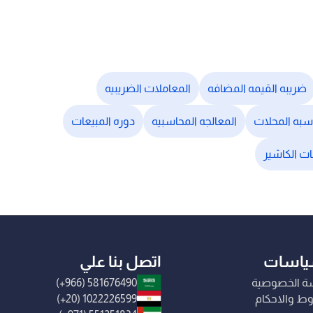
ضريبه القيمه المضافه
المعاملات الضريبيه
اسبه المحلات
المعالجه المحاسبيه
دوره المبيعات
ات الكاشير
ياسات
اتصل بنا علي
ة الخصوصية
(+966) 581676490
ط والاحكام
(+20) 1022226599