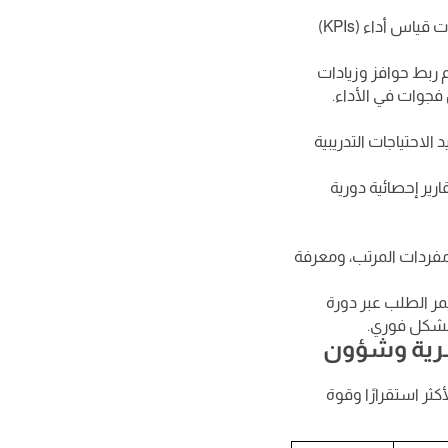
يساعدك البرنامج على تحديد الأهداف لكل موظف ومراجعة أداء الفرق بناءً على مؤشرات قياس أداء (KPIs)
تم ربط حوافز وزيادات
جوات في الأداء.
 الاحتياجات التدريبية
رير إحصائية دورية
 مفردات المرتب، ومعرفة
ر الطلب عبر دورة
وبشكل فوري.
بشرية وشؤون
كثر استقرارًا وقوة