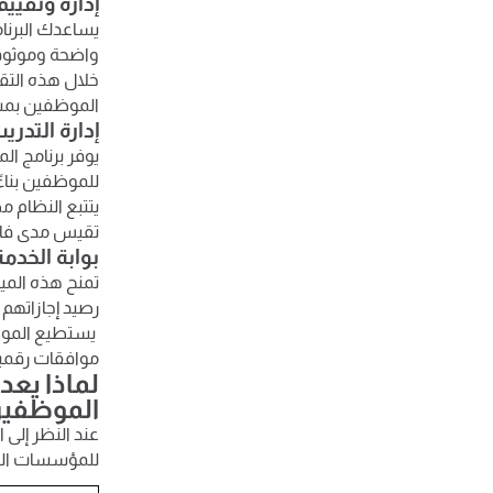
إدارة وتقييم
واضحة وموثوق
خلال هذه التقار
الموظفين بمس
إدارة التدري
يوفر برنامج الم
للموظفين بناءً 
يتتبع النظام 
تقيس مدى فاعلي
بوابة الخدمة 
تمنح هذه المي
رصيد إجازاتهم 
يستطيع الموظف
موافقات رقمية 
لماذا يع
الموظفين
عند النظر إلى 
للمؤسسات الكب