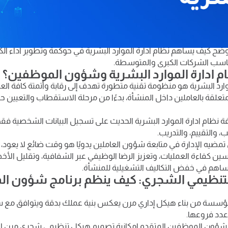
لبشرية وقود النمو للمنشآت، لكن إدارتها تقليديًا تستنزف الوقت والجهد.
ديلات القوانين والضرائب المصرية، لم يعد الإكسيل كافيًا، بل برزت الحاجة
ية كشريك رقمي يمنع الهدر، ويضمن دقة الأجور والامتثال التشريعي.
لذا في هذه المقالة سنستعرض مفهوم برمجيات الـ HR الحديثة، وأ
وضح كيف يساهم نظام ادارة الموارد البشرية في حوكمة وتطوير أداء ال
يناسب الشركات الكبرى والمتوسطة.
م ادارة الموارد البشرية وشؤون الموظفين؟
وارد البشرية هو منظومة تقنية متطورة تهدف إلى رقابة وأتمتة كافة العمل
متعلقة بالعاملين داخل المنشأة، بدءًا من مرحلة الاستقطاب والتعيي
 نظام ادارة الموارد البشرية الحديث على تسجيل البيانات الشخصية فقط
ب، والتقييم، والتدريب.
تمضيه الإدارة في متابعة شؤون العاملين يدويًا هو وقت ضائع لا يعود،
ين كفاءة العمليات، وتعزيز الرضا الوظيفي عبر الشفافية، وتقليل الأ
اهم في خفض التكاليف التشغيلية للمنشأة.
لتنظيمي الشجري: كيف ينظم برنامج شؤون ال
مؤسسة من بناء هيكل إداري مرن يعكس بنية عملك بدقة ويتوافق مع سي
عدد فروعها.
ج شؤون الموظفين المتقدم إمكانية تصميم هيكل تنظيمي شجري مرن لا ن