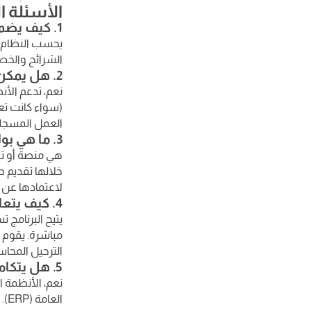
الأسئلة ا
1. كيف يضمن نظام ادارة الموارد البشرية الامتثال لقانون العمل والضرائب في مصر؟
يحسب النظام ضر
الشرائح والخص
2. هل يمكن لـ برنامج شؤون الموظفين الربط مع أجهزة بصمة الحضور المختلفة؟
نعم، تدعم الأ
(سواء كانت تعم
العمل المسجلة
3. ما هي بوابة الخدمة الذاتية للموظفين (ESS) وكيف تفيد بيئة العمل؟
هي منصة أو تط
خلالها تقديم ط
لاعتمادها عن بعد، 
4. كيف يتعامل نظام ادارة الموارد البشرية مع السلف والأقساط الشهرية للعاملين؟
يتيح البرنامج
مباشرة. يقوم 
الترحيل المحاس
5. هل يتكامل برنامج الموارد البشرية مع البرامج المحاسبية الأخرى للشركة؟
نعم، الأنظمة ا
ال