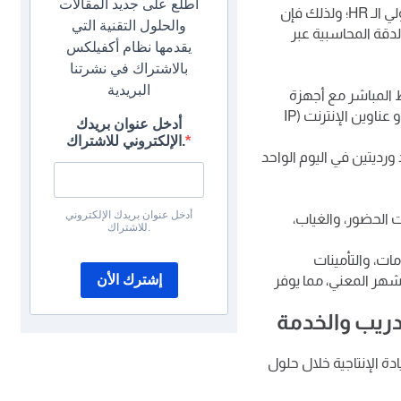
اطلع على جديد المقالات
تعد معضلتا ضبط الوقت واحتساب الرواتب من أعقد المهام الإدارية التي تواجه مسؤولي الـ HR؛ ولذلك فإن
والحلول التقنية التي
لدقة المحاسبية عبر
يقدمها نظام أكفيلكس
بالاشتراك في نشرتنا
البريدية
 المباشر مع أجهزة
البصمة بمختلف أنواعها، أو تحديد قواعد تسجيل الحضور عبر الموقع الجغرافي (GPS)، أو عناوين الإنترنت (IP
أدخل عنوان بريدك
الإلكتروني للاشتراك.
ورديتين في اليوم الواحد
أدخل عنوان بريدك الإلكتروني
ت الحضور، والغياب،
للاشتراك.
ات، والتأمينات
إشترك الأن
شهر المعني، مما يوفر
تدريب والخدمة
ادة الإنتاجية خلال حلول