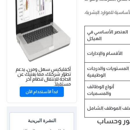
ساسية للموارد البشرية،
العنصر الأساسي في
الهيكل
الأقسام والإدارات
المستويات والدرجات
أكفليكيس سهل ومرن، يدعم
تطوّر شركتك، مما يغنيك عن
الوظيفية
الحاجة للانتقال لنظام آخر
مستقبلًا.
أنواع الوظائف
ابدأ الأستخدام الأن
والمسميات
لف الموظف الشامل
ضور وحساب
النشرة البريدية