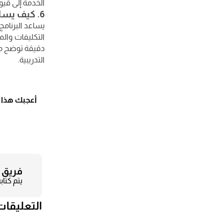
الخدمة إلى قيو
6. كيف يساهم البرنامج في تقييم وتحليل أداء الموظفين داخل المؤسسة؟
التكليفات والم
دقيقة توضح مو
التدريبية.
أعجبك هذا 
فريق 
يتم كتا
التعليقات
❯