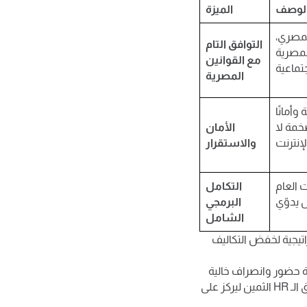
لوصف
الميزة
لمصري،
التوافق التام
لمصرية
مع القوانين
المصرية
وأمانًا
خمة لا
الأمان
والاستقرار
E)، حيث
التكامل
البرمجي
الشامل
راتيجية لخفض التكاليف
ة حضور وانصراف خالية
من الثغرات، واحتساب رواتب متوافق تمامًا مع القوانين والضرائب، مما يوفر وقت فريق الـ HR الثمين ليركز على