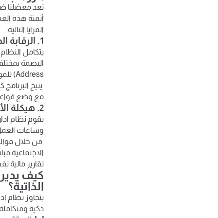
أتمتة هذه العم
المزايا التالية:
1. الرقابة الذكية على الحضور والانصراف
يتكامل النظام
Address) للموظفين عن بُعد.
يتيح البرنامج 
مع وضع قواعد صا
2. هيكلة الأجور واحتساب الرواتب بدقة
يقوم نظام ادار
وساعات العمل ا
من خلال قوالب
الاجتماعية مب
تقارير مالية تف
كيف يدير 
الذاتية؟
يتجاوز نظام ادا
ذكية ومتكاملة: