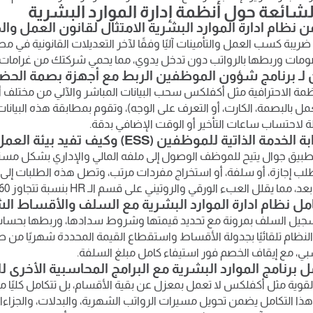
لشائعة حول أنظمة إدارة الموارد البشرية
يبة كسب العمل والتأمينات آليًا وفقًا لآخر التعديلات القانونية في 
ومات وربطها بالرواتب دون تدخل يدوي، مما يحمي شركتك من غرامات ا
نظمة الاحترافية مثل أكفلكس سحب البيانات المباشر والآلي من مختلف أ
ل بالبصمة، الكارت، أو التعرف على الوجه)، وتقوم بمطابقة هذه البيانات
 لاحتساب ساعات التأخير أو الوقت الإضافي بدقة.
بيق جوال يتيح للموظف الوصول إلى ملفه المالي والإداري بشكل مس
لب إجازة، أو سلفة، أو استخراج مفردات مرتب، وتصل هذه الطلبات إلى ال
مما يقلل العبء الورقي والروتيني على قسم الـ HR بنسبة تتجاوز 60%.
 تسجيل السلف بمرونة مع تحديد قيمتها وشروط سدادها، وربطها بحسا
النظام تلقائيًا بجدولة الأقساط واستقطاع القيمة المحددة شهريًا من
بي، مع إيقاف الخصم فور استيفاء كامل مبلغ السلفة.
لقوية مثل أكفلكس لا تعمل بمعزل عن بقية الأقسام، بل تتكامل كليًا مع
عامة (ERP). هذا التكامل يضمن تحويل مسيرات الرواتب الشهرية، والبدلات، وال