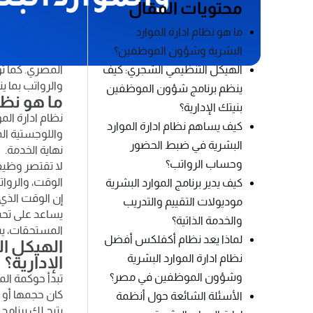
محتويات المقال
تُمثّل القوة ا
الاقتصادية وتع
ما هو نظام ادارة الموارد
الموارد البشر
البشرية وشؤون الموظفين؟
الهيكل التنظيمي الشجري: كيف
المصري. كما ت
والرواتب بما 
ينظم برنامج شؤون الموظفين
ما هو نظا
بنيتك الإدارية؟
نظام ادارة الم
كيف يساهم نظام ادارة الموارد
واللوجستية ال
البشرية في ضبط الحضور
نهاية الخدمة.
وحساب الرواتب؟
لا تقتصر وظيفة
الوقت، والروات
كيف يدير برنامج الموارد البشرية
إن الوقت الذي 
موديولات التقييم والتدريب
يساعد على تحس
والخدمة الذاتية؟
المستحقات، يس
لماذا يعد نظام أكفلكس أفضل
الهيكل ا
نظام ادارة الموارد البشرية
الإدارية؟
وشؤون الموظفين في مصر؟
تبدأ حوكمة ال
كان حجمها أو 
الأسئلة الشائعة حول أنظمة
يتيح لك برنام