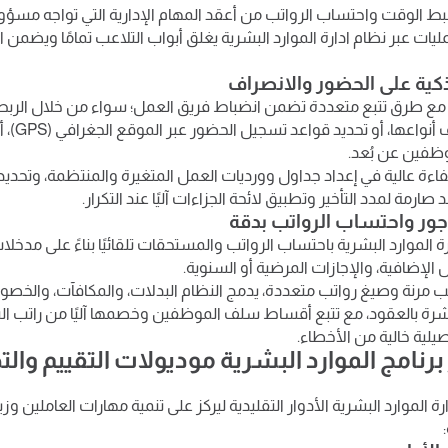
ليات عبر نظام ادارة الموارد البشرية يغلق أبواب التلاعب تمامًا ويضمن ا
 مع طرق تتبع متعددة تضمن انضباط فريق العمل؛ سواء من خلال الربط
كفاءة عالية في إعداد جداول وورديات العمل المتغيرة والمنتظمة، وتحديد 
رمة لمدد التأخير وتطبيق لائحة الجزاءات آليًا عند التكرار.
ة الموارد البشرية باحتساب الرواتب والمستحقات تلقائيًا بناءً على مدخلا
لإضافية، والإجازات المرضية أو السنوية.
 مرنة وصيغ رواتب متعددة، يدمج النظام البدلات، والمكافآت، والخصوم
اشرة بالعقود، مع تتبع أقساط سلف الموظفين وخصمها آليًا من راتب ال
صيلية خالية من الأخطاء.
برنامج الموارد البشرية موديولات التقييم وال
رة الموارد البشرية الأدوار التقليدية ليركز على تنمية مهارات العاملين وزي