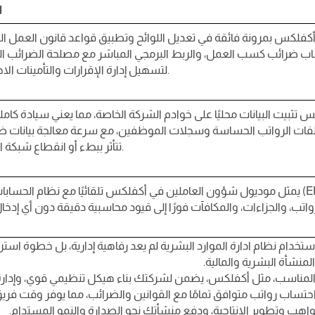
ا
أكفلكس بمرونة فائقة في تعديل اللوائح وتطبيق قواعد قانون العمل ا
 ضرائب كسب العمل، والربط البرمجي المباشر مع مصلحة الضرائب ا
لتسهيل إدارة الإقرارات والتأمينات الاجتماعية.
 تثبيت البيانات محليًا على خوادم الشركة الخاصة، مما يعني سيادة كاملة 
لفات الرواتب الحساسة وسجلات الموظفين، مع سرعة معالجة بيانات ض
تتأثر ببطء أو انقطاع شبكة الإنترنت.
يمثل موديول شؤون العاملين في أكفلكس تلقائيًا مع نظام الحسابات العام (RP
استخدام نظام ادارة الموارد البشرية لم يعد رفاهية إدارية، بل خطوة است
منشأة البشرية والمالية.
مج المناسب، مثل أكفلكس، يضمن لشركتك بناء هيكل تنظيمي قوي، وإدار
هب وتطوير الإنتاجية، ودفع منشأتك نحو الصدارة والنمو المستدام.