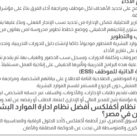
 الأداء
ة.
ير التحليلية، تتمكن الإدارة من تحديد نسب الإنجاز الفعلي، وبناءً عليها ي
توى إنتاجيتهم الحقيقي، ووضع خطط تطوير مدروسة لمن يعانون من ف
ب والتطوير
وارد البشرية المتطور موديولًا خاصًا لإنشاء دليل للدورات التدريبية، وتحديد
على تقارير الأداء.
مصروفات وتكلفة الدورات، ويسجل نسب الحضور والغياب بها، ثم يقدم تقا
ة هذه البرامج التدريبية وتأثيرها الحقيقي على إنتاجية العمل مستقبلًا.
الذاتية للموظف (ESS)
زة الموظفين الصلاحية التامة للاطلاع على بياناتهم الشخصية، ومراجعة
المتبقي دون الرجوع المستمر لقسم الموارد البشرية.
 تقديم طلبات الإجازات، والأذونات، والسلف عبر حسابه الشخصي، ليم
مؤتمتة تتيح للمدير المالي أو الإداري اعتماد الطلب أو رفضه عن بُعد 
د نظام أكفلكس أفضل نظام ادارة الموارد ال
 في مصر؟
السوق المصري، تبرز أنظمة أكفلكس كأحد الحلول الرقابية والمحاسبية الأ
رى والمتوسطة التي تبحث عن الحوكمة المطلقة والأمان.