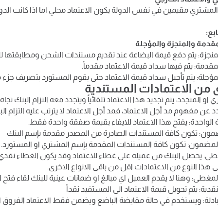
 والمشتري مقيمين في نفس الدولة يكون الاعتماد محلي اما اذا كانت الدو
بع:
مقدمة والمنجزة والمؤجلة
المنجزة: يتم دفع قيمة البضاعة عند تقديم مستندات الشحن ومطابقتها 
لمقدمة: يتم فيها سداد قيمة الاعتماد مقدماً.
لمؤجلة: يتم تأجيل سداد قيمة الاعتماد حتى يقوم المستورد بتصريف جزء 
ى من الاعتمادات المستندية
ري او المتجدد: يتم تجديد هذا الاعتماد تلقائياً ويتجدد معه التزام البنك تج
دد عن مفهوم مد أجل الاعتماد، فمد أجل الاعتماد لا يترتب عليه التزام الب
ة الواحدة: يفتح هذا الاعتماد للايفاء بقيمة صفقة واحدة فقط.
مضمون: تكون كافة المستندات الصادرة من المصدر مقدمة بإسم البنك
ر المضمون: تكون كافة المستندات المقدمة بإسم المشتري او المستورد.
مغطى: يحصل البنك من عميله على غطاء للاعتماد وقد يكون الغطاء نقدي
 هذا النوع من الاعتمادات اقل من باقي الانواع الاخرى.
المغطى: وهنا لا يقدم العميل اي مبالغ او ضمانات عينية للبنك لقاء فتح ا
نقدية: يتم تحويل قيمة الاعتماد الى المستفيد نقداً
مبادلة: ويستخدم في حالة مقايضة الباضع ويضمن فقط الاعتماد الفروق ا