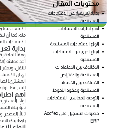
محتويات المقال
يرجع ظهور
ال
الدولي بواسطة
بداية تعريفية عن الإعتمادات
المستندية
سواء للاستيرا
أهم اطراف الاعتمادات
الاعتماد، مما 
منه، كما أن تن
المستندية
الاعتمادات المستندية (L/C) شائعة الاستخدام في الحياة 
انواع الاعتمادات المستندية
بداية تعر
انواع اخرى من الاعتمادات
المستندية
أحد عملائه (ا
الاختلاف بين الاعتمادات
للنقل، ويعتبر 
اي ان الاعتماد
المستندية والاقتراض
المشتري) لصال
الاختلاف بين الاعتماد
للشروط الوارد
المستندية وعقود التحوط
أهم اطرا
التوجيه المحاسبي للاعتمادات
اولاً: المستور
المستندية
ثانياً: بنك ال
خطوات التسجيل على Accflex
ثالثاً: المصدر
رابعاً: بنك ال
ERP
انواع الا