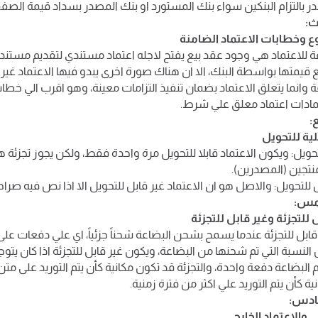
 بالتزام البنكين سواء بنك المستورد او بنك المصدر بسداد قيمة الصفق
ث:
وع وخطابات الاعتماد الضامنة
فة للاعتماد هي وجود عقد بيع يفتح لاجله اعتماد مستندي لتقديم مستند
قيمتها بواسطة البنك، الا ان هناك صورة اخرى يبدو فيها الاعتماد غير 
ة وانما يتعلق الاعتماد بضمان تنفيذ التزامات معينة، وهو اقرب الي خ
تمادات اعتماد معلق علي شرط.
:
ية للتحويل
تحويل: ويكون الاعتماد قابلا للتحويل مرة واحدة فقط، ولكن يجوز تجزئة 
منتجين (المصدرين).
ل للتحويل: والاصل هو ان الاعتماد غير قابل للتحويل الا اذا نص فيه صرا
امس:
ل للتجزئة وغير قابل للتجزئة
قابل للتجزئة عندما يسمح بشحن البضاعة شحناً جزئياً، اي علي دفعات على 
النسبة التي تم شحنها من البضاعة، ويكون غير قابل للتجزئة اذا كان يت
 البضاعة دفعة واحدة، والتجزئة قد تكون مكانية كأن يتم التوريد على مت
ية كأن يتم التوريد علي اكثر من فترة زمنية.
ادس:
ي والاعتماد الخارجي