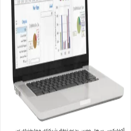
أكفليكيس سهل ومرن، يدعم تطوّر شركتك، مما يغنيك عن