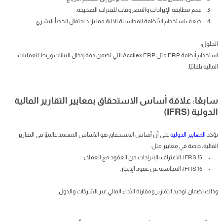
3. عدم مطابقة الإيرادات والمصروفات للفترات الصحيحة.
4. ضعف استخدام الأنظمة المحاسبية الآلية مما يزيد احتمال الخطأ البشري.
الحلول:
استخدام أنظمة ERP مثل Accflex ERP التي تضمن دقة إدخال البيانات وربط العمليات
المالية تلقائيًا.
سابعًا: علاقة أساس الاستحقاق بمعايير التقارير المالية
الدولية (IFRS)
تؤكد
المعايير الدولية
على أن أساس الاستحقاق هو الأساس المعتمد عالميًا في التقارير
المالية، خاصة في معايير مثل:
• IFRS 15: الاعتراف بالإيرادات من العقود مع العملاء.
• IFRS 16: المحاسبة عن عقود الإيجار.
وذلك لضمان توحيد التقارير ومقارنة الأداء المالي عبر الشركات والدول.