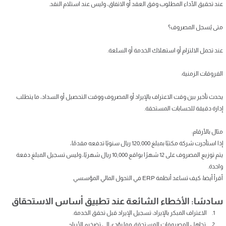
عند تحقيق الأداء المطلوب وفق العقد أو الاتفاق، وليس عند استلام النقد.
متى يُسجل المصروف؟
عند تحمل الالتزام أو استهلاك الخدمة أو السلعة.
الفروقات الزمنية:
يحدث تأخير بين وقت الاعتراف بالإيراد أو المصروف ووقت التحصيل أو السداد، ما يتطلب
إدارة دقيقة للحسابات المستحقة.
مثال بالأرقام:
إذا استأجرت شركة مكتبًا بمبلغ 120,000 ريال سنويًا تدفعه مقدمًا،
يتم توزيع المصروف على 12 شهرًا بواقع 10,000 ريال شهريًا، وليس تسجيل المبلغ دفعة
واحدة.
أقرأ أيضا: كيف تساعد أنظمة ERP في التحول المالي المؤسسي
سادسًا: الأخطاء الشائعة عند تطبيق أساس الاستحقاق
1. الاعتراف المبكر بالإيراد: تسجيل الإيراد قبل تحقق الخدمة.
2. تجاهل المصروفات المستحقة: مما يؤدي إلى تضخيم الأرباح.