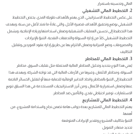
المالي وتحسينه باستمرار.
2. التخطيط المالي التشغيلي
على عكس التخطيط الاستراتيجي، الذي يهتم بالأهداف طويلة المدى، يختص التخطيط
التشغيلي بوضع وتحقيق الأهداف قصيرة الأجل، والتي عادةً ما تمتد لأقل من سنة، ويهدف
هذا التخطيط إلى تحسين العمليات التشغيلية وضمان استدامتها وزيادة الإنتاجية، ويشمل
التخطيط التشغيلي كلًا من إدارة السيولة والتدفقات النقدية، التنبؤ بالإيرادات
والمصروفات، وضع الميزانية وضمان الالتزام بها عن طريق إدارة عقود الموردين وتقليل
التكاليف.
3. التخطيط المالي للمخاطر
يُعني هذا النوع بتحديد وتحليل المخاطر المالية المحتملة مثل تقلبات السوق، مخاطر
السيولة، ومخاطر الائتمان، وغيرها من الأزمات المالية التي قد تواجه الشركة، ويهدف هذا
التخطيط إلى التنبؤ بالمخاطر واتخاذ التدابير الوقائية للحماية منها أو لتقليل الخسائر الناجمة
عنها وضمان استمرارية الأعمال، ومن أبرز الاستراتيجيات المستخدمة في هذا السياق تنويع
الاستثمارات، توفير احتياطي نقدي، والتأمين ضد المخاطر.
4. التخطيط المالي للمشاريع
يهتم التخطيط المالي للمشاريع بعدة جوانب هامة تضمن نجاح واستدامة المشروع، من
أهمها:
التنبؤ بتكاليف المشروع وتقدير الإيرادات المتوقعة
تحديد مصادر التمويل