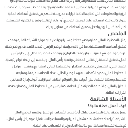
التخطيط المالي عملية سهلة وسريعة ومرنة؛ حيث تقدم لك أنظمتنا حلولًا شاملة لإدارة
موارد شركتك، وضع الميزانيات، تحليل التدفقات النقدية، وإدارة المخاطر. ستوفر لك أنظمتنا
الرؤية والمعلومات التي تحتاجها لاتخاذ قرارات مدروسة تسهم في تحقيق أهدافك المالية
سواء كانت تلك الأهداف زيادة الربحية، التوسع، أو زيادة الإنتاجية وتعزيز الكفاءة التشغيلية.
اختر أكفلكس اليوم واجعل تحقيق أهدافك في متناول يديك.
الملخص
يمثل التخطيط المالي عملية وضع خطط واستراتيجيات لإدارة موارد الشركة المالية بهدف
تحقيق أهدافها المستقبلية، بما في ذلك دراسة الوضع الراهن، تحديد الأهداف، ووضع خطة
للربحية والنمو، مع التنبؤ بسيناريوهات الطوارئ، ويهدف التخطيط المالي إلى إدارة رأس
المال، تحقيق الاستقرار، تقليل المخاطر، وتنمية رأس المال، وينقسم إلى أربعة أنواع رئيسية:
الاستراتيجي، التشغيلي، تخطيط المخاطر، والتخطيط المالي المشاريع، وتشمل مراحل
التخطيط المالي تحديد الأهداف، تقييم الوضع الحالي، إعداد الخطة، تنفيذها، ومتابعة
تقدمها، ويمكننا الاعتماد على أدوات مثل القوائم المالية، الموازنات، أدوات إدارة المخاطر،
التحليل المالي، والأنظمة الحديثة مثل انظمة أكفليكس في التخطيط المالي وضمان صحة
القرارات المالية.
الأسئلة الشائعة
كيف أعمل خطة مالية؟
لعمل خطة مالية ناجحة يجب عليك أولًا تحديد الأهداف، ثم تحليل وتقييم الوضع المالي
للشركة، ثم إعداد خطة شاملة تشمل الميزانية والنفقات والاستثمارات وهيكل رأس المال،
ثم عليك تنفيذها بفعالية، مع متابعة الأداء وإجراء التعديلات عند الحاجة.