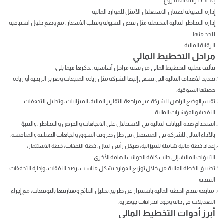
إعداد ميزانية المشروع
إدارة السيولة لضمان الاستغلال الأمثل للموارد المالية
إدارة المخاطر المالية المحتملة مثل نقص السيولة وتقلب الأسعار، مع وضع حلول استباقية
للحد منها
الرقابة المالية
مراحل التخطيط المالي
تتألف عملية التخطيط المالي من ستة مراحل أساسية، نذكرها فيما يلي:
تحديد الأهداف المالية التي تسعى إليها الشركة مثل زيادة المبيعات وتعزيز الربحية أو زيادة
حصتها السوقية.
تقييم الوضع الراهن للشركة عبر مراجعة التقارير المالية، الميزانيات، وتحليل التدفقات
النقدية والمؤشرات المالية.
استخدام هذه البيانات المالية في الاستدلال على الاتجاهات والفرص والمخاطر، والتنبؤ
بالأداء المالي للشركة في المستقبل في ظل ظروف السوق واتجاهات الصناعة والمنافسة.
إعداد خطة مالية شاملة للميزانية، هيكل رأس المال، خطة النفقات، خطة الاستثمار،
التنبؤات المالية، إلى جانب كافة الجوانب الهامة الأخرى.
تطبيق الخطة المالية من خلال توزيع الموارد بشكل مناسب، رصد النفقات، وإدارة التدفقات
النقدية
متابعة تقدم الخطة المالية باستمرار عن طريق تحليل النتائج ومقارنتها بالتوقعات، مع إجراء
التعديلات في حالة وجود انحرافات جوهرية.
أبرز أدوات التخطيط المالي