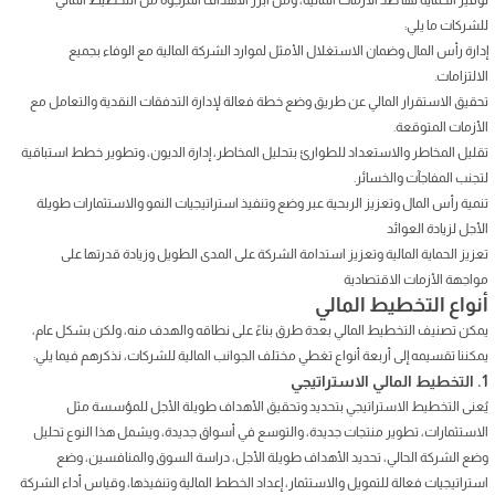
للشركات ما يلي:
إدارة رأس المال وضمان الاستغلال الأمثل لموارد الشركة المالية مع الوفاء بجميع
الالتزامات.
تحقيق الاستقرار المالي عن طريق وضع خطة فعالة لإدارة التدفقات النقدية والتعامل مع
الأزمات المتوقعة.
تقليل المخاطر والاستعداد للطوارئ بتحليل المخاطر، إدارة الديون، وتطوير خطط استباقية
لتجنب المفاجآت والخسائر.
تنمية رأس المال وتعزيز الربحية عبر وضع وتنفيذ استراتيجيات النمو والاستثمارات طويلة
الأجل لزيادة العوائد
تعزيز الحماية المالية وتعزيز استدامة الشركة على المدى الطويل وزيادة قدرتها على
مواجهة الأزمات الاقتصادية
أنواع التخطيط المالي
يمكن تصنيف التخطيط المالي بعدة طرق بناءً على نطاقه والهدف منه، ولكن بشكل عام،
يمكننا تقسيمه إلى أربعة أنواع تغطي مختلف الجوانب المالية للشركات، نذكرهم فيما يلي:
1. التخطيط المالي الاستراتيجي
يُعنى التخطيط الاستراتيجي بتحديد وتحقيق الأهداف طويلة الأجل للمؤسسة مثل
الاستثمارات، تطوير منتجات جديدة، والتوسع في أسواق جديدة، ويشمل هذا النوع تحليل
وضع الشركة الحالي، تحديد الأهداف طويلة الأجل، دراسة السوق والمنافسين، وضع
استراتيجيات فعالة للتمويل والاستثمار، إعداد الخطط المالية وتنفيذها، وقياس أداء الشركة