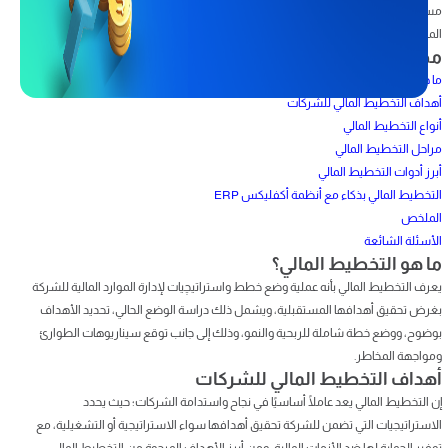
مستقبل الشركة ومدى نموها واستقرارها. في هذا المقال، نستعرض أهمية التخطيط
المالي للشركات، أنواعه، مراحله الأساسية، وأبرز أدواته؛ فتابع معنا.
محتويات المقال
ما هو التخطيط المالي؟
أهداف التخطيط المالي للشركات
أنواع التخطيط المالي
مراحل التخطيط المالي
أبرز أدوات التخطيط المالي
التخطيط المالي بذكاء مع أنظمة أكفليكس ERP
الملخص
الأسئلة الشائعة
ما هو التخطيط المالي؟
يعرف التخطيط المالي بأنه عملية وضع خطط واستراتيچيات لإدارة الموارد المالية للشركة
بغرض تحقيق أهدافها المستقبلية، ويشمل ذلك دراسة الوضع الحالي، تحديد الأهداف
بوضوح، ووضع خطة شاملة للربحية والنمو، وذلك إلى جانب توقع سيناريوهات الطوارئ
ومواجهة المخاطر.
أهداف التخطيط المالي للشركات
إن التخطيط المالي يعد عاملًا أساسيًا في نجاح واستدامة الشركات؛ حيث يحدد
الاستراتيجيات التي تضمن للشركة تحقيق أهدافها سواء الاستراتيجية أو التشغيلية، مع
توفير الحماية لها ضد الأزمات المالية، ومن أبرز الأهداف المرجوة من التخطيط المالي