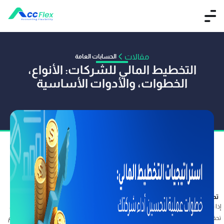
مقالات
الحسابات العامة
التخطيط المالي للشركات: الأنواع،
الخطوات، والأدوات الأساسية
تم النشر بواسطة MENNA
26 مارس 2025
إذا تخلّت الشركات عن التخطيط المالي، يصبح من السهل عليها فقدان اتجاهها والتعثر في
تحقيق أبسط أهدافها؛ فالتخطيط المالي ليس مجرد أرقام؛ بل هو بمثابة خارطة طريق ترسم