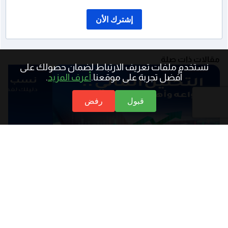
إشترك الأن
مقالات ذات صلة
نستخدم ملفات تعريف الارتباط لضمان حصولك على
أفضل تجربة على موقعنا.
أعرف المزيد
.
قبول
رفض
09 فبراير 2025
09 مارس 2025
التحليل المالي: أداة أساسية لاتخاذ القرارات
نسب السيولة 
السليمة في الشركات
مشاهدة المزيد
مشاهدة المزيد