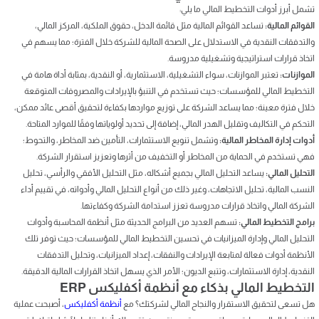
تشمل أبرز أدوات التخطيط المالي ما يلي:
القوائم المالية:
تساعد القوائم المالية مثل قائمة الدخل، حقوق الملكية، المركز المالي،
والتدفقات النقدية في الاستدلال على الصحة المالية للشركة خلال الفترة؛ مما يسهم في
اتخاذ قرارات استراتيجية وتشغيلية مدروسة.
الموازنات:
تعتبر الموازنات، سواء التشغيلية، الاستثمارية، أو النقدية، بمثابة أداة هامة في
التخطيط المالي للمؤسسات؛ حيث تستخدم في التنبؤ بالإيرادات والمصروفات المتوقعة
خلال فترة معينة؛ مما يساعد الشركة على توزيع مواردها بكفاءة لتحقيق أقصى عائد ممكن،
التحكم في التكاليف وتقليل الهدر المالي، إضافة إلى تحديد أولوياتها وفقًا للموارد المتاحة.
أدوات إدارة المخاطر المالية:
وتشمل تنويع الاستثمارات، التأمين ضد المخاطر، والتحوط؛
فهي تستخدم في الحماية من المخاطر أو التخفيف من أثرها وتعزيز استقرار الشركة.
التحليل المالي:
يساعد التحليل المالي بجميع أشكاله، مثل التحليل الأفقي والرأسي، تحليل
النسب المالية، تحليل الاتجاهات، وغير ذلك من أنواع التحليل المالي وأدواته، في تقييم أداء
الشركة المالي واتخاذ قرارات مدروسة تعزز استدامة الشركة وكفاءتها.
برامج التخطيط المالي:
تسهم العديد من البرامج الحديثة مثل أنظمة المحاسبة وأدوات
التحليل المالي وإدارة الميزانيات في تحسين التخطيط المالي للمؤسسات؛ حيث توفر تلك
الأنظمة أدوات فعالة لمتابعة الإيرادات والنفقات، إعداد الميزانيات، وتحليل التدفقات
النقدية، إدارة الاستثمارات، وتتبع الديون؛ الأمر الذي يسهل اتخاذ القرارات المالية الدقيقة.
التخطيط المالي بذكاء مع أنظمة أكفليكس ERP
هل تسعى لتحقيق الاستقرار والنجاح المالي لشركتك؟ مع
أنظمة أكفليكس
، أصبحت عملية