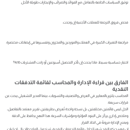
توثيق السياسات الخاصة بالتعامل مع الفوائد والضرائب والإيجارات طويلة الأجل.
فحص فروق الترجمة للعملات الأجنبية إن وجدت.
مراجعة التغيرات الكبيرة في العملاء والموردين والمخزون وتفسيرها في إيضاحات مختصرة.
اختبار حساسية بسيط: ماذا يحدث إن تأخر التحصيل أسبوعين أو زادت المشتريات 10%؟
الفارق بين قراءة الإدارة والمحاسب لقائمة التدفقات
النقدية
المحاسب يلتزم بالمعايير في العرض والتصنيف والتسويات، بينما المدير التشغيلي يبحث عن
قرارات سريعة.
الحل ليس قائمتين مختلفتين، بل نسخة واحدة تُعرض بطريقتين: تقرير معتمد بالتفاصيل،
وملخص إداري يركّز على البنود المؤثرة ومؤشرات السرعة. هذا النهج يحافظ على الدقة
ويمنح الإدارة مرونةً في اتخاذ القرار.
إن فهم حركة النقد شهريًا خلال قائمة التدفقات النقدية، ثم تحويل الملاحظات إلى إجراءات