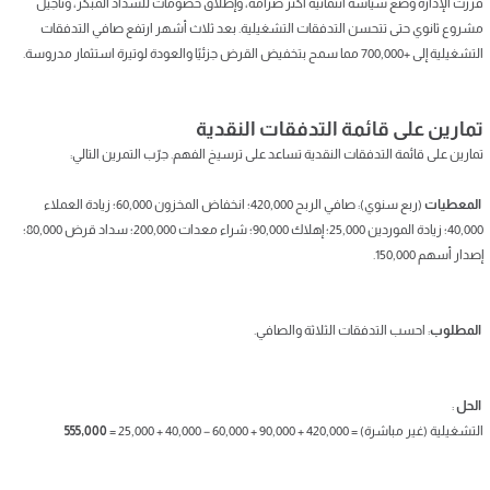
قررت الإدارة وضع سياسة ائتمانية أكثر صرامة، وإطلاق خصومات للسداد المبكر، وتأجيل
مشروع ثانوي حتى تتحسن التدفقات التشغيلية. بعد ثلاث أشهر ارتفع صافي التدفقات
التشغيلية إلى +700,000 مما سمح بتخفيض القرض جزئيًا والعودة لوتيرة استثمار مدروسة.
تمارين على قائمة التدفقات النقدية
تمارين على قائمة التدفقات النقدية تساعد على ترسيخ الفهم. جرّب التمرين التالي:
المعطيات
(ربع سنوي): صافي الربح 420,000؛ انخفاض المخزون 60,000؛ زيادة العملاء
40,000؛ زيادة الموردين 25,000؛ إهلاك 90,000؛ شراء معدات 200,000؛ سداد قرض 80,000؛
إصدار أسهم 150,000.
المطلوب
: احسب التدفقات الثلاثة والصافي.
الحل
:
التشغيلية (غير مباشرة) = 420,000 + 90,000 + 60,000 − 40,000 + 25,000 =
555,000