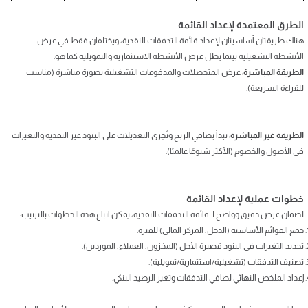
الطرق المعتمدة لإعداد القائمة
هناك طريقتان أساسيتان لإعداد قائمة التدفقات النقدية، ويختلفان فقط في عرض
الأنشطة التشغيلية بينما يظل عرض الأنشطة الاستثمارية والتمويلية كما هو.
الطريقة المباشرة
: عرض المتحصلات والمدفوعات التشغيلية بصورة مباشرة (مناسب
للقراءة السريعة).
الطريقة غير المباشرة
: تبدأ بصافي الربح وتُجرى التعديلات على البنود غير النقدية والتغيرات
في الأصول والخصوم (الأكثر شيوعًا عالميًا).
خطوات عملية لإعداد القائمة
لضمان عرض دقيق وواضح لـ قائمة التدفقات النقدية، يمكن اتباع هذه الخطوات بالترتيب:
جمع القوائم الأساسية (الدخل، المركز المالي) للفترة.
تحديد التغيرات في البنود قصيرة الأجل (المخزون، العملاء، الموردين).
تصنيف التدفقات (تشغيلية/استثمارية/تمويلية).
إعداد الملخص النهائي لصافي التدفقات وتغير الرصيد البنكي.