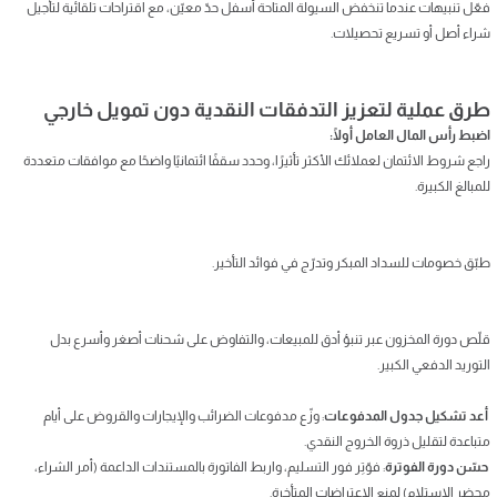
فعّل تنبيهات عندما تنخفض السيولة المتاحة أسفل حدّ معيّن، مع اقتراحات تلقائية لتأجيل
شراء أصل أو تسريع تحصيلات.
طرق عملية لتعزيز التدفقات النقدية دون تمويل خارجي
اضبط رأس المال العامل أولًا:
راجع شروط الائتمان لعملائك الأكثر تأثيرًا، وحدد سقفًا ائتمانيًا واضحًا مع موافقات متعددة
للمبالغ الكبيرة.
طبّق خصومات للسداد المبكر وتدرّج في فوائد التأخير.
قلّص دورة المخزون عبر تنبؤ أدق للمبيعات، والتفاوض على شحنات أصغر وأسرع بدل
التوريد الدفعي الكبير.
أعد تشكيل جدول المدفوعات
: وزّع مدفوعات الضرائب والإيجارات والقروض على أيام
متباعدة لتقليل ذروة الخروج النقدي.
حسّن دورة الفوترة
: فوّتِر فور التسليم، واربط الفاتورة بالمستندات الداعمة (أمر الشراء،
محضر الاستلام) لمنع الاعتراضات المتأخرة.