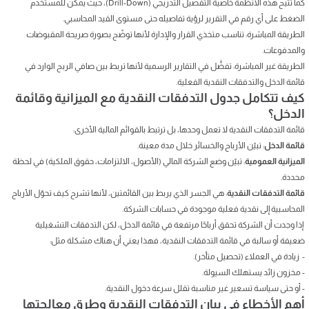
كما تتيح هذه الأنظمة خاصية التفصيل التدريجي (Drill-Down)، حيث يمكن للمستخدم
الضغط على أي رقم في التقرير لرؤية تفاصيله حتى مستوى القيد المحاسبي.
الطريقة المباشرة: تناسب متخذي القرار والإدارة لأنها توضّح بصورة صريحة المقبوضات
والمدفوعات.
الطريقة غير المباشرة: تفضَّل في التقارير الرسمية لأنها تربط بين صافي الربح الوارد في
قائمة الدخل والتدفقات النقدية الفعلية.
كيف تتكامل جدول التدفقات النقدية مع الميزانية وقائمة
الدخل؟
قائمة التدفقات النقدية لا تعمل وحدها، بل ترتبط بالقوائم المالية الأخرى:
قائمة الدخل
: تبيّن الأرباح والخسائر خلال مدة معينة.
الميزانية العمومية
: تبيّن وضع الشركة المالي (الأصول، الالتزامات، حقوق الملكية) في لحظة
محددة.
قائمة التدفقات النقدية
: هي الجسر الذي يربط بين القائمتين، لأنها تشرح كيف تحوّل الأرباح
المحاسبية إلى نقدية فعلية موجودة في حسابات الشركة.
إذا وجدت أن الشركة تحقق أرباحًا مرتفعة في قائمة الدخل، لكن التدفقات التشغيلية
ضعيفة أو سالبة في قائمة التدفقات النقدية، فهذا يعني أن هناك مشكلة مثل:
- زيادة في العملاء (تحصيل متأخر).
- مخزون زائد يستهلك السيولة.
- أو حتى سياسة تسعير غير مناسبة تقلل سرعة دخول النقدية.
أهم الأخطاء في بيان التدفقات النقدية وطرق معالجتها