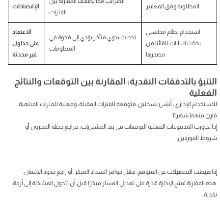
الضرائب مما يضعف المقارنة بين
المطلوبة وفق المعايير
الإفصاحات
الفترات
استخدام نظام محاسبي
الاعتماد
تحديث يدوي متأخر يؤدي إلى فجوة في
يحدّث البيانات تلقائيًا من
على جداول
المعلومات
مصدرها
غير محدثة
التنبؤ بالتدفقات النقدية: المقارنة بين التوقعات والنتائج
الفعلية
للاستخدام الإداري، أنشئ نسختين: متوقعة للفترات المقبلة، وفعلية للفترات المنتهية.
قارِن بينهما شهريًا:
إذا تجاوزت المدفوعات الفعلية التوقعات في بند المشتريات، فراجع خطة المخزون أو
شروط الموردين.
إذا هبطت التحصيلات عن المتوقع، فعّل حوافز السداد المبكر، أو راجع حدود الائتمان.
هذه المقارنة تمنح الإدارة قدرة على تعديل المسار مبكرًا قبل أن تتحول المشكلة إلى أزمة
نقدية.