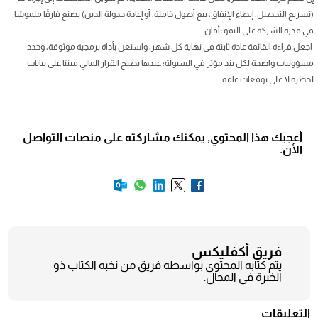
(تسريع التحصيل، إبطاء الإنفاق، بيع أصول خاملة، أو إعادة جدولة الدين) يصنع فارقًا ملموسًا
في قدرة الشركة على النمو بأمان.
اجعل قراءة القائمة عادة ثابتة في نهاية كل شهر، واستعن بأداة برمجية موثوقة، وحدد
مسؤوليات واضحة لكل بند مؤثر في السيولة؛ عندها يصبح القرار المالي مبنيًا على بيانات
لحظية لا على توقعات عامة.
أعجبك هذا المحتوي, يمكنك مشاركته على منصات التواصل
الأن.
فريق أكفليكس
يتم كتابه المحتوى بواسطه فريق من نخبه الكتاب ذو
الخبرة فى المجال.
التعليقات