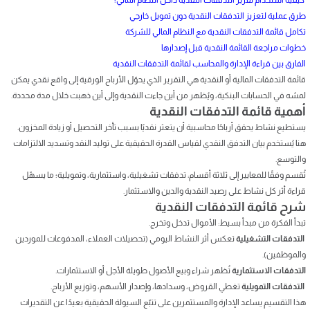
طرق عملية لتعزيز التدفقات النقدية دون تمويل خارجي
تكامل قائمة التدفقات النقدية مع النظام المالي للشركة
خطوات مراجعة القائمة النقدية قبل إصدارها
الفارق بين قراءة الإدارة والمحاسب لقائمة التدفقات النقدية
قائمة التدفقات المالية أو النقدية هي التقرير الذي يحوّل الأرباح الورقية إلى واقع نقدي يمكن
لمسُه في الحسابات البنكية، ويُظهر من أين جاءت النقدية وإلى أين ذهبت خلال مدة محددة.
أهمية قائمة التدفقات النقدية
يستطيع نشاط يحقق أرباحًا محاسبية أن يتعثر نقديًا بسبب تأخر التحصيل أو زيادة المخزون.
هنا يُستخدم بيان التدفق النقدي لقياس القدرة الحقيقية على توليد النقد وتسديد الالتزامات
والتوسع.
تُقسم وفقًا للمعايير إلى ثلاثة أقسام: تدفقات تشغيلية، واستثمارية، وتمويلية؛ ما يسهّل
قراءة أثر كل نشاط على رصيد النقدية والدين والاستثمار.
شرح قائمة التدفقات النقدية
تبدأ الفكرة من مبدأ بسيط: الأموال تدخل وتخرج.
التدفقات التشغيلية
تعكس أثر النشاط اليومي (تحصيلات العملاء، المدفوعات للموردين
والموظفين).
التدفقات الاستثمارية
تُظهر شراء وبيع الأصول طويلة الأجل أو الاستثمارات.
التدفقات التمويلية
تغطي القروض، وسدادها، وإصدار الأسهم، وتوزيع الأرباح.
هذا التقسيم يساعد الإدارة والمستثمرين على تتبّع السيولة الحقيقية بعيدًا عن التقديرات