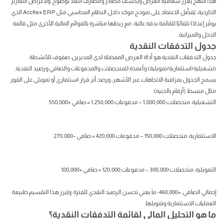
هذا النهج يعزز شفافية العرض ويكشف مصادر ومصارف النقد بوضوح. ولأغراض التقارير
الخارجية، يُفضَّل الاعتماد على نموذج موحّد داخل النظام المحاسبي مثل Accflex ERP الذي
يوفّر إعدادًا تلقائيًا للقائمة بدقة عالية، مع ربطها مباشرة بالقوائم المالية الأخرى مثل قائمة
الدخل والميزانية.
جدول التدفقات النقدية
جدول التدفقات النقدية هو أداة العرض المفضلة لدى المديرين: صفوف للأنشطة
(تشغيلية/استثمارية/تمويلية) وأعمدة للمتحصلات والمدفوعات والصافي ورصيد النقدية.
يسمح الجدول بمراقبة الاتجاهات عبر الأشهر، ورصد أثر قرار استثماري أو تمويلي على الفور.
مثال مبسط (أرقام بالجنيه):
التشغيلية: متحصلات 1,800,000 – مدفوعات 1,250,000 = صافي +550,000
الاستثمارية: متحصلات 150,000 – مدفوعات 420,000 = صافي −270,000
التمويلية: متحصلات 300,000 – مدفوعات 120,000 = صافي +180,000
إجمالي الصافي: +460,000؛ ما يعني تحسن الرصيد النقدي للفترة. ويُبرز هذا التقسيم طبيعة
العمليات الاستثمارية وتمويلها.
ما هو التحليل المالي لقائمة التدفقات النقدية؟