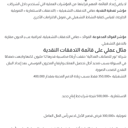
لا يكفي إعداد القائمة؛ المهم قراءتها. من المؤشرات العملية التي تُستخدم داخل الشركات:
مؤشر تغطية النقدية
: صافي التدفقات التشغيلية ÷ (التدفقات الاستثمارية + التمويلية
الخارجة)، لقياس كفاية النشاط التشغيلي في تمويل الالتزامات الأخرى.
مؤشر الفوائد المدفوعة
: الفوائد ÷ صافي التدفقات التشغيلية، لمراقبة عبء الديون مقارنة
بالتدفق التشغيلي.
مثال عملي على قائمة التدفقات النقدية
شركة “نور للصناعات الغذائية” حققت أرباحًا محاسبية قدرها 1.2 مليون. لكنها واجهت ضغطًا
في السيولة بسبب تمديد آجال تحصيل العملاء وارتفاع المخزون الموسمي. بعد إعداد البيان
النقدي اتضحت الصورة:
التشغيلية: +350,000 فقط بسبب زيادة الذمم المدينة بمقدار 400,000.
الاستثمارية: −500,000 نتيجة شراء خط إنتاج جديد.
تمويلية: +300,000 قرض قصير الأجل لدعم رأس المال العامل.