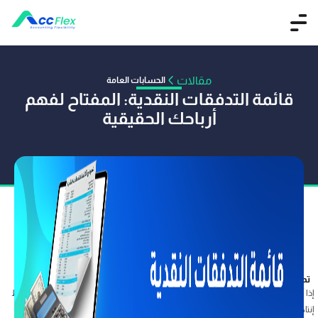
مقالات
الحسابات العامة
قائمة التدفقات النقدية: المفتاح لفهم
أرباحك الحقيقية
تم النشر بواسطة فريق أكفليكس
04 نوفمبر 2025
إذا أردت أن تعرف إن كانت شركتك قادرة على دفع الرواتب آخر الشهر، أو تمويل توسعة خط
إنتاج جديد من دون ضغط على السيولة، فالقائمة التي تجيبك بدقة هي قائمة التدفقات