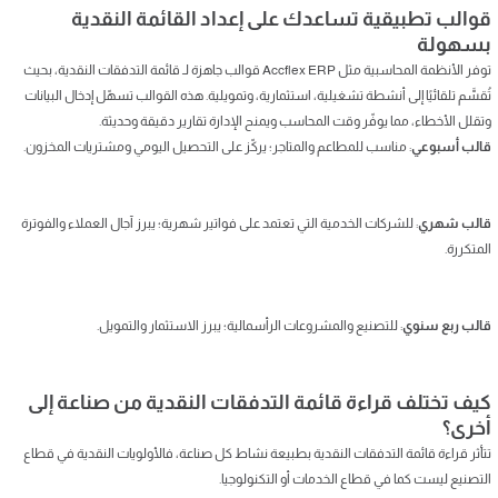
قوالب تطبيقية تساعدك على إعداد القائمة النقدية
بسهولة
توفر الأنظمة المحاسبية مثل Accflex ERP قوالب جاهزة لـ قائمة التدفقات النقدية، بحيث
تُقسَّم تلقائيًا إلى أنشطة تشغيلية، استثمارية، وتمويلية. هذه القوالب تسهّل إدخال البيانات
وتقلل الأخطاء، مما يوفّر وقت المحاسب ويمنح الإدارة تقارير دقيقة وحديثة.
قالب أسبوعي
: مناسب للمطاعم والمتاجر؛ يركّز على التحصيل اليومي ومشتريات المخزون.
قالب شهري
: للشركات الخدمية التي تعتمد على فواتير شهرية؛ يبرز آجال العملاء والفوترة
المتكررة.
قالب ربع سنوي
: للتصنيع والمشروعات الرأسمالية؛ يبرز الاستثمار والتمويل.
كيف تختلف قراءة قائمة التدفقات النقدية من صناعة إلى
أخرى؟
تتأثر قراءة قائمة التدفقات النقدية بطبيعة نشاط كل صناعة، فالأولويات النقدية في قطاع
التصنيع ليست كما في قطاع الخدمات أو التكنولوجيا.