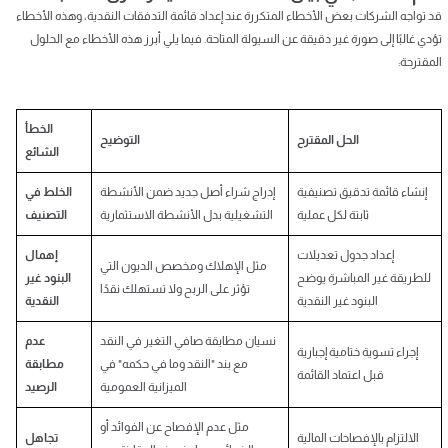
قد تواجه الشركات بعض الأخطاء المتكررة عند إعداد قائمة التدفقات النقدية، وهذه الأخطاء
تؤدي غالبًا إلى صورة غير دقيقة عن السيولة المتاحة. فيما يلي أبرز هذه الأخطاء مع الحلول
المقترحة:
الخطأ
الحل المقترح
التوضيح
الشائع
إنشاء قائمة تدقيق تصنيفية
إدراج شراء أصل جديد ضمن الأنشطة
الخلط في
ثابتة لكل عملية
التشغيلية بدل الأنشطة الاستثمارية
التصنيف
إعداد جدول تعديلات
إهمال
مثل الإهلاك ومخصص الديون التي
للطريقة غير المباشرة يوضح
البنود غير
تؤثر على الربح ولا تستهلك نقدًا
البنود غير النقدية
النقدية
نسيان مطابقة صافي التغير في النقد
عدم
إجراء تسوية ختامية إجبارية
مع بند "النقد وما في حكمه" في
مطابقة
قبل اعتماد القائمة
الميزانية العمومية
الرصيد
مثل عدم الإفصاح عن الفوائد أو
الالتزام بالإفصاحات المالية
تجاهل