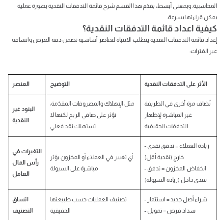
المحاسبية. وبمعنى أبسط، يقدّم هذا القسم شرح قائمة التدفقات النقدية بصورة عملية
يمكن قراءتها بسرعة.
كيفية اعداد قائمة التدفقات النقدية؟
إعداد قائمة التدفقات النقدية يتطلب الانتباه لعناصر أساسية تضمن دقة العرض واتساقه
عبر الفترات:
الأثر على التدفقات النقدية
التوضيح
العنصر
تُضاف مرة أخرى في الطريقة
مثل الإهلاك والمصروفات المقدّمة:
البنود غير
غير المباشرة لإظهار
تؤثر على صافي الربح لكنها لا
النقدية
التدفقات الحقيقية
تستهلك نقد فعلي
- زيادة العملاء = تدفق نقدي
التغيرات في
خارج (نقدية أقل)
أي تغيير في العملاء أو المخزون يؤثر
رأس المال
- انخفاض المخزون = تدفق
مباشرة على السيولة
العامل
نقدي داخل (زيادة السيولة)
- شراء أصل جديد = استثمار
تصنيف العمليات حسب طبيعتها
اتساق
- سداد قرض = تمويل
الحقيقية
التصنيف