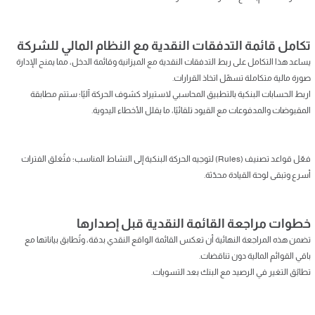
تكامل قائمة التدفقات النقدية مع النظام المالي للشركة
يساعد هذا التكامل على ربط التدفقات النقدية مع الميزانية وقائمة الدخل، مما يمنح الإدارة
صورة مالية متكاملة تسهّل اتخاذ القرارات.
اربط الحسابات البنكية بالتطبيق المحاسبي لاستيراد كشوف الحركة آليًا؛ ستتم مطابقة
المقبوضات والمدفوعات مع القيود تلقائيًا، ما يقلل الأخطاء اليدوية.
فعّل قواعد تصنيف (Rules) لتوجيه الحركة البنكية إلى النشاط المناسب؛ فتُغلق الفترات
أسرع وتبقى لوحة القيادة محدّثة.
خطوات مراجعة القائمة النقدية قبل إصدارها
تضمن هذه المراجعة النهائية أن تعكس القائمة الواقع النقدي بدقة، وتُطابق بياناتها مع
باقي القوائم المالية دون تناقضات.
تطابُق التغير في الرصيد مع البنك بعد التسويات.