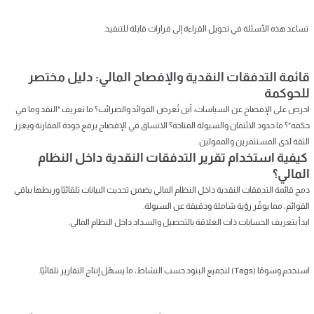
تساعد هذه الأسئلة في تحويل القراءة إلى قرارات قابلة للتنفيذ.
قائمة التدفقات النقدية والإفصاح المالي: دليل مختصر
للحوكمة
احرص على الإفصاح عن السياسات: أين تُعرض الفوائد والضرائب؟ ما تعريف "النقد وما في
حكمه"؟ ما حدود الائتمان والسيولة المتاحة؟ الاتساق في الإفصاح يرفع جودة المقارنة ويعزز
الثقة لدى المستثمرين والممولين.
كيفية استخدام تقرير التدفقات النقدية داخل النظام
المالي؟
دمج قائمة التدفقات النقدية داخل النظام المالي يضمن تحديث البيانات تلقائيًا وربطها بباقي
القوائم، مما يوفّر رؤية شاملة ودقيقة عن السيولة.
ابدأ بتعريف الحسابات ذات العلاقة بالتحصيل والسداد داخل النظام المالي.
استخدم وسومًا (Tags) لتجميع البنود حسب النشاط، ما يسهّل إنتاج التقارير تلقائيًا.