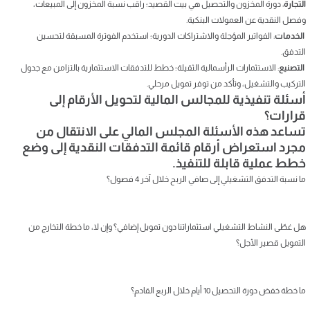
التجارة
: دورة المخزون والتحصيل هي بيت القصيد؛ راقب نسبة المخزون إلى المبيعات،
وفصل النقدية عن العمولات البنكية.
الخدمات
: الفواتير المؤجلة والاشتراكات الدورية؛ استخدم الفوترة المسبقة لتحسين
التدفق.
التصنيع
: الاستثمارات الرأسمالية الثقيلة؛ خطط للتدفقات الاستثمارية بالتزامن مع جدول
التركيب والتشغيل، وتأكد من توفر تمويل مرحلي.
أسئلة تنفيذية للمجالس المالية لتحويل الأرقام إلى
قرارات؟
تساعد هذه الأسئلة المجلس المالي على الانتقال من
مجرد استعراض أرقام قائمة التدفقات النقدية إلى وضع
خطط عملية قابلة للتنفيذ.
ما نسبة التدفق التشغيلي إلى صافي الربح خلال آخر 4 فصول؟
هل غطّى النشاط التشغيلي استثماراتنا دون تمويل إضافي؟ وإن لا، ما خطة التخارج من
التمويل قصير الأجل؟
ما خطة خفض دورة التحصيل 10 أيام خلال الربع القادم؟