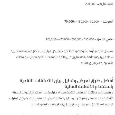
الاستثمارية = −200,000
التمويلية = −80,000 + 150,000 =
+70,000
صافي التدفق
= 555,000 − 200,000 + 70,000 =
+425,000
استبدل الأرقام بأرقام شركتك ولاحظ كيف يغيّر كل قرار (شراء أصل/سياسة تحصيل/
سداد دين) رصيد النقد. هذه تمارين على قائمة التدفقات النقدية تصلح للاجتماعات
الأسبوعية مع فريق المالية.
أفضل طرق لعرض وتحليل بيان التدفقات النقدية
باستخدام الأنظمة المالية
لا ينفصل إعداد قائمة التدفقات النقدية بصورة احترافية عن استخدام الأدوات الحديثة.
فأنظمة إدارة الأعمال توفّر تقارير وجداول تلقائية تعرض التدفقات النقدية وفق الفترات
الزمنية المختلفة (شهرية، ربع سنوية… إلخ) بطريقة منظمة وواضحة.