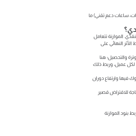
ت، ساعات دعم تقني) ما
قدي؟
قدي. الموازنة تتعامل
الأثر النهائي على
ترة والتحصيل؛ هنا
ديد حد أقصى للائتمان لكل عميل، وربط ذلك
ك فيها وارتفاع دوران
لحاجة للاقتراض قصير
بط بنود الموازنة