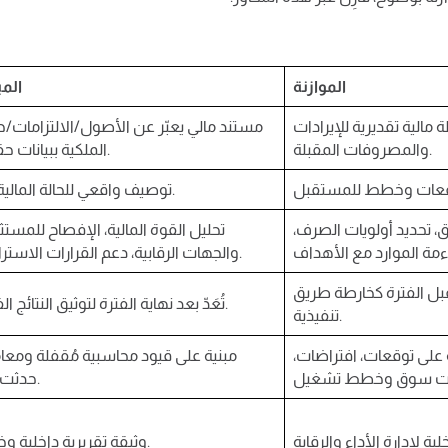
الموازنة
المي
مالية تقديرية للإيرادات
مستند مالي يعبّر عن الأصول/الالتزامات/
والمصروفات المقبلة.
الملكية ببيانات حقيقية.
توصيف واقعي للحالة المالية الآن.
، تحديد أولويات الصرف،
تحليل القوة المالية، الإفصاح للمست
والجهات الرقابية، دعم القرارات الاستراتيجية.
ّ قبل الفترة كخارطة طريق
تُعَدّ بعد نهاية الفترة لتوثيق النتائج الفعلية.
تنفيذية.
 على توقعات، افتراضات،
مبنية على قيود محاسبية مُقفلة ومعا
حدثت فعلًا.
وثيقة تقريرية داخلية وخارجية.