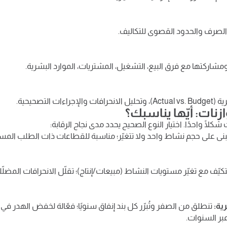
 الصرف والحدود القصوى للتكاليف.
مشاركتها مع فرق البيع، التشغيل، المشتريات، الموارد البشرية.
جراءات التصحيحية.
ازنات: أيّها يناسبك؟
كلًا واحدًا. اختيار النوع الصحيح يحدد مدى نجاح الرقابة:
بنى على حجم نشاط واحد ولا تتغيّر؛ مناسبة للقطاعات ذات الطلب المس
كيّف مع تغيّر مستويات النشاط (مبيعات/إنتاج)؛ تقلّل الانحرافات المضلّلة 
ية:
تنطلق من الصفر وتُبرّر كل بند إنفاق سنويًا؛ فعّالة لخفض الهدر في
عبر السنوات.