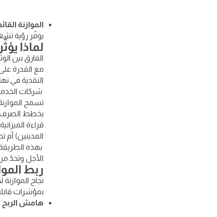
الموازنة القا
يوفّر رؤية تشغي
لماذا يؤثّ
الفارق بين الو
مع القدرة على 
النقدية في نهاي
شركات الخدمات
بخطط الصرف.
قراءة الميزاني
المدينين) أم ت
بهذه الطريقة ي
الأجل وتحدّ من
ربط المواز
نجاح الموازنة 
بمؤشرات قابلة
هامش الربح 