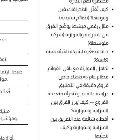
مختصرة تهم الإدارة
كيف تُقلّل الانحرافات قبل
وقوعها؟ (نصائح تنفيذية)
مثال رقمي مبسّط يوضّح الفرق
بين الميزانية والموازنة (شركة
خطة 
متوسطة)
حالة مصغّرة لشركة ناشئة تقنية
توقعات وخطط للمستقبل.
(SaaS)
تكامل الموازنة مع باقي القوائم
ضبط الإنفاق
قطاع عام vs قطاع خاص:
مواءمة الموارد مع الأهداف.
فروق دقيقة في التطبيق
تُعَد
دراسة حالة: تجارة تجزئة متعددة
الفروع — كيف يَبرز الفرق بين
الميزانية والموازنة؟
مبنية
ومؤشرات سوق وخطط تشغيل.
أخطاء شائعة عند التفريق بين
الميزانية والموازنة وكيف
تتجنّبها
أداة داخلية لإدارة الأداء والرقابة.