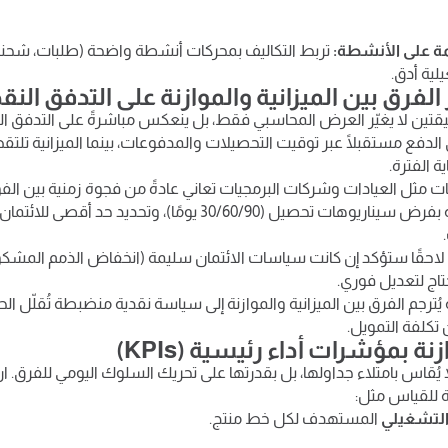
ئمة على الأنشطة:
تربط التكاليف بمحركات أنشطة واضحة (طلبات، شحنا
لية أدق.
ر الفرق بين الميزانية والموازنة على التدفق الن
ثيقتين لا يغيّر العرض المحاسبي فقط، بل ينعكس مباشرةً على التدفق الن
الدفع مستقبلًا عبر توقيت التحصيلات والمدفوعات، بينما الميزانية تلتقط 
ة الفترة.
 مثل العيادات وشركات البرمجيات تعاني عادةً من فجوة زمنية بين الفو
تسمح الموازنة بفرض سيناريوهات تحصيل (30/60/90 يومًا)، وتح
ة لاحقًا ستؤكد إن كانت سياسات الائتمان سليمة (انخفاض الذمم المشكو
حتاج لتعديل فوري.
ُترجم الفرق بين الميزانية والموازنة إلى سياسة نقدية منضبطة تُقلّل ا
 تكلفة التمويل.
نة بمؤشرات أداء رئيسية (KPIs)
لا يُقاس بامتلاء جداولها، بل بقدرتها على تحريك السلوك اليومي للفرق. ار
 للقياس مثل:
التشغيلي
المستهدف لكل خط منتج.