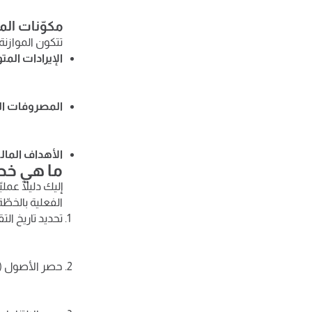
مكوّنات الم
تتكون الموازنة
الإيرادات الم
المصروفات ا
الأهداف المال
ما هي خطو
إليك دليلًا عمل
الفعلية بالخطّة
تحديد تاريخ التقري
حصر الأصول (م