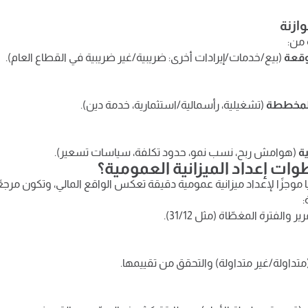
وازنة
 من:
توقعة
(بيع/خدمات/إيرادات أخرى: ضريبية/غير ضريبية في القطاع العام).
لمخططة
(تشغيلية، رأسمالية/استثمارية، خدمة دين).
ية
(هوامش ربح، نسب نمو، حدود تكلفة، سياسات تسعير).
ات إعداد الميزانية العمومية؟
يًا موجزًا لإعداد ميزانية عمومية دقيقة تعكس الواقع المالي، وتكون مرجعًا 
:
ر والفترة المغطّاة (مثل 31/12).
تداولة/غير متداولة) والتحقق من تقييمها.