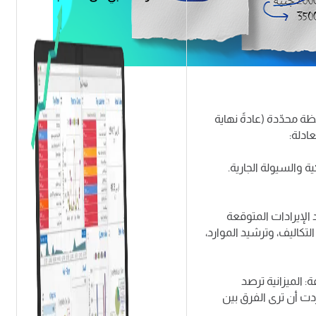
لموازنة ليس رفاهية—بل
سية، ونقدّم خطوات
تناسب بيئة الشركات
ة محدّدة (عادةً نهاية
ادلة:
 والسيولة الجارية.
الإيرادات المتوقعة
كاليف، وترشيد الموارد،
: الميزانية ترصد
ردت أن ترى الفرق بين