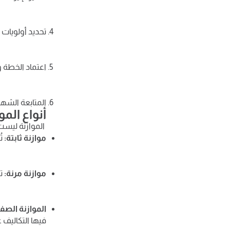
تحديد أولويات
اعتماد الخطة و
المتابعة الشهرية (Actual vs. Budget)، وتحليل الانحرافات والإ
أنواع المو
الموازنة ليست ش
موازنة ثابتة:
تُ
موازنة مرنة:
تت
الموازنة الصفر
فيها التكاليف 