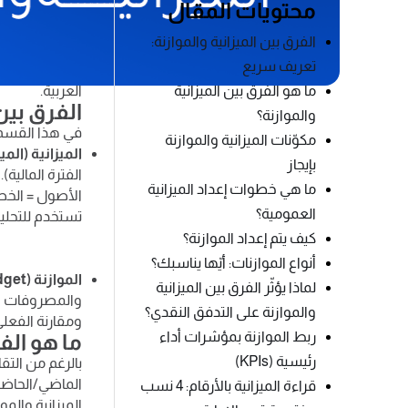
محتويات المقال
إذا كنت صاحب ع
هو مفتاح لإدار
الفرق بين الميزانية والموازنة:
في هذا الدليل
تعريف سريع
إعداد كل منهم
ما هو الفرق بين الميزانية
العربية.
الفرق بين
والموازنة؟
في هذا القسم ن
مكوّنات الميزانية والموازنة
الميزانية (الم
بإيجاز
الفترة المالية
ما هي خطوات إعداد الميزانية
الأصول = الخص
العمومية؟
تستخدم للتحلي
كيف يتم إعداد الموازنة؟
أنواع الموازنات: أيّها يناسبك؟
الموازنة (Budget)
لماذا يؤثّر الفرق بين الميزانية
والمصروفات ال
والموازنة على التدفق النقدي؟
ومقارنة الفعل
ربط الموازنة بمؤشرات أداء
ما هو الفر
رئيسية (KPIs)
بالرغم من التقا
الماضي/الحاضر 
قراءة الميزانية بالأرقام: 4 نسب
الميزانية والمو