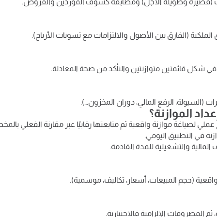
ت (قصيرة وطويلة الأجل) ومطابقة كشوف المورّدين والقروض.
ملكية (الفارق بين الأصول والالتزامات مع تسويات الأرباح).
ي شكل قائمتين متوازنتين والتأكد من صحة المعادلة.
 (السيولة، الرفع المالي، دوران المخزون…).
عداد الموازنة؟
عملي لصياغة موازنة واقعية ثم متابعتها رقابيًا عبر مقارنة الفعلي بالمخ
ازنة في التطبيق اليومي.
المالية والتشغيلية للمدة القادمة.
واقعية (حجم المبيعات، أسعار، تكاليف، موسمية).
، ثم المصروفات الإلزامية فالاختيارية.