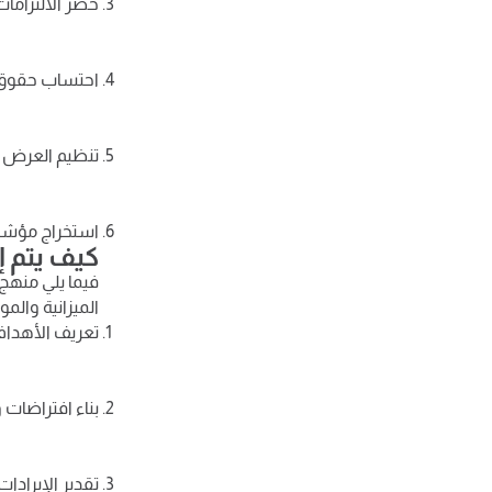
حصر الالتزاما
احتساب حقوق ال
تنظيم العرض ف
استخراج مؤشرات
كيف يتم إ
فيما يلي منهج 
الميزانية والمو
تعريف الأهداف 
بناء افتراضات 
تقدير الإيرادات