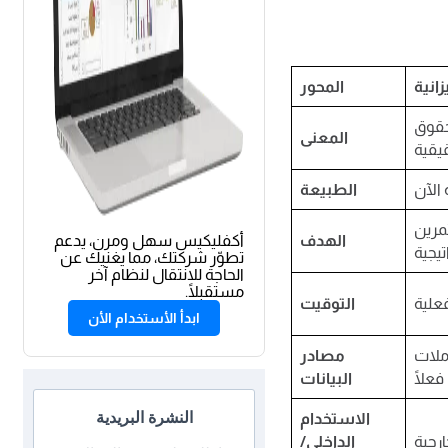
زانية
المحور
حقوق
المعنى
الطبيعة
ثمرين
الهدف
أكفليكيس سهل ومرن، يدعم
تطوّر شركتك، مما يغنيك عن
الحاجة للانتقال لنظام آخر
مستقبلًا.
التوقيت
ابدأ الأستخدام الأن
ملات
مصادر
البيانات
النشرة البريدية
الاستخدام
الداخلي/