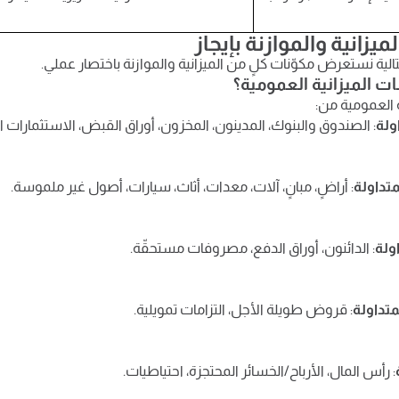
ميزانية والموازنة بإيجاز
لية نستعرض مكوّنات كلٍ من الميزانية والموازنة باختصار عملي.
ت الميزانية العمومية؟
ة العمومية من:
ولة
: الصندوق والبنوك، المدينون، المخزون، أوراق القبض، الاستثمارات ا
متداولة
: أراضٍ، مبانٍ، آلات، معدات، أثاث، سيارات، أصول غير ملموسة.
ولة
: الدائنون، أوراق الدفع، مصروفات مستحقّة.
متداولة
: قروض طويلة الأجل، التزامات تمويلية.
: رأس المال، الأرباح/الخسائر المحتجزة، احتياطيات.