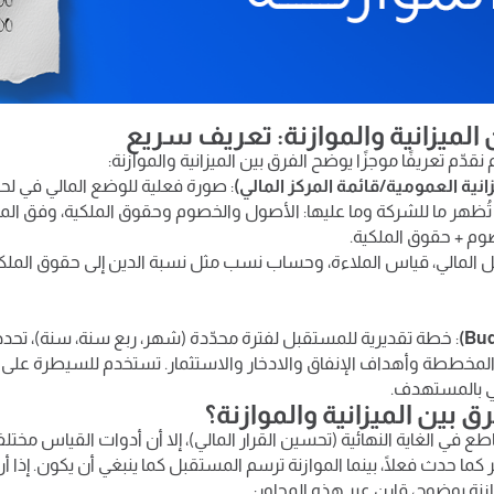
مل أو مدير مالي أو حتى محاسبًا مبتدئًا، ففهم الفرق بين الميزانية وا
ة المال بكفاءة واتخاذ قرارات واقعية.
 العملي سنعرّف المصطلحين بدقة، ونقارن بينهما عبر ست محاور أسا
ا، ثم نعرض أمثلة رقمية ودراسات حالة وأخطاء شائعة ونصائح تطبيقية 
 الميزانية والموازنة: تعريف سريع
قدّم تعريفًا موجزًا يوضح الفرق بين الميزانية والموازنة:
يزانية العمومية/قائمة المركز المالي)
: صورة فعلية للوضع المالي في لحظ
). تُظهر ما للشركة وما عليها: الأصول والخصوم وحقوق الملكية، وفق المع
وم + حقوق الملكية.
ل المالي، قياس الملاءة، وحساب نسب مثل نسبة الدين إلى حقوق الملكية
: خطة تقديرية للمستقبل لفترة محدّدة (شهر، ربع سنة، سنة)، تحدد 
مخططة وأهداف الإنفاق والادخار والاستثمار. تستخدم للسيطرة على الت
ي بالمستهدف.
ق بين الميزانية والموازنة؟
طع في الغاية النهائية (تحسين القرار المالي)، إلا أن أدوات القياس مختلفة
كما حدث فعلًا، بينما الموازنة ترسم المستقبل كما ينبغي أن يكون. إذا أ
ازنة بوضوح، قارِن عبر هذه المحاور: