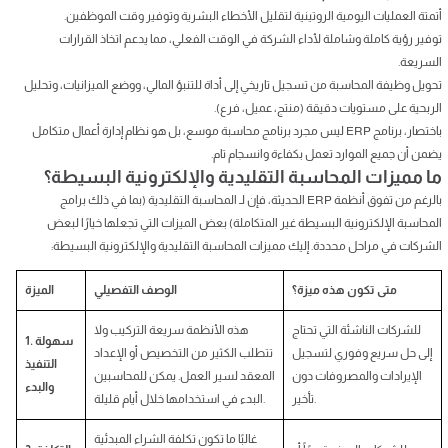
أتمتة العمليات اليومية الروتينية لتقليل الأخطاء البشرية وتوفير وقت الموظفين.
توفير رؤية كاملة وشاملة لأداء الشركة في الوقت الفعلي، مما يدعم اتخاذ القرارات
السريعة.
تحويل وظيفة المحاسبة من تسجيل تاريخي إلى أداة للتنبؤ المالي، ووضع الميزانيات، وتحليل
الربحية على مستويات دقيقة (منتج، عميل، فرع).
باختصار، برنامج ERP ليس مجرد برنامج محاسبة موسع، بل هو نظام إدارة أعمال متكامل
يضمن أن جميع الموارد تعمل بكفاءة وانسجام تام.
ما مميزات المحاسبة التقليدية والإلكترونية البسيطة؟
بالرغم من تفوق أنظمة ERP الحديثة، فإن لـ المحاسبة التقليدية (بما في ذلك برامج
المحاسبة الإلكترونية البسيطة غير المتكاملة) بعض الميزات التي تجعلها خيارًا لبعض
الشركات في مراحل محددة. إليك مميزات المحاسبة التقليدية والإلكترونية البسيطة:
متى تكون هذه ميزة؟
الوصف التفصيلي
الميزة
للشركات الناشئة التي تحتاج
هذه الأنظمة سريعة التركيب ولا
1. سهولة
إلى حل سريع وفوري لتسجيل
تتطلب الكثير من التخصيص أو الإعداد
التنفيذ
الإيرادات والمصروفات دون
المعقد لسير العمل. يمكن للمحاسبين
والبدء
تأخير.
البدء في استخدامها خلال أيام قليلة.
غالبًا ما تكون تكلفة الشراء المبدئية