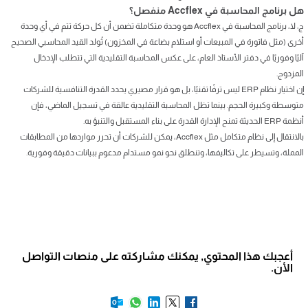
هل برنامج المحاسبة في Accflex منفصل؟
ج: لا، برنامج المحاسبة في Accflex هو وحدة متكاملة تضمن أن كل حركة تتم في أي وحدة
أخرى (مثل فاتورة في المبيعات أو استلام بضاعة في المخزون) تُولد القيد المحاسبي الصحيح
آليًا وفوريًا في دفتر الأستاذ العام، على عكس المحاسبة التقليدية التي تتطلب الإدخال
المزدوج.
إن اختيار نظام ERP ليس ترفًا تقنيًا، بل هو قرار مصيري يحدد القدرة التنافسية للشركات
متوسطة وكبيرة الحجم. بينما تظل المحاسبة التقليدية عالقة في تسجيل الماضي، فإن
أنظمة ERP الحديثة تمنح الإدارة القدرة على بناء المستقبل والتنبؤ به.
بالانتقال إلى نظام متكامل مثل Accflex، يمكن للشركات أن تحرر مواردها من المطابقات
المملة، وتسيطر على تكاليفها، وتنطلق نحو نمو مستدام مدعوم ببيانات دقيقة وفورية.
أعجبك هذا المحتوي, يمكنك مشاركته على منصات التواصل
الأن.