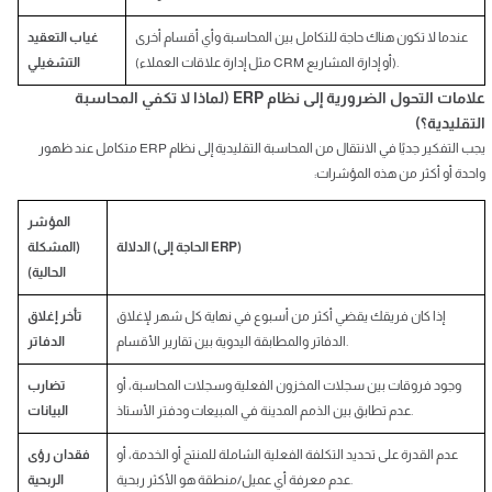
عندما لا تكون هناك حاجة للتكامل بين المحاسبة وأي أقسام أخرى
غياب التعقيد
(مثل إدارة علاقات العملاء CRM أو إدارة المشاريع).
التشغيلي
علامات التحول الضرورية إلى نظام ERP (لماذا لا تكفي المحاسبة
التقليدية؟)
يجب التفكير جديًا في الانتقال من المحاسبة التقليدية إلى نظام ERP متكامل عند ظهور
واحدة أو أكثر من هذه المؤشرات:
المؤشر
الدلالة (الحاجة إلى ERP)
(المشكلة
الحالية)
إذا كان فريقك يقضي أكثر من أسبوع في نهاية كل شهر لإغلاق
تأخر إغلاق
الدفاتر والمطابقة اليدوية بين تقارير الأقسام.
الدفاتر
وجود فروقات بين سجلات المخزون الفعلية وسجلات المحاسبة، أو
تضارب
عدم تطابق بين الذمم المدينة في المبيعات ودفتر الأستاذ.
البيانات
عدم القدرة على تحديد التكلفة الفعلية الشاملة للمنتج أو الخدمة، أو
فقدان رؤى
عدم معرفة أي عميل/منطقة هو الأكثر ربحية.
الربحية