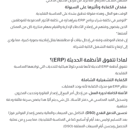
السهل التلاعب بالأرقام، مما يزيد من فرص الاحتيال الداخلي.
فقدان الكفاءة وتأثيرها على السيولة
الوقت هو المال، وهذه مقولة تنطبق بشدة على المحاسبة التقليدية.
"التوفير في تكلفة شراء برنامج ERP يتم إهداره في تكلفة الأجور المدفوعة للموظفين
الذين يقضون وقتهم في إصلاح الأخطاء الإدارية والقيام بمهام متكررة كان من الممكن
أتمتتها."
إن قضاء الموظف وقته في إدخال بيانات أو مطابقتها يقلل إنتاجيته بصورة كبيرة، مما يؤدي
إلى ارتفاع تكلفة التشغيل الكلية للشركة.
لماذا تتفوق الأنظمة الحديثة (ERP)؟
تتفوق أنظمة ERP الحديثة لأنها تقدم حلولًا هيكلية للتحديات التي تواجهها المحاسبة
التقليدية.
الكفاءة التشغيلية الشاملة
نظام ERP هو محرك الكفاءة لأنه يوحد العمليات:
الأتمتة الكاملة لدورة العمل:
من إدخال أمر البيع إلى إصدار الفاتورة وتحديث المخزون
وتسجيل القيد المحاسبي في دفتر الأستاذ، كل شيء يتم آليًا. هذا يضمن سرعة فائقة ودقة
متناهية.
تحسين التدفق النقدي (DSO):
التكامل بين المبيعات والمالية يضمن إصدار الفواتير فورًا
بعد التسليم (وليس بعد أيام أو أسابيع كما في المحاسبة التقليدية)، مما يسرع من عملية
التحصيل ويحسن أيام المبيعات المعلقة (DSO).