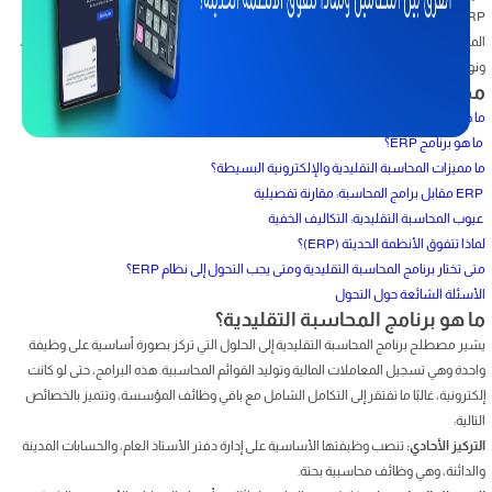
ERP يحول البيانات إلى أصول استراتيجية للتخطيط المستقبلي وتحقيق النمو. في هذه
المقالة، سنقارن بين النظامين ونكشف عن أوجه القصور الجوهرية في المحاسبة التقليدية،
ونوضح لماذا تتفوق الأنظمة الحديثة مثل Accflex وتعد ضرورة قصوى للنمو المستدام.
محتويات المقال
ما هو برنامج المحاسبة التقليدية؟
ما هو برنامج ERP؟
ما مميزات المحاسبة التقليدية والإلكترونية البسيطة؟
ERP مقابل برامج المحاسبة: مقارنة تفصيلية
عيوب المحاسبة التقليدية: التكاليف الخفية
لماذا تتفوق الأنظمة الحديثة (ERP)؟
متى تختار برنامج المحاسبة التقليدية ومتى يجب التحول إلى نظام ERP؟
الأسئلة الشائعة حول التحول
ما هو برنامج المحاسبة التقليدية؟
يشير مصطلح برنامج المحاسبة التقليدية إلى الحلول التي تركز بصورة أساسية على وظيفة
واحدة وهي تسجيل المعاملات المالية وتوليد القوائم المحاسبية. هذه البرامج، حتى لو كانت
إلكترونية، غالبًا ما تفتقر إلى التكامل الشامل مع باقي وظائف المؤسسة، وتتميز بالخصائص
التالية:
التركيز الأحادي:
تنصب وظيفتها الأساسية على إدارة دفتر الأستاذ العام، والحسابات المدينة
والدائنة، وهي وظائف محاسبية بحتة.