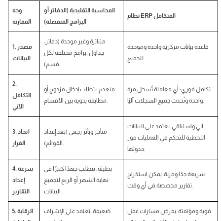
المحاسبة التقليدية (الدفاتر أو
وجه
نظام ERP المتكامل
البرامج المنفصلة)
المقارنة
متناثرة وغير موحدة (دفاتر،
قاعدة بيانات مركزية واحدة وموحدة
1. مصدر
جداول، برامج مختلفة لكل
للجميع.
البيانات
قسم).
2.
تكامل فوري؛ أي معاملة تُسجل مرة
منعدم. يتطلب إدخال مزدوج أو
التكامل
واحدة وتُحدث جميع السجلات آليًا.
مطابقة يدوية بين الأقسام.
الآني
آني واستباقي. يعتمد على البيانات
متأخر وبأثر رجعي (بعد إعداد
3. اتخاذ
اللحظية للتحكم في العمليات فور
القوائم).
القرار
حدوثها.
بطيئة، تتطلب جهدًا كبيرًا في
4. سرعة
سريعة جدًا ومرنة. يمكن استخراج
نهاية الشهر أو الربع لتجميع
إعداد
تقارير مخصصة في أي وقت.
البيانات.
التقارير
قوية ومؤتمتة. يفرض مسارات عمل
ضعيفة، تعتمد على الإشراف
5. الرقابة