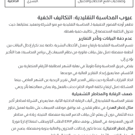
وصلاحيات لمنع الأخطاء والاحتيال.
البشري.
الداخلية
عيوب المحاسبة التقليدية: التكاليف الخفية
تظهر أوجه القصور الحقيقية لـ المحاسبة التقليدية مع نمو الشركة وتعقيد عملياتها، حيث
تتحول التكلفة المنخفضة إلى تكاليف خفية باهظة:
عدم دقة البيانات وتأخر التقارير
تتسم المحاسبة التقليدية بارتفاع معدل الأخطاء البشرية، خاصة عند تكرار إدخال البيانات بين
أنظمة منفصلة (مثل نقل بيانات فاتورة من نظام المبيعات إلى برنامج المحاسبة). هذا التأخير
يؤدي إلى:
يقضي فريق المحاسبة وقتًا طويلًا في نهاية الشهر لمطابقة الأرقام المتضاربة بين
الأقسام، مما يعيق إعداد التقارير المالية في موعدها.
اتخاذ القرارات المتأخرة حيث يتلقى المدير المالي تقرير الربحية عن الشهر الماضي، بينما
المشكلة (مثل ارتفاع تكلفة المواد الخام) حدثت بالفعل ولا يمكن معالجتها بأثر رجعي.
ضعف الرقابة والمخاطر التشغيلية
تفتقر المحاسبة التقليدية إلى آليات الرقابة الداخلية الآلية، مما يعرض الشركة لمخاطر أكبر.
مثال (خطر الهدر):
في نظام تقليدي، قد يوافق موظف المبيعات على طلبية لعميل تجاوز
حده الائتماني دون أن يعلم؛ لأن بيانات الذمم المدينة منفصلة. النتيجة: زيادة في مخاطر
الديون المعدومة. في المقابل، يوقف نظام ERP الطلب آليًا ويطلب اعتمادًا إداريًا فوريًا.
مثال (خطر الاحتيال):
عندما تكون إدخالات المخزون والمالية يدوية ومنفصلة، يصبح من