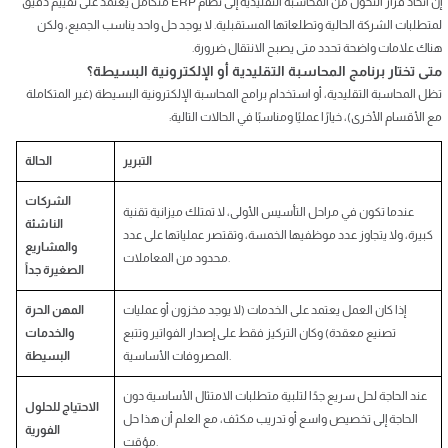
إن اتخاذ قرار التحول من المحاسبة التقليدية إلى نظام ERP متكامل يعتمد على تقييم دقيق
لمتطلبات الشركة الحالية وتطلعاتها المستقبلية. لا يوجد حل واحد يناسب الجميع، ولكن
هناك علامات واضحة تحدد متى يصبح الانتقال ضرورة.
متى تختار برنامج المحاسبة التقليدية أو الإلكترونية البسيطة؟
تظل المحاسبة التقليدية، أو استخدام برامج المحاسبة الإلكترونية البسيطة (غير المتكاملة
مع الأقسام الأخرى)، خيارًا عمليًا ومناسبًا في الحالات التالية:
التبرير
الحالة
الشركات
عندما تكون في مراحل التأسيس الأولى، لا تمتلك ميزانية تقنية
الناشئة
كبيرة، ولا يتجاوز عدد موظفيها الخمسة، وتقتصر عملياتها على عدد
والمشاريع
محدود من المعاملات.
الصغيرة جداً
إذا كان العمل يعتمد على الخدمات (لا يوجد مخزون أو عمليات
المهن الحرة
تصنيع معقدة) وكان التركيز فقط على إصدار الفواتير وتتبع
والخدمات
المصروفات الأساسية.
البسيطة
عند الحاجة لحل سريع جدًا لتلبية متطلبات الامتثال الأساسية دون
الاحتياج للحلول
الحاجة إلى تخصيص واسع أو تدريب مكثف، مع العلم أن هذا حل
الفورية
مؤقت.