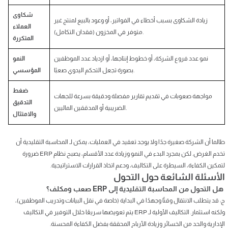
شكاوى
زيادة الشكاوى بسبب أخطاء في الفواتير، أو وعود بالبيع لمنتج غير
العملاء
متوفر في المخزون (فقدان التكامل).
المتكررة
نمو عدد فروع الشركة، أو خطوط إنتاجها، أو ازدياد عدد الموظفين
النمو
بصورة تجعل التحكم اليدوي صعبًا.
المؤسسي
ضغط
مواجهة صعوبات في تقديم تقارير مفصلة ودقيقة بسرعة للجهات
التدقيق
الضريبية أو المدققين الماليين.
والامتثال
طالما أن الشركة صغيرة جدًا ولا يوجد تعقيد في العمليات، يمكن لـ المحاسبة التقليدية أن
تخدم الغرض. لكن بمجرد البدء في النمو وزيادة عدد الأقسام، يصبح نظام ERP ضرورة
لتمكين الكفاءة، السيطرة على التكاليف، ودعم اتخاذ القرارات الاستراتيجية.
الأسئلة الشائعة حول التحول
هل التحول من المحاسبة التقليدية إلى ERP صعب ومكلف؟
ج: قد يتطلب الانتقال وقتًا وجهدًا في البداية (خاصة في نقل البيانات وتدريب الموظفين)،
ولكنه استثمار. التكاليف الأولية لـ ERP يتم تعويضها سريعًا خلال التوفير في التكاليف
الإدارية والحد من الخسائر وزيادة الأرباح المحققة بفضل الكفاءة المحسنة.