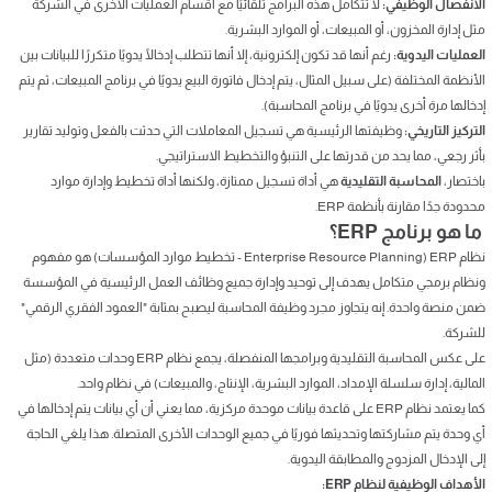
الانفصال الوظيفي:
لا تتكامل هذه البرامج تلقائيًا مع أقسام العمليات الأخرى في الشركة
مثل إدارة المخزون، أو المبيعات، أو الموارد البشرية.
العمليات اليدوية:
رغم أنها قد تكون إلكترونية، إلا أنها تتطلب إدخالًا يدويًا متكررًا للبيانات بين
الأنظمة المختلفة (على سبيل المثال، يتم إدخال فاتورة البيع يدويًا في برنامج المبيعات، ثم يتم
إدخالها مرة أخرى يدويًا في برنامج المحاسبة).
التركيز التاريخي:
وظيفتها الرئيسية هي تسجيل المعاملات التي حدثت بالفعل وتوليد تقارير
بأثر رجعي، مما يحد من قدرتها على التنبؤ والتخطيط الاستراتيجي.
باختصار،
المحاسبة التقليدية
هي أداة تسجيل ممتازة، ولكنها أداة تخطيط وإدارة موارد
محدودة جدًا مقارنة بأنظمة ERP.
ما هو برنامج ERP؟
نظام ERP (Enterprise Resource Planning - تخطيط موارد المؤسسات) هو مفهوم
ونظام برمجي متكامل يهدف إلى توحيد وإدارة جميع وظائف العمل الرئيسية في المؤسسة
ضمن منصة واحدة. إنه يتجاوز مجرد وظيفة المحاسبة ليصبح بمثابة "العمود الفقري الرقمي"
للشركة.
على عكس المحاسبة التقليدية وبرامجها المنفصلة، يجمع نظام ERP وحدات متعددة (مثل
المالية، إدارة سلسلة الإمداد، الموارد البشرية، الإنتاج، والمبيعات) في نظام واحد.
كما يعتمد نظام ERP على قاعدة بيانات موحدة مركزية، مما يعني أن أي بيانات يتم إدخالها في
أي وحدة يتم مشاركتها وتحديثها فوريًا في جميع الوحدات الأخرى المتصلة. هذا يلغي الحاجة
إلى الإدخال المزدوج والمطابقة اليدوية.
الأهداف الوظيفية لنظام ERP: