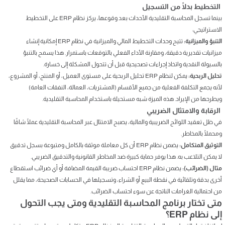
التخطيط بدلًا من التسجيل
بينما تسجل المحاسبة التقليدية الأحداث بعد وقوعها، يركز نظام ERP على التخطيط
الاستراتيجي:
التنبؤ والميزانية:
تتيح وحدات التخطيط المالي والميزانية في نظام ERP إمكانية إنشاء
ميزانيات تقديرية دقيقة، ومقارنة الأداء الفعلي بالتوقعات باستمرار. هذا يسمح بالتنبؤ
بالسيولة النقدية واتخاذ إجراءات تصحيحية قبل أن تتحول المشكلة إلى خسارة.
تحليل الربحية:
يمكن لنظام ERP تحليل الربحية على مستوى العميل، أو المنتج، أو المشروع،
لأنه يجمع التكلفة الفعلية من جميع الأقسام (المشتريات، العمالة، النفقات العامة)
ويطرحها من الإيراد. هذه الميزة شبه مستحيلة باستخدام المحاسبة التقليدية.
الرقابة والامتثال الضريبي
في ظل تعقيد اللوائح الضريبية والمالية، يصبح الامتثال عبر المحاسبة التقليدية عملًا شاقًا
ومحملًا بالمخاطر.
التوثيق المتكامل:
يضمن نظام ERP أن كل معاملة موثقة بالكامل ومتبوعة بسجل تدقيق
لا يمكن التلاعب به. هذا يوفر حماية كبيرة ضد المخاطر القانونية والتدقيق الضريبي.
مثال (الضرائب):
يضمن نظام ERP احتساب ضريبة القيمة المضافة أو أي ضرائب استقطاع
أخرى بدقة وتلقائية في نقطة البيع أو الشراء، وتسجيلها في الحسابات الصحيحة، مما يقلل
من احتمالية الغرامات الناتجة عن سوء احتساب الضرائب.
متى تختار برنامج المحاسبة التقليدية ومتى يجب التحول
إلى نظام ERP؟