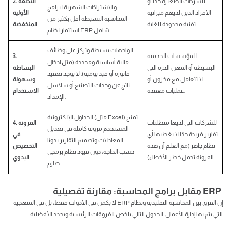
للشركات الصغيرة جدًاً أو
2. التكلفة
والاشتراكات الشهرية لبرامج
الأفراد الذين لديهم ميزانية
الأولية
المحاسبة البسيطة أقل بكثير من
تقنية محدودة للغاية.
المنخفضة
استثمار نظام ERP شامل.
الواجهات بسيطة وتركز على وظائف
للمؤسسات الخدمية
3.
مالية أساسية ومحددة (مثل إدخال
البسيطة أو المهن الحرة التي
البساطة
فاتورة أو قيد يومية). لا يوجد تعقيد
لا تتعامل مع مخزون أو
وسهولة
ناتج عن وحدات التصنيع أو سلاسل
عمليات معقدة.
الاستخدام
الإمداد.
الجداول الإلكترونية (مثل Excel) تمنح
للشركات التي لديها متطلبات
4. المرونة
المستخدم مرونة كاملة في تعديل
تقارير فريدة جدًا لا يغطيها أي
في
المعادلات وتصميم التقارير يدويًا
نظام جاهز (مع العلم أن هذه
التخصيص
حسب الحاجة، دون قيود نظام برمجي
المرونة تحمل خطر الأخطاء).
اليدوي
صارم.
ERP مقابل برامج المحاسبة: مقارنة تفصيلية
إن الفرق بين المحاسبة التقليدية ونظام ERP لا يكمن في الأدوات فقط، بل في المنهجية
التي يتم بها إدارة الأعمال. الجدول التالي يلخص الفروقات الرئيسية ويحدد الأفضلية: