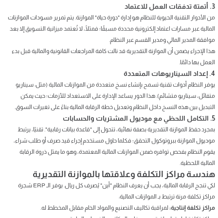
3. أتمتة تدفقات العمل للاعتماد
من الأدوار التقنية الحيوية للنظام هو إدارة "دورة حياة" الموازنة. يتم تمرير مسودات الموازنات
المالية عبر مسارات اعتماد إلكترونية محددة مسبقًا؛ فمثلًا، لا تُعتمد ميزانية التسويق إلا بعد
موافقة المدير المالي ومدير القسم عبر النظام.
هذا الإجراء يضمن أن الموازنة التقديرية قد نالت كافة المراجعات القانونية والمالية قبل بدء
العمل بها دائمًا.
4. إعداد السيناريوهات المتعددة
يوفر النظام أدوات تقنية تسمح بإنشاء نسخ متعددة من الموازنات المالية (مثل: سيناريو
متفائل، سيناريو متشائم). هذا الدور يساعد الإدارة على الاستعداد للأزمات؛ حيث يمكن
التبديل بين هذه النسخ داخل النظام وتعديل خطة الرقابة المالية بناءً على تغيرات السوق.
5. التكامل اللحظي مع موديول المشتريات والحسابات
بمجرد حفظ الموازنة التقديرية بصفة نهائية، تتحول إلى "قاعدة بيانات رقابية". تقنيًا، يرتبط
موديول الموازنة ببروتوكول التحقق؛ فكلما حاول مستخدم إجراء قيد صرف أو طلب شراء،
يقوم النظام بفحص توافره ضمن الموازنات المالية المعتمدة، وهو ما يمثل ذروة الرقابة
المالية اللحظية.
هندسة مراكز التكلفة وعلاقتها بالموازنة التقديرية
لكي تنجح الرقابة المالية، يجب أن يعرف النظام "أين" يُصرف كل ريال. يوفر الـ ERP شجرة
مراكز تكلفة مرنة ترتبط بـ الموازنات المالية:
مراكز تكلفة إنتاجية:
لمراقبة تكاليف التصنيع والمواد الخام مقابل المخطط له.