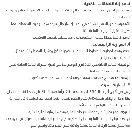
3. موازنة التدفقات النقدية
تعد صمام الأمان للسيولة، حيث يتنبأ نظام الـ ERP بمواعيد التحصيلات من العملاء ومواعيد
السداد للموردين.
الأهمية:
تضمن ألا تقع الشركة في أزمات إعسار مالي نتيجة سوء توقيت التدفقات، مما
يعزز استقرار الموازنات المالية دائمًا.
الربط:
ترتبط لحظيًا بمديول المقبوضات والمدفوعات لتحديث التوقعات.
4. الموازنة الرأسمالية
تختص هذه الموازنة بالتخطيط للاستثمارات طويلة الأجل وشراء الأصول الثابتة (مثل
الماكينات أو العقارات).
الوظيفة:
تساعد الإدارة على اتخاذ قرار التوسع بناءً على قدرة الشركة المالية المتاحة ضمن
الموازنة التقديرية الكلية دائمًا.
الرقابة المالية:
تتبع معدلات الإهلاك والعائد على الاستثمار لهذه الأصول.
5. الموازنة المرنة
وهي من أقوى أدوات الـ ERP الحديث، حيث تتغير أرقامها آليًا بناءً على حجم النشاط الفعلي.
مثال:
إذا زاد الإنتاج بنسبة 10%، يقوم النظام بتعديل بنود المصاريف المتغيرة في الموازنة
التقديرية لتعكس الواقع الجديد دائمًا.
النتيجة:
توفر تحليلًا أكثر دقة للانحرافات المالية وتدعم الرقابة المالية الذكية.
إن تعدد أنواع الموازنات المالية داخل النظام يمنح الإدارة رؤية شاملة وتفصيلية في آن واحد،
مما يجعل عملية الرقابة المالية عملية وقائية تمنع الهدر دائمًا وتدعم النمو.