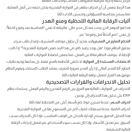
مراكز تكلفة إدارية: لمراقبة مصروفات المكاتب والخدمات العامة.
هذا الربط يضمن أن أي انحراف يظهر في الموازنة التقديرية يمكن تتبعه حتى أصل العملية،
مما يسمح بمحاسبة المسؤولين وتحسين الأداء دائمًا.
آليات الرقابة المالية اللحظية ومنع الهدر
هذا هو الجوهر الذي يبحث عنه كل مدير مالي؛ فالرقابة لا تعني "المحاسبة بعد وقوع الخطأ"،
بل تعني "منع الخطأ قبل وقوعه" عبر:
التحكم الصارم في المشتريات:
بمجرد أن يحاول موظف المشتريات إصدار طلب شراء،
يتحقق النظام فورًا: "هل يوجد رصيد كافٍ في هذا البند ضمن الموازنة التقديرية؟". إذا كانت
الإجابة لا، يتوقف النظام تمامًا عن العمل، مما يضمن انضباط الموازنات المالية.
الاعتمادات المستندة إلى الموازنة:
لا تكتفي الأنظمة بالمنع فقط، بل يمكنها توجيه طلبات
التجاوز آليًا للمدير المالي. إذا رأى المدير ضرورة للصرف، يعتمد الطلب كاستثناء، ويقوم النظام
بتوثيق هذا القرار لضمان نزاهة الرقابة المالية دائمًا.
تحليل الانحرافات والقرارات التصحيحية
الانحراف في الموازنات المالية هو الفرق بين الرقم التقديري والرقم الفعلي. يساعدك نظام
ERP على تحليل هذا الانحراف إلى نوعين:
انحراف السعر:
عندما تشتري مواد خام بأسعار أعلى من المخطط لها دائمًا.
انحراف الكمية: عندما تستهلك كميات أكبر من المسموح بها في الموازنة التقديرية.
هذا التحليل الدقيق يسمح للإدارة بالتدخل في الوقت المناسب؛ فإذا كان الانحراف بسبب
السوق، يتم تعديل الأسعار، وإذا كان بسبب سوء الاستخدام، يتم تفعيل إجراءات الرقابة
المالية التشغيلية.