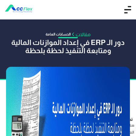
مقالات
الحسابات العامة
دور الـ ERP في إعداد الموازنات المالية
ومتابعة التنفيذ لحظة بلحظة
تم النشر بواسطة فريق آكفليكس
05 يناير 2026
هنا يبرز دور نظام ERP كعقل مدبر يرسم خارطة طريق دقيقة؛ فخلال موديول الموازنة
التقديرية، تتحول الأرقام إلى أداة حية تمنحك القدرة على الرقابة المالية لحظة بلحظة، مما