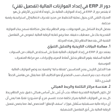
دور الـ ERP في إعداد الموازنات المالية (تفصيل تقني)
لا يقتصر دور الـ ERP في إعداد الموازنات المالية على كونه أداة لتخزين الأرقام، بل هو
المحرك التقني الذي يحول عملية التخطيط من مجرد تقديرات احتمالية إلى استراتيجية رقمية
محكمة.
بفضل الربط الشامل بين الموديولات، يوفر النظام بيئة عمل متكاملة تسمح ببناء الموازنة
التقديرية بناءً على معطيات دقيقة، مما يرفع كفاءة الرقابة المالية. لنغوص في التفاصيل
التقنية التي يقدمها النظام خلال هذه المرحلة:
1. معالجة البيانات التاريخية والتحليل التنبؤي
يعتمد دور الـ ERP في إعداد الموازنات المالية تقنيًا على استخلاص البيانات من السنوات
المالية السابقة. يقوم النظام بتحليل أنماط الصرف والإيرادات، مع مراعاة المتغيرات
الموسمية.
هذا التحليل التاريخي يمنح المحاسبين "نقطة بداية" واقعية عند وضع الموازنات المالية
الجديدة، حيث يتم احتساب نسب التضخم أو نمو التكاليف آليًا، مما يقلل من هامش الخطأ
البشري دائمًا.
2. هندسة مراكز التكلفة والربط الهيكلي
لكي تكون الموازنة التقديرية فعالة، يجب أن تُبنى على أساس هيكلي دقيق. يتيح النظام ربط
كل بند في الموازنات المالية بمركز تكلفة محدد (قسم، فرع، أو مشروع). تقنيًا، هذا يعني أن
أي حركة مالية مستقبلية ستُقابل فورًا بـ "سقف الإنفاق" المخصص لها، مما يضمن تفعيل
الرقابة المالية على أدق التفاصيل التشغيلية.