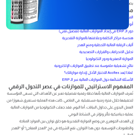
يضمن توجيه كل ريال نحو الأهداف الاستراتيجية للمنظمة.
محتويات المقال
المفهوم الاستراتيجي للموازنات في عصر التحول الرقمي
أنواع الموازنات المالية داخل بيئة الـ ERP
دور الـ ERP في إعداد الموازنات المالية (تفصيل تقني)
هندسة مراكز التكلفة وعلاقتها بالموازنة التقديرية
آليات الرقابة المالية اللحظية ومنع الهدر
تحليل الانحرافات والقرارات التصحيحية
الموازنة الصفرية ودور التكنولوجيا
نتائج تشغيلية ملموسة عند تطبيق الموازنات الإلكترونية
لماذا يُعد Accflex الاختيار الأذكى لإدارة موازناتك؟
الأسئلة الشائعة حول الموازنات المالية عبر الـ ERP
المفهوم الاستراتيجي للموازنات في عصر التحول الرقمي
تُعرف الموازنات المالية بأنها خطة رقمية تفصيلية تعبر عن الأهداف التي تسعى المؤسسة
لتحقيقها خلال فترة زمنية مستقبلية. في الماضي، كانت هذه العملية تستغرق شهورًا من
العمل اليدوي على جداول البيانات، أما اليوم، فقد جعلت التكنولوجيا من الموازنات المالية
عملية ديناميكية تتأثر وتؤثر في النشاط اليومي.
إن الهدف الجوهري من وضع الموازنة التقديرية هو خلق توازن بين الموارد المتاحة
والطموحات التوسعية. دون هذا التوازن، تقع الشركة في فخ "العجز المفاجئ" أو "الهدر
المالي".