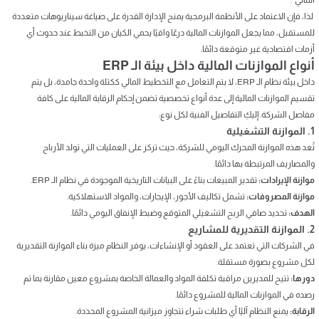
لذا، فإن الاعتماد على الأنظمة البرمجية يمنح الإدارة القدرة على صياغة سيناريوهات متعددة
للمستقبل، مما يجعل الموازنات المالية درعًا واقيًا يحمي الكيان من التخبط عند حدوث أي
أزمات اقتصادية غير متوقعة دائمًا.
أنواع الموازنات المالية داخل بيئة الـ ERP
داخل بيئة نظام الـ ERP، لا يتم التعامل مع التخطيط المالي ككتلة واحدة جامدة، بل يتم
تقسيم الموازنات المالية إلى عدة أنواع تخصصية تضمن إحكام الرقابة المالية على كافة
مفاصل الشركة. إليكِ التفاصيل الفنية لكل نوع:
1. الموازنة التشغيلية
تُعد هذه الموازنة المحرك اليومي للشركة، حيث تركز على العمليات التي تولد الأرباح
والمصاريف المرتبطة بها دائمًا.
موازنة الإيرادات:
تقدير المبيعات بناءً على البيانات التاريخية الموجودة في نظام الـ ERP.
موازنة المصروفات:
تشمل تكاليف الأجور، الإيجارات، والمواد الاستهلاكية.
الهدف:
تحديد صافي الربح التشغيلي المتوقع وضبط الإنفاق اليومي دائمًا.
2. الموازنة التقديرية للمشاريع
في الشركات التي تعتمد على العقود أو الإنشاءات، يوفر النظام ميزة بناء الموازنة التقديرية
لكل مشروع بصورة مستقلة.
دورها:
تتيح للمديرين مراقبة تكلفة المواد والعمالة الخاصة بمشروع معين مقارنة بما تم
رصده في الموازنات المالية للمشروع دائمًا.
الرقابة:
يمنع النظام آليًا أي طلبات شراء تتجاوز ميزانية المشروع المحددة.