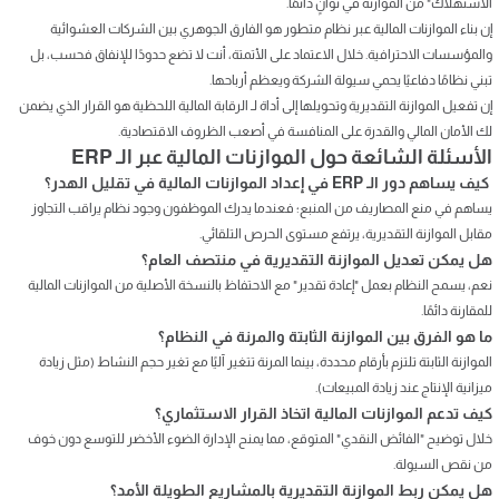
الاستهلاك" من الموازنة في ثوانٍ دائمًا.
إن بناء الموازنات المالية عبر نظام متطور هو الفارق الجوهري بين الشركات العشوائية
والمؤسسات الاحترافية. خلال الاعتماد على الأتمتة، أنت لا تضع حدودًا للإنفاق فحسب، بل
تبني نظامًا دفاعيًا يحمي سيولة الشركة ويعظم أرباحها.
إن تفعيل الموازنة التقديرية وتحويلها إلى أداة لـ الرقابة المالية اللحظية هو القرار الذي يضمن
لك الأمان المالي والقدرة على المنافسة في أصعب الظروف الاقتصادية.
الأسئلة الشائعة حول الموازنات المالية عبر الـ ERP
كيف يساهم دور الـ ERP في إعداد الموازنات المالية في تقليل الهدر؟
يساهم في منع المصاريف من المنبع؛ فعندما يدرك الموظفون وجود نظام يراقب التجاوز
مقابل الموازنة التقديرية، يرتفع مستوى الحرص التلقائي.
هل يمكن تعديل الموازنة التقديرية في منتصف العام؟
نعم، يسمح النظام بعمل "إعادة تقدير" مع الاحتفاظ بالنسخة الأصلية من الموازنات المالية
للمقارنة دائمًا.
ما هو الفرق بين الموازنة الثابتة والمرنة في النظام؟
الموازنة الثابتة تلتزم بأرقام محددة، بينما المرنة تتغير آليًا مع تغير حجم النشاط (مثل زيادة
ميزانية الإنتاج عند زيادة المبيعات).
كيف تدعم الموازنات المالية اتخاذ القرار الاستثماري؟
خلال توضيح "الفائض النقدي" المتوقع، مما يمنح الإدارة الضوء الأخضر للتوسع دون خوف
من نقص السيولة.
هل يمكن ربط الموازنة التقديرية بالمشاريع الطويلة الأمد؟