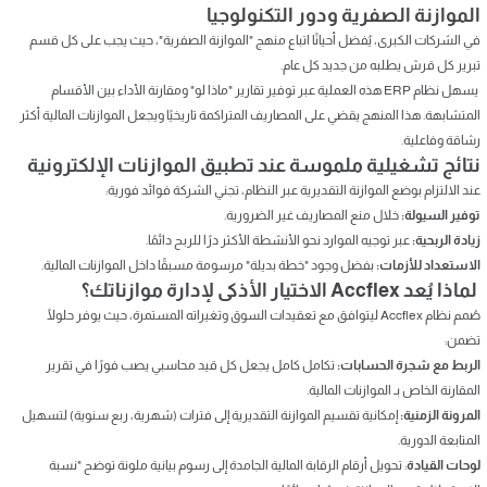
الموازنة الصفرية ودور التكنولوجيا
في الشركات الكبرى، يُفضل أحيانًا اتباع منهج "الموازنة الصفرية"، حيث يجب على كل قسم
تبرير كل قرش يطلبه من جديد كل عام.
يسهل نظام ERP هذه العملية عبر توفير تقارير "ماذا لو" ومقارنة الأداء بين الأقسام
المتشابهة. هذا المنهج يقضي على المصاريف المتراكمة تاريخيًا ويجعل الموازنات المالية أكثر
رشاقة وفاعلية.
نتائج تشغيلية ملموسة عند تطبيق الموازنات الإلكترونية
عند الالتزام بوضع الموازنة التقديرية عبر النظام، تجني الشركة فوائد فورية:
توفير السيولة:
خلال منع المصاريف غير الضرورية.
زيادة الربحية:
عبر توجيه الموارد نحو الأنشطة الأكثر درًا للربح دائمًا.
الاستعداد للأزمات:
بفضل وجود "خطة بديلة" مرسومة مسبقًا داخل الموازنات المالية.
لماذا يُعد Accflex الاختيار الأذكى لإدارة موازناتك؟
صُمم نظام Accflex ليتوافق مع تعقيدات السوق وتغيراته المستمرة، حيث يوفر حلولًا
تضمن:
الربط مع شجرة الحسابات:
تكامل كامل يجعل كل قيد محاسبي يصب فورًا في تقرير
المقارنة الخاص بـ الموازنات المالية.
المرونة الزمنية:
إمكانية تقسيم الموازنة التقديرية إلى فترات (شهرية، ربع سنوية) لتسهيل
المتابعة الدورية.
لوحات القيادة
: تحويل أرقام الرقابة المالية الجامدة إلى رسوم بيانية ملونة توضح "نسبة