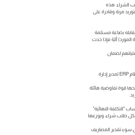
لب الشراء. هذه
وريد مرنة وقادرة على
يقابله بضاعة مستلمة
لمورد) آليًا؛ فإذا حدث
ملياتهم لضمان
الكفاءة الحقيقية تكمن في القدرة على تقليل التكاليف دون المساس بالجودة. يوفر نظام ERP لمدير إدارة
منحها قوة تفاوضية هائلة
د.
ب "التكلفة النهائية"
 بكل طلب شراء، ويوزعها
عن سوء تقدير المصاريف