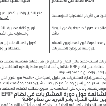
العائد على الاستثمار (ROI)
الآلية التقنية لتحقي
منع التكرار واختيار أفضل ع
الأسعار آليًا.
منتجات بصورة صحيحة يضمن الربحية
توزيع كافة مصاريف ال
دائمًا.
والجمارك على الأصناف.
ل عدد الموظفين المطلوبين للمهام
تحويل الاستلامات إلى فوا
الروتينية في إدارة المشتريات.
بضغطة زر واحدة.
ريات ليست مجرد تبادل للمال والسلع، بل هي عملية هندسية تتطلب دق
والتنفيذ. خلال الاعتماد على نظام ERP متكامل، أنت لا تقوم فقط بتنظيم المل
هدر والضياع وتجميد السيولة.
إن الاستثمار في تحسين إدارة المشتريات ع
أقل سعر وفي أسرع وقت". مع كل طلب شراء معتمد ومؤتمت، أنت تق
ية، رشيقة، وقادرة على المنافسة في سوق يتطلب الكفاءة المطلقة دائ
لشائعة حول دورة المشتريات في نظام ERP
مستند داخلي تعبر فيه الإدارة عن حاجتها لمواد، أما "أمر التوريد" فهو ا