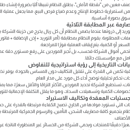
نف معين من "نقطة الأمان"، يطلق النظام تنبيهًا آليًا بضرورة إنشاء ط
من استمرارية خطوط الإنتاج وعدم ضياع فرص البيع، مما يجعل عملية الت
السوق بصورة أساسية.
ريد إلى ذروتها عندما يضمن النظام أن كل ريال يخرج من خزينة الشركة 
فات المطلوبة. يقوم النظام بمطابقة (أمر التوريد + إذن الإضافة + فاتورة ا
لسعر أو الكمية، يتم إيقاف العملية فورًا للمراجعة.
ا تحمي أموال الشركة فحسب، بل تُجبر الموردين على رفع مستوى دقة ع
عامل مع مؤسستك دائمًا.
ت تحكم تحليلية توضح أداء كل مورد على مدار العام.
نات، تستطيع الشركة تحديد الموردين الأكثر التزامًا والأقل سعرًا، مما ي
ومات الكمية وتسهيلات السداد، وهو ما يقلل التكلفة الإجمالية للتوري
ت التي تستورد موادها من الخارج، تصبح الكفاءة مرتبطة بالقدرة على حسا
نظام بتجميع كافة مصاريف الشحن، التأمين، والرسوم الجمركية المرتبطة
 الأصناف.
رًا دقيقًا للمنتجات ويحمي الشركة من الخسائر غير المنظورة الناتجة 