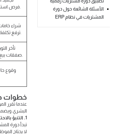
تطبيق دورة مشتريات رقمية
فرص استثمار الأموال في مكان آخر دائمًا.
الأسئلة الشائعة حول دورة
المشتريات في نظام ERP
شراء خامات 
ترفع تكلفة المنتج النهائي بصورة أساسية.
تأخر الت
صفقات بيع كبرى لعدم توفر البضاعة دائمًا.
وقوع حال
خطوات دورة المش
البشري ويضمن
1. التنبؤ بالاحتياج وإنشاء طلب الشراء
تبدأ دورة المش
لا يحتاج المو