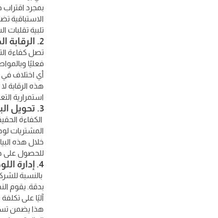
بمجرد اقتراب ص
الاستباقية تض
تلبية تقلبات 
2. الرقابة الصارمة عبر المطابقة الثلاثية
تصل كفاءة التو
فعليًا وبالمواص
أي اختلاف في ا
هذه الرقابة ل
استمرارية الت
3. تحويل البيانات التاريخية إلى رؤية استراتيجية للتفاوض
المشتريات لوحا
خلال هذه البيا
للحصول على خص
4. إدارة اللوجستيات المعقدة وتكاليف الاستيراد
بالنسبة للشركا
بدقة. يقوم ال
آليًا على تكلفة
هذا يضمن تسعي