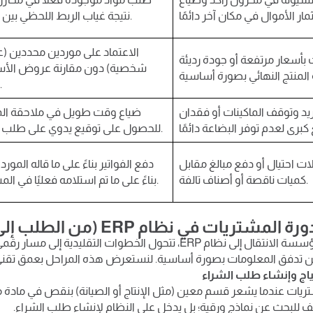
نتيجة غياب الربط اللحظي بين الفروع.
الاعتماد على موردين محددين (
بأسعار مرتفعة أو جودة رديئة
شخصية) دون مقارنة عروض الأسع
الجودة.
وريد وتوقف الماكينات أو فقدان
ضياع وقت طويل في ملاحقة الم
للحصول على توقيع يدوي على طلب الشراء.
ات احتيال أو دفع مبالغ مقابل
دفع الفواتير بناءً على ما قاله المور
كميات ناقصة أو أصناف تالفة.
بناءً على ما تم استلامه فعليًا في المستودع.
تريات في نظام ERP (من الطلب إلى السداد)
عندما تقرر المؤسسة الانتقال إلى نظام ERP، تتحول الخطوات التقليدية
 تدفق المعلومات بصورة أساسية. لنستعرض هذه المراحل بعمق تقني
تريات عندما يشعر قسم معين (مثل الإنتاج أو الصيانة) بنقص في مادة مع
ظف للبحث عن نماذج ورقية؛ بل يدخل على النظام لإنشاء طلب الشراء.