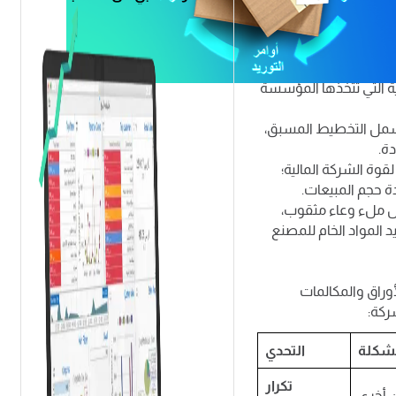
وفي السطور القادمة،
استراتيجية تضبط عمليات
اح المؤسسات؟
ية التي تتخذها المؤسسة
 تشمل التخطيط المسبق،
ة.
قوة الشركة المالية؛
ة حجم المبيعات.
ل ملء وعاء مثقوب،
 المواد الخام للمصنع
أوراق والمكالمات
ركة:
مشكلة
التحدي
تكرار
 أخرى