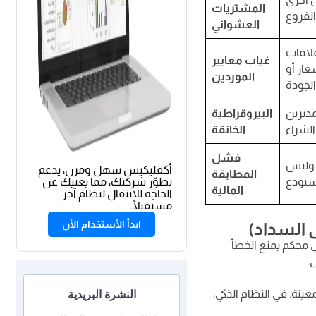
المشتريات
العشوائي
علاقات
غياب معايير
ار أو
الموردين
ديرين
البيروقراطية
الخانقة
فشل
د وليس
أكفليكيس سهل ومرن، يدعم
المطابقة
تطوّر شركتك، مما يغنيك عن
المالية
الحاجة للانتقال لنظام آخر
مستقبلًا.
ابدأ الأستخدام الأن
 إلى مسار رقمي محكم يمنع الخطأ
:
ينة. في النظام الذكي،
النشرة البريدية