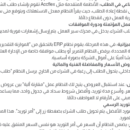
ناعي في الطلب:
الأنظمة المتقدمة مثل Accflex تقوم بإ
نقطة إعادة الطلب، حيث يقرأ النظام معدل الاستهلاك ويتوقع متى سي
 العمل دون انقطاع دائمًا.
 الشراء، يدخل في محرك سير العمل. يتم إرسال إشعارات فورية لمدير ا
يزانية:
في هذه المرحلة، يقوم نظام ERP بالتحقق من "الموا
ة المحددة، يرفض النظام التمرير أو يطلب موافقة خاصة من الإدارة العليا
ًا أمينًا على أموال الشركة بصورة أساسية.
:
عند استقبال العروض، يتيح لك النظام عمل "مقارنة آلية" بين عروض 
ر، وأسرع مدة توريد، وأفضل شروط سداد في جدول واحد، مما يساعد 
مبني على الأرقام لا العواطف دائمًا.
لمورد الأفضل، يتم تحويل طلب الشراء بضغطة زر إلى "أمر توريد". هذا الم
مورد.
:
يضمن النظام أن السعر في أمر التوريد هو نفس السعر المتفق عليه ف