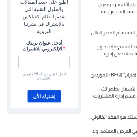
اطلع على جديد المقالات
نشاء طلب الشراء آليًا بمجرد وصول
والحلول التقنية التي
نفذ المخزون، مما
يقدمها نظام أكفيلكس
بالاشتراك في نشرتنا
البريدية
لقسم ثم للمدير المالي
أدخل عنوان بريدك
زنة التقديرية" للقسم؛ فإذا تجاوز
الإلكتروني للاشتراك.
، مما يجعل إدارة
أدخل عنوان بريدك الإلكتروني
بعد الاعتماد الداخلي، يتحول الطلب إلى رغبة في الشراء من الخارج. يرسل النظام "طلب اقتراح" (RFQ) للموردين
للاشتراك.
الأسعار. يظهر لك
قسم إدارة المشتريات
إشترك الأن
ستند هو العقد القانوني
ي العرض المعتمد، ولا