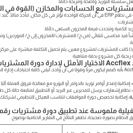
يجعل سلسلة التوريد واضحة ومربحة دائمًا.
شتريات مع الحسابات والمخازن (القوة في ال
تكمن العبقرية في نظام ERP في أن الحركة الواحدة تؤثر في كل مكان. لنأخذ مثال
شتريات:
يد الكمية وتتحدث قيمة المخزون السلعي دائمًا.
أ قيد محاسبي تلقائي (من ح/ المشتريات/المخزون إلى ح/ الموردين) 
.
ذا كانت المشتريات لمشروع معين، يتم تحميل التكلفة مباشرة على مركز 
 ربحية كل مشروع بدقة متناهية.
يات؟
يتميز نظام Accflex بأنه صُمم ليكون مرنًا وقويًا في آن واحد، ليلبي كافة احتياجات 
إمكانية إصدار أوامر توريد بالدولار أو اليورو مع معالجة فروق العملة آليًا
نظام إشعارات يرسل للمديرين عبر البريد أو التطبيق لمتابعة حالة كل 
ة:
إمكانية تخصيص دورة الموافقات لتناسب الهيكل التنظيمي لشركتك،
غيلية ملموسة عند تطبيق دورة مشتريات رقم
ق النظام بصورة صحيحة، تظهر النتائج في التقارير الختامية بوضوح: