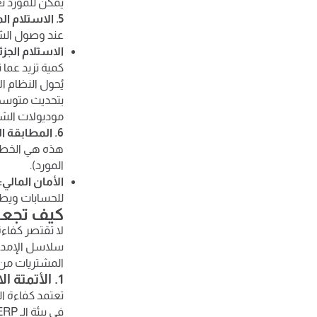
يمكن للمورد تغي
5. الاستلام المخزني والفحص الفني
عند وصول الشاحن
الاستلام الجزئ
كمية تزيد عما ت
يُحول النظام ا
بتحديث متوسط ا
موديولات الشر
6. المطابقة الثلاثية
هذه هي الخطوة 
المورد).
الأمان المالي:
للحسابات ويطل
كيف تجعل 
لا تقتصر كفاءة
المشتريات من 
1. الأتمتة الاستباقية ومنع نفاذ المخزون
تعتمد كفاءة الت
في بيئة الـ ERP، فيقوم النظام بمراقبة معدلات الاستهلاك لحظيًا.