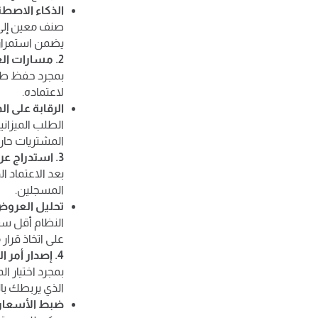
الذكاء الاصط
صنف معين إلى 
يضمن استمرارية
2. مسارات العمل المؤتمتة ودورة الموافقات
بمجرد حفظ طلب
لاعتماده.
الرقابة على الم
الطلب الميزاني
المشتريات حارس
3. استدراج عروض الأسعار والمفاضلة الفنية والمالية
المسجلين.
تحليل العروض
النظام أقل سع
على اتخاذ قرار 
4. إصدار أمر التوريد الرسمي
بمجرد اختيار ا
الذي يربطك بال
ضبط الأسعار