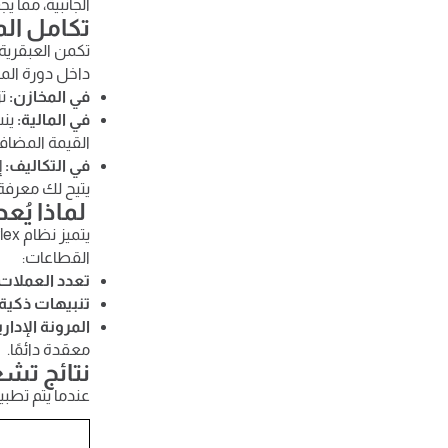
الجانبية، مما 
تكامل الم
داخل دورة الم
في المخازن:
تز
في المالية:
ينش
القيمة المضافة
في التكاليف:
إ
يتيح لك معرفة
لماذا يُعد Accflex الاختيار الأمثل لإدارة دورة المشتر
القطاعات:
تعدد العملات:
تنبيهات ذكية:
المرونة الإداري
معقدة دائمًا.
نتائج تش
عندما يتم تطبي