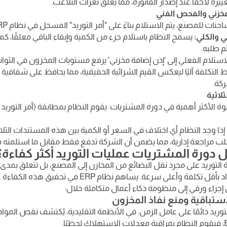
يره لاحقًا عند إصدار الفاتورة، مما يغلق ثغرات التلاعب.
ات للمصنع، يتم الاستلام بناءً على "أمر التوريد" المسجل في نظام ERP.
ي والكلي:
يسمح النظام باستلام جزء من الكمية وإبقاء الباقي معلقًا، كما 
م طلبه.
لاستلام الفعلي إلى 'إذن إضافة مخزني' يرفع مستويات المخزون في الثو
لتكلفة آليًا ليعكس القيم الشرائية الحقيقية، مما يحافظ على شفافية الب
كة.
الأكثر أهمية في دورة المشتريات. يقوم النظام بمطابقة (أمر التوريد +
إذا وجد النظام أي اختلاف في السعر أو الكمية بين هذه المستندات الثلاثة
ب مراجعة إدارية، مما يضمن أن الشركة تدفع فقط مقابل ما استلمته ف
دورة المشتريات عمليات التوريد أكثر كفاءة؟
 التوريد على مجرد نقل البضائع من المخازن إلى المصنع، بل تتعلق بمدى 
سلاسل الإمداد بأقل تكلفة وأعلى سرعة. يساهم نظام ERP في 
إجراء ورقي إلى منظومة ذكاء أعمال متكاملة خلال:
وريد دائمًا على عامل الزمن. في الأنظمة التقليدية، يُكتشف نقص المواد بع