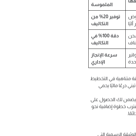
قها
الملموسة
روض
توفير 20% من
التكاليف
شحن
دقة 100% في
التكاليف
تير
سرعة الإنجاز
الإداري
ة متناهية في التخطيط
فات، بل تبني درعًا ماليًا يحمي
بر حلول رقمية مثل Accflex هو القرار الذي يضمن لك الحصول على
ترب خطوة إضافية نحو
مًا.
لوثيقة الرسمية التي