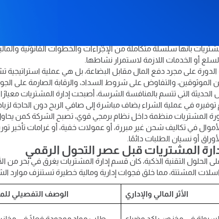
هنا يبرز نظام ERP كحل تقني يضمن تدفق البيانات بين الأقسام بسلاسة مطلقة. 
 يحول هذا النظام إدارة المشتريات من عملية إدارية مرهقة إلى أداة 
ظة إنشاء طلب الشراء حتى إغلاق حساب المورد دائمًا.
رة المشتريات ولماذا هي حجر الزاوية في نج
شتريات بأنها سلسلة متكاملة من الإجراءات والخطوات القانونية والمال
سلع أو الخدمات اللازمة لاستمرار نشاطها.
الدورة على مجرد دفع المال مقابل البضاعة، بل هي عملية استراتيجية
ين الموثوقين، والتفاوض على شروط السداد، والرقابة الصارمة على الجود
ل الحديثة التي تتسم بالمنافسة الشرسة، أصبحت إدارة المشتريات معيارًا ل
وفيره في عملية الشراء يضاف مباشرة إلى صافي الربح دون الحاجة لزياد
رة المشتريات منظمة داخل نظام برمجي قوي، تصبح الشركة كمن يحاو
وال في تكاليف شحن غير مبررة، أو عمولات خفية، أو غرامات تأخير توريد
وراق أو نسيان الطلبات دائمًا.
ارة المشتريات قبل عصر التحول الرقمي
لى الحلول التقنية الذكية، كان قسم إدارة المشتريات يغرق في بحر من ال
اسلات المشتتة، مما خلق فجوات إدارية ومالية خطيرة تستنزف موارد الش
الأثر المالي والإداري
الوصف التفصيلي لل
لسيولة في مخزون راكد وضياع
طلب مواد موجودة فعلًا في مخازن