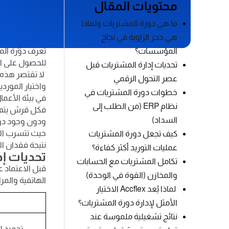
محتويات المقال
سنكشف لكِ كيف
ما هي دورة المشتريات ولماذا
التوريد، من لح
ما هي دو
هي حجر الزاوية في نجاح
المؤسسات؟
تُعرف دورة الم
للحصول على ال
تحديات إدارة المشتريات قبل
لا تقتصر هذه 
عصر التحول الرقمي
واختيار المورد
خطوات دورة المشتريات في
في بيئة الأعما
نظام ERP (من الطلب إلى
فكل قرش يتم ت
السداد)
ودون وجود دو
حيث تتسرب الأم
كيف تجعل دورة المشتريات
نتيجة فقدان الأ
عمليات التوريد أكثر كفاءة؟
تحديات إد
تكامل المشتريات مع الحسابات
قبل الاعتماد ع
والمخازن (القوة في الوحدة)
الهاتفية والمر
لماذا يُعد Accflex الاختيار
الأمثل لإدارة دورة المشتريات؟
نتائج تشغيلية ملموسة عند
تجميد ا