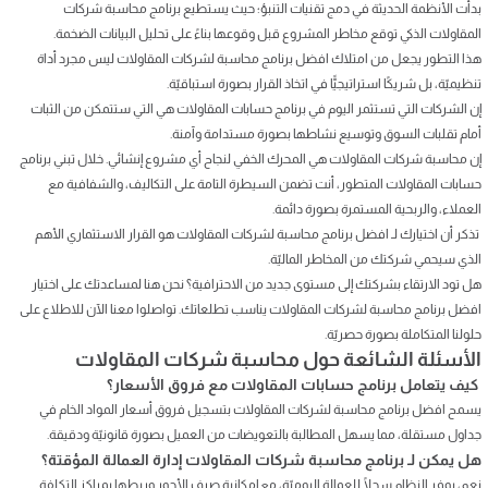
بدأت الأنظمة الحديثة في دمج تقنيات التنبؤ؛ حيث يستطيع برنامج محاسبة شركات
المقاولات الذكي توقع مخاطر المشروع قبل وقوعها بناءً على تحليل البيانات الضخمة.
هذا التطور يجعل من امتلاك افضل برنامج محاسبة لشركات المقاولات ليس مجرد أداة
تنظيميّة، بل شريكًا استراتيجيًّا في اتخاذ القرار بصورة استباقيّة.
إن الشركات التي تستثمر اليوم في برنامج حسابات المقاولات هي التي ستتمكن من الثبات
أمام تقلبات السوق وتوسيع نشاطها بصورة مستدامة وآمنة.
إن محاسبة شركات المقاولات هي المحرك الخفي لنجاح أي مشروع إنشائي. خلال تبني برنامج
حسابات المقاولات المتطور، أنت تضمن السيطرة التامة على التكاليف، والشفافية مع
العملاء، والربحية المستمرة بصورة دائمة.
تذكر أن اختيارك لـ افضل برنامج محاسبة لشركات المقاولات هو القرار الاستثماري الأهم
الذي سيحمي شركتك من المخاطر الماليّة.
هل تود الارتقاء بشركتك إلى مستوى جديد من الاحترافية؟ نحن هنا لمساعدتك على اختيار
افضل برنامج محاسبة لشركات المقاولات يناسب تطلعاتك. تواصلوا معنا الآن للاطلاع على
حلولنا المتكاملة بصورة حصريّة.
الأسئلة الشائعة حول محاسبة شركات المقاولات
كيف يتعامل برنامج حسابات المقاولات مع فروق الأسعار؟
يسمح افضل برنامج محاسبة لشركات المقاولات بتسجيل فروق أسعار المواد الخام في
جداول مستقلة، مما يسهل المطالبة بالتعويضات من العميل بصورة قانونيّة ودقيقة.
هل يمكن لـ برنامج محاسبة شركات المقاولات إدارة العمالة المؤقتة؟
نعم، يوفر النظام سجلًا للعمالة اليوميّة، مع إمكانية صرف الأجور وربطها بمراكز التكلفة