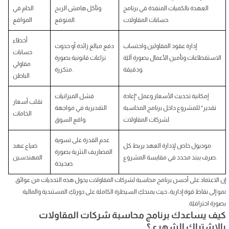
العهدة بالكميات المنفذة في برنامج
وتآكل هامش الربح
الخام في
حسابات المقاولات.
المتوقع.
المواقع
أخطاء
إدارة عقود المقاولين واحتساب
دفع مبالغ زائدة أو حدوث
حسابات
الاستقطاعات وتأمين الأعمال بصورة آليّة
نزاعات قانونية بصورة
مقاولي
ودقيقة.
متكررة.
الباطن
إمكانية تحديث الأسعار وعمل "إعادة
فشل الميزانيات
تقلب أسعار
تقدير" للمشروع داخل برنامج المحاسبة
التقديرية في مواجهة
الخامات
لشركات المقاولات.
واقع السوق.
عدم القدرة على تسوية
موديول خاص لإدارة العهد يربط كل
ضياع عهد
المصاريف النثرية بصورة
صرف ببند محدد في مقايسة المشروع.
المهندسين
صحيحة.
إن الاعتماد على أحسن برنامج محاسبة لشركات المقاولات يحول هذه التحديات من عوائق
نمو إلى نقاط قوة إدارية، حيث يمنحكِ السيطرة الكاملة على دورتكِ المستندية والمالية
بصورة احترافيّة.
كيف يساعدك برنامج محاسبة شركات المقاولات
بالاشتراك الشهري؟