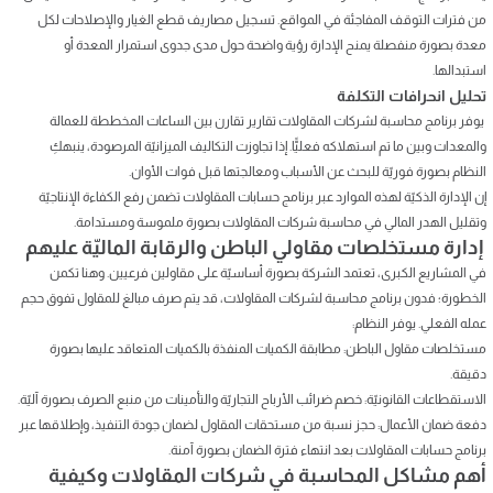
من فترات التوقف المفاجئة في المواقع. تسجيل مصاريف قطع الغيار والإصلاحات لكل
معدة بصورة منفصلة يمنح الإدارة رؤية واضحة حول مدى جدوى استمرار المعدة أو
استبدالها.
تحليل انحرافات التكلفة
يوفر برنامج محاسبة لشركات المقاولات تقارير تقارن بين الساعات المخططة للعمالة
والمعدات وبين ما تم استهلاكه فعليًّا. إذا تجاوزت التكاليف الميزانيّة المرصودة، ينبهكِ
النظام بصورة فوريّة للبحث عن الأسباب ومعالجتها قبل فوات الأوان.
إن الإدارة الذكيّة لهذه الموارد عبر برنامج حسابات المقاولات تضمن رفع الكفاءة الإنتاجيّة
وتقليل الهدر المالي في محاسبة شركات المقاولات بصورة ملموسة ومستدامة.
إدارة مستخلصات مقاولي الباطن والرقابة الماليّة عليهم
في المشاريع الكبرى، تعتمد الشركة بصورة أساسيّة على مقاولين فرعيين. وهنا تكمن
الخطورة؛ فدون برنامج محاسبة لشركات المقاولات، قد يتم صرف مبالغ للمقاول تفوق حجم
عمله الفعلي. يوفر النظام:
مستخلصات مقاول الباطن: مطابقة الكميات المنفذة بالكميات المتعاقد عليها بصورة
دقيقة.
الاستقطاعات القانونيّة: خصم ضرائب الأرباح التجاريّة والتأمينات من منبع الصرف بصورة آليّة.
دفعة ضمان الأعمال: حجز نسبة من مستحقات المقاول لضمان جودة التنفيذ، وإطلاقها عبر
برنامج حسابات المقاولات بعد انتهاء فترة الضمان بصورة آمنة.
أهم مشاكل المحاسبة في شركات المقاولات وكيفية