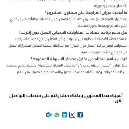
(المشاريع) بصورة فوريّة.
ما أهمية ميزان المراجعة على مستوى المشروع؟
يعد ميزان المراجعة لكل مشروع أداة رقابيّة تضمن توازن الحسابات والتأكد من أن جميع
القيود قد تم توجيهها بصورة صحيحة.
هل يدعم برنامج حسابات المقاولات السحابي العمل دون إنترنت؟
تعتمد معظم الأنظمة السحابيّة على الإنترنت، ولكن افضل برنامج محاسبة لشركات
المقاولات يوفر ميزات "العمل دون اتصال" مع المزامنة اللاحقة لضمان استمراريّة العمل
في المواقع النائية بصورة مستمرة.
كيف يساهم النظام في تقليل مخاطر السيولة المفقودة؟
خلال تقارير "الأعمار الزمنيّة للديون" و"التدفقات النقديّة المتوقعة"، يمنحكِ برنامج محاسبة
شركات المقاولات رؤية شاملة لمواعيد التحصيل والسداد بصورة تحميكِ من التعثر.
أعجبك هذا المحتوي, يمكنك مشاركته على منصات التواصل
الأن.