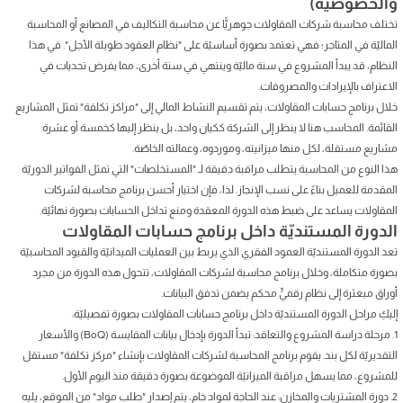
والخصوصيّة)
تختلف محاسبة شركات المقاولات جوهريًّا عن محاسبة التكاليف في المصانع أو المحاسبة
الماليّة في المتاجر؛ فهي تعتمد بصورة أساسيّة على "نظام العقود طويلة الأجل". في هذا
النظام، قد يبدأ المشروع في سنة ماليّة وينتهي في سنة أخرى، مما يفرض تحديات في
الاعتراف بالإيرادات والمصروفات.
خلال برنامج حسابات المقاولات، يتم تقسيم النشاط المالي إلى "مراكز تكلفة" تمثل المشاريع
القائمة. المحاسب هنا لا ينظر إلى الشركة ككيان واحد، بل ينظر إليها كخمسة أو عشرة
مشاريع مستقلة، لكل منها ميزانيته، وموردوه، وعمالته الخاصّة.
هذا النوع من المحاسبة يتطلب مراقبة دقيقة لـ "المستخلصات" التي تمثل الفواتير الدوريّة
المقدمة للعميل بناءً على نسب الإنجاز. لذا، فإن اختيار أحسن برنامج محاسبة لشركات
المقاولات يساعد على ضبط هذه الدورة المعقدة ومنع تداخل الحسابات بصورة نهائيّة.
الدورة المستنديّة داخل برنامج حسابات المقاولات
تعد الدورة المستنديّة العمود الفقري الذي يربط بين العمليات الميدانيّة والقيود المحاسبيّة
بصورة متكاملة، وخلال برنامج محاسبة لشركات المقاولات، تتحول هذه الدورة من مجرد
أوراق مبعثرة إلى نظام رقميٍّ محكم يضمن تدفق البيانات.
إليكِ مراحل الدورة المستنديّة داخل برنامج حسابات المقاولات بصورة تفصيليّة:
1. مرحلة دراسة المشروع والتعاقد: تبدأ الدورة بإدخال بيانات المقايسة (BoQ) والأسعار
التقديريّة لكل بند. يقوم برنامج المحاسبة لشركات المقاولات بإنشاء "مركز تكلفة" مستقل
للمشروع، مما يسهل مراقبة الميزانيّة الموضوعة بصورة دقيقة منذ اليوم الأول.
2. دورة المشتريات والمخازن: عند الحاجة لمواد خام، يتم إصدار "طلب مواد" من الموقع، يليه