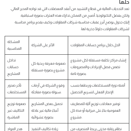
حلها
تعد التحديات المالية في قطاع التشييد من أعقد المعضلات التي قد تواجه المدير المالي،
ولكن بفضل التكنولوجيا، أصبح من الممكن تدارك هذه العثرات بصورة استباقية.
إليكِ جدول يوضح أبرز عقبات محاسبة شركات المقاولات وكيف يقدم برنامج محاسبة
لشركات المقاولات حلولًا جذرية لها:
المشكلة
الحل خلال برنامج حسابات المقاولات
الأثر على الشركة
المحاسبية
إنشاء مراكز تكلفة مستقلة لكل مشروع
تداخل
صعوبة معرفة ربحية كل
تضمن فصل الإيرادات والمصروفات
حسابات
مشروع بصورة مستقلة.
بصورة تامة.
المشاريع
أتمتة دورة المستخلصات وربطها بنسب
وقوع الشركة في أزمات
تأخر صدور
الإنجاز الفعلي لتسريع التحصيل.
سيولة بصورة مفاجئة.
المستخلصات
توفير معادلات توزيع آليّة للمصاريف
تحميل بعض المشاريع
صعوبة توزيع
العمومية بناءً على ميزانية أو مدة كل
أعباءً مالية غير عادلة
التكاليف غير
مشروع.
بصورة عشوائية.
المباشرة
نظام رقابة مخزني يربط المنصرف من
زيادة تكاليف التنفيذ
هدر المواد