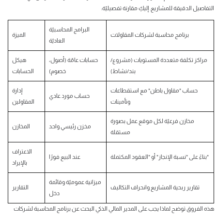
التفاصيل الدقيقة للمشاريع. إليكِ مقارنة تفصيليّة:
البرامج المحاسبيّة
برنامج محاسبة لشركات المقاولات
الميزة
العاديّة
مراكز تكلفة متعددة المستويات (مشروع/
حسابات عامّة (أصول،
هيكل
بند/نشاط)
خصوم)
الحسابات
حساب "مقاول باطن" مع استقطاعات
إدارة
حساب مورد عادي
وتأمينات
المقاولين
مخازن فرعيّة لكل موقع عمل بصورة
مخزن رئيسي واحد
المخازن
مستقلة
الاعتراف
بناءً على "نسبة الإنجاز" أو "العقود المكتملة"
عند البيع فورًا
بالإيراد
ميزانية عموميّة وقائمة
تقارير ربحية المشاريع وانحراف التكاليف
التقارير
دخل
هذه الفروق توضح لماذا يجب على المدير المالي الذكي البحث عن برنامج المحاسبة لشركات