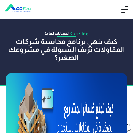
مقالات
الحسابات العامة
️كيف ينهي برنامج محاسبة شركات
المقاولات نزيف السيولة في مشروعك
الصغير؟
تم النشر بواسطة فريق أكفليكس
25 يناير 2026
تعد صناعة التشييد من أعقد القطاعات نظرًا لتداخل العوامل البشرية واللوجستية، وهنا