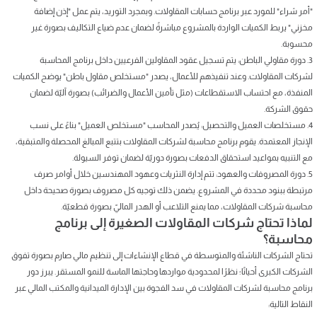
"أمر شراء" للمورد عبر برنامج حسابات المقاولات. وبمجرد التوريد، يتم عمل "إذن إضافة
مخزني" يربط الكميات الواردة بالمشروع مباشرةً لضمان عدم ضياع التكاليف بصورة غير
محسوبة.
3. دورة مقاولي الباطن: يتم تسجيل عقود المقاولين الفرعيين داخل برنامج المحاسبة
لشركات المقاولات. وعند تنفيذهم للأعمال، يصدر "مستخلص مقاول باطن" يوضح الكميات
المنفذة، مع احتساب الاستقطاعات (مثل تأمين الأعمال والضرائب) بصورة آليّة لضمان
حقوق الشركة.
4. مستخلصات العميل والتحصيل: يُصدر المحاسب "مستخلص العميل" بناءً على نسب
الإنجاز المعتمدة. يقوم برنامج محاسبة لشركات المقاولات بتتبع المبالغ المحصلة والمتبقية،
مع التنبيه بمواعيد استحقاق الدفعات بصورة دوريّة لضمان توفر السيولة.
5. دورة المصروفات والعهود: تتم إدارة النثريات وعهود المهندسين خلال أوامر صرف
مرتبطة ببنود محددة في المشروع. يضمن ذلك توجيه كل مصروف بصورة صحيحة داخل
محاسبة شركات المقاولات، مما يمنع التلاعب أو الهدر الماليّ بصورة قطعيّة.
لماذا تحتاج شركات المقاولات الصغيرة إلى برنامج
محاسبة؟
تحتاج الشركات الناشئة والمتوسطة في قطاع الإنشاءات إلى تنظيم مالي صارم بصورة تفوق
الشركات الكبرى أحيانًا؛ نظرًا لمحدودية مواردها وحاجتها الماسة للنمو المستقر. يبرز دور
برنامج محاسبة لشركات المقاولات في سد الفجوة بين الإدارة الميدانية والمكتب المالي عبر
النقاط التالية: