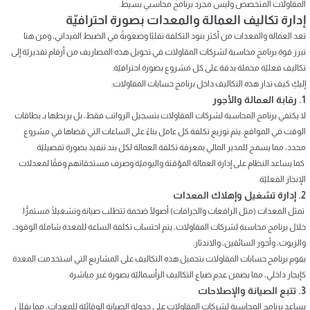
المقاولات المتخصص وليس مجرد برنامج محاسبي بسيط.
إدارة تكاليف العمالة والمعدات بصورة احترافيّة
تعد العمالة والمعدات من أكثر بنود التكلفة تقلبًا وصعوبةً في الضبط الميداني، ومن هنا
تبرز قوة برنامج محاسبة لشركات المقاولات في تحويل هذه المصاريف من أرقام تقديريّة إلى
تكاليف فعليّة محملة بدقة على كل مشروع بصورة احترافيّة.
إليكِ كيف تدار هذه التكاليف داخل برنامج حسابات المقاولات:
1. رقابة العمالة والأجور
لا يكتفي برنامج المحاسبة لشركات المقاولات بتسجيل الرواتب فقط، بل يربطها بـ بطاقات
الوقت في المواقع. يتم توزيع تكلفة كل عامل بناءً على الساعات التي قضاها في مشروع
محدد، مما يسمح للمدير المالي بمعرفة تكلفة العمالة لكل بند تنفيذ بصورة تفصيليّة.
كما يساعد النظام على إدارة العمالة المؤقتة واليوميّة وصرف مستحقاتهم وفقًا لمعدلات
الإنجاز الفعليّة.
2. إدارة تشغيل وإهلاك المعدات
تمثل المعدات (مثل الرافعات والجرافات) أصولًا ضخمة تتطلب صيانة وتشغيلًا مستمرًّا.
خلال برنامج محاسبة لشركات المقاولات، يتم احتساب تكلفة الساعة للمعدة شاملة الوقود،
والزيوت، وأجور السائقين، والاندثار.
يقوم برنامج حسابات المقاولات بتحميل هذه التكاليف على المشاريع التي استخدمت المعدة
كإيجار داخلي، مما يضمن عدم ضياع التكاليف الرأسماليّة بصورة غير مباشرة.
3. تتبع الصيانة والإصلاحات
يساعد برنامج المحاسبة لشركات المقاولات على جدولة الصيانة الوقائيّة للمعدات، مما يقلل