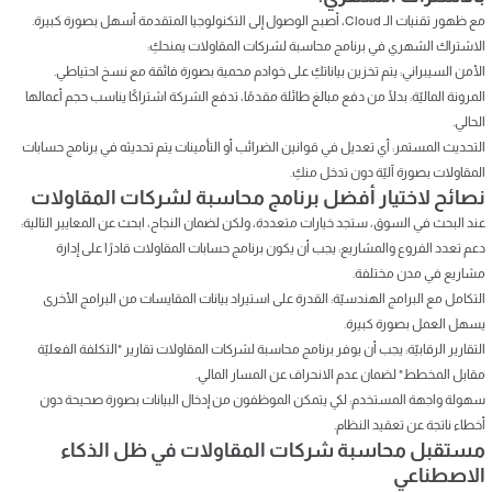
مع ظهور تقنيات الـ Cloud، أصبح الوصول إلى التكنولوجيا المتقدمة أسهل بصورة كبيرة.
الاشتراك الشهري في برنامج محاسبة لشركات المقاولات يمنحكِ:
الأمن السيبراني: يتم تخزين بياناتكِ على خوادم محمية بصورة فائقة مع نسخ احتياطي.
المرونة الماليّة: بدلًا من دفع مبالغ طائلة مقدمًا، تدفع الشركة اشتراكًا يناسب حجم أعمالها
الحالي.
التحديث المستمر: أي تعديل في قوانين الضرائب أو التأمينات يتم تحديثه في برنامج حسابات
المقاولات بصورة آليّة دون تدخل منكِ.
نصائح لاختيار أفضل برنامج محاسبة لشركات المقاولات
عند البحث في السوق، ستجد خيارات متعددة، ولكن لضمان النجاح، ابحث عن المعايير التالية:
دعم تعدد الفروع والمشاريع: يجب أن يكون برنامج حسابات المقاولات قادرًا على إدارة
مشاريع في مدن مختلفة.
التكامل مع البرامج الهندسيّة: القدرة على استيراد بيانات المقايسات من البرامج الأخرى
يسهل العمل بصورة كبيرة.
التقارير الرقابيّة: يجب أن يوفر برنامج محاسبة لشركات المقاولات تقارير "التكلفة الفعليّة
مقابل المخطط" لضمان عدم الانحراف عن المسار المالي.
سهولة واجهة المستخدم: لكي يتمكن الموظفون من إدخال البيانات بصورة صحيحة دون
أخطاء ناتجة عن تعقيد النظام.
مستقبل محاسبة شركات المقاولات في ظل الذكاء
الاصطناعي