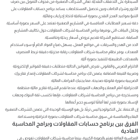
السيطرة على التدفقات النقديّة: تعاني الشركات الصغيرة من فجوات التمويل بين صرف
الأجور وشراء الخامات وبين تحصيل المستخلصات. يساعد برنامج حسابات المقاولات على
التنبؤ بمواعيد العجز النقدي بصورة استباقيّة لاتخاذ إجراءات وقائيّة.
دقة تسعير العطاءات: المنافسة في المشاريع الصغيرة تعتمد على السعر بصورة أساسيّة.
وخلال البيانات التي يوفرها برنامج المحاسبة لشركات المقاولات حول تكاليف المشاريع
السابقة، تستطيع الشركة تقديم عروض أسعار ربحيّة وتنافسيّة.
الحد من الهدر والسرقات: في مواقع العمل، يسهل ضياع المواد الخام أو سوء استخدام
المعدات. يوفر نظام محاسبة شركات المقاولات رقابة مخزنيّة دقيقة تربط المنصرف
بالمعدلات الطبيعيّة للتنفيذ بصورة آليّة.
الالتزام الضريبي والقانوني: تفرض القوانين الحاليّة متطلبات دقيقة للفواتير الإلكترونيّة
وضريبة القيمة المضافة. يضمن لكِ برنامج محاسبة لشركات المقاولات إصدار تقاريركِ
الضريبية بصورة قانونيّة صحيحة، مما يجنبكِ الغرامات الماليّة.
الاحترافيّة أمام العملاء والجهات التمويليّة: عندما تقدم الشركة تقارير ماليّة منتظمة
ومستخرجة من برنامج المحاسبة لشركات المقاولات، فإنها تكتسب ثقة البنوك وجهات
الإسناد بصورة تفتح لها آفاقًا لتوسيع حجم أعمالها.
إن الاعتماد على التكنولوجيا ليس ترفًا، بل هو الوسيلة الوحيدة التي تضمن للشركات الصغيرة
البقاء والمنافسة في سوق محاسبة شركات المقاولات بصورة احترافيّة ومستدامة.
الفرق بين برنامج حسابات المقاولات وبرامج المحاسبة
العادية
المحاسبة العامّة تهتم بالصورة الكبيرة، بينما محاسبة شركات المقاولات تغوص في