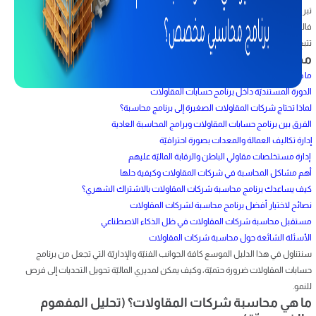
تبرز محاسبة شركات المقاولات كحجر زاوية يحمي المنظومة من التكاليف غير المحسوبة.
فالنجاح يتطلب نظامًا ماليًّا محكمًا يقوده أفضل برنامج محاسبة لشركات المقاولات لضمان
تتبع كل حركة ماليّة في المواقع بصورة دقيقة.
محتويات المقال
ما هي محاسبة شركات المقاولات؟ (تحليل المفهوم والخصوصيّة)
الدورة المستنديّة داخل برنامج حسابات المقاولات
لماذا تحتاج شركات المقاولات الصغيرة إلى برنامج محاسبة؟
الفرق بين برنامج حسابات المقاولات وبرامج المحاسبة العادية
إدارة تكاليف العمالة والمعدات بصورة احترافيّة
إدارة مستخلصات مقاولي الباطن والرقابة الماليّة عليهم
أهم مشاكل المحاسبة في شركات المقاولات وكيفية حلها
كيف يساعدك برنامج محاسبة شركات المقاولات بالاشتراك الشهري؟
نصائح لاختيار أفضل برنامج محاسبة لشركات المقاولات
مستقبل محاسبة شركات المقاولات في ظل الذكاء الاصطناعي
الأسئلة الشائعة حول محاسبة شركات المقاولات
سنتناول في هذا الدليل الموسع كافة الجوانب الفنيّة والإداريّة التي تجعل من برنامج
حسابات المقاولات ضرورة حتميّة، وكيف يمكن لمديري الماليّة تحويل التحديات إلى فرص
للنمو.
ما هي محاسبة شركات المقاولات؟ (تحليل المفهوم