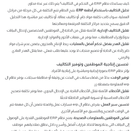
كيف يساعدك نظام ERP في التحكم في التكاليف؟ يتم ذلك عبر عدة محاور:
تحليل التكاليف باستخدام أنظمة ERP:
يتيح النظام تتبع التكلفة في كل مرحلة من مراحل
العملية، سواء كانت تكلفة مواد خام، أو تكاليف عمالة، أو تكاليف غير مباشرة. هذا التحليل
الدقيق يسمح بتحديد مراكز التكلفة المرتفعة ومعالجتها.
تقليل التكاليف الإدارية:
الأتمتة تقلل من الحاجة إلى الموظفين المخصصين لإدخال البيانات
يدويًا وإجراء المطابقات، مما يوفر في نفقات الأجور والموارد الإدارية.
تقليل الهدر بفضل تحكم أفضل بالعمليات:
ربط الإنتاج بالمخزون يضمن عدم شراء مواد
خام زائدة عن الحاجة أو تصنيع منتجات لا يوجد عليها طلب فعلي، مما يقلل الهدر المادي
والزمني.
تحسين إنتاجية الموظفين وتوفير التكاليف
يؤثر نظام ERP بصورة إيجابية ومباشرة على إنتاجية الأفراد:
توفير الوقت:
بدلًا من قضاء ساعات في البحث عن وثيقة أو مطابقة سجلات، يوفر نظام ال
erp المعلومة بضغطة زر.
تقليل الأخطاء:
الأتمتة تقلل الأخطاء الناتجة عن الإدخال اليدوي، مما يوفر تكلفة تصحيح
الأخطاء المحاسبية أو تسوية الفواتير الخاطئة لاحقًا.
تحسين سير العمل:
يفرض نظام ال erp مسارات عمل واضحة تضمن أن كل مهمة تتم
في الوقت الصحيح وبالتنسيق مع الأقسام الأخرى.
تمكين الموظفين بالمعلومات الصحيحة:
يمنح نظام ERP الموظفين القدرة على الوصول
إلى البيانات التي يحتاجونها لاتخاذ قرارات أفضل وأسرع داخل نطاق صلاحياتهم. موظف