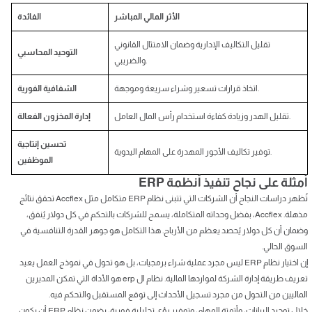
الأثر المالي المباشر
الفائدة
تقليل التكاليف الإدارية وضمان الامتثال القانوني
التوحيد المحاسبي
والضريبي.
اتخاذ قرارات تسعير وشراء سريعة وموجهة.
الشفافية الفورية
تقليل الهدر وزيادة كفاءة استخدام رأس المال العامل.
إدارة المخزون الفعالة
تحسين إنتاجية
توفير تكاليف الأجور المهدرة على المهام اليدوية.
الموظفين
أمثلة على نجاح تنفيذ أنظمة ERP
تُظهر دراسات النجاح أن الشركات التي تتبنى نظام ERP متكامل مثل Accflex تحقق نتائج
مذهلة. Accflex، بفضل وحداته المتكاملة، يسمح للشركات بالتحكم في كل دولار يُنفق،
وضمان أن كل دولار يُحصد يعظم من الأرباح. هذا التكامل هو جوهر القدرة التنافسية في
السوق الحالي.
إن اختيار نظام ERP ليس مجرد عملية شراء برمجيات، بل هو تحول في نموذج العمل يعيد
تعريف طريقة إدارة الشركة لمواردها المالية. نظام ال erp هو الأداة التي تمكن المديرين
الماليين من التحول من مجرد تسجيل الأحداث إلى توقع المستقبل والتحكم فيه.
خلال توحيد البيانات، وأتمتة المهام، وتوفير رؤى تحليلية فورية، يضمن نظام ERP أن يكون