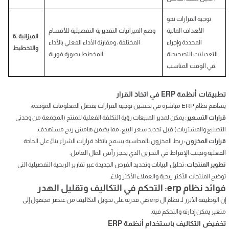
توجيه القرارات نحو
الأهداف المالية
وضع الميزانيات التقديرية التفصيلية للأقسام
6. الميزانية
المحددة وإجراء
المختلفة، ومقارنة الأداء الفعلي بالأداء
والتخطيط
التعديلات التصحيحية
المخطط بصورة فورية.
في الوقت المناسب.
تطبيقات أنظمة ERP في اتخاذ القرار
يساهم نظام ERP مباشرة في تحسين توجيه القرارات بفضل المعلومات الموحدة:
قرارات التسعير:
يمكن لمدير المبيعات رؤية التكلفة الفعلية للمنتج (المجمعة من وحدتي
التصنيع والمشتريات) قبل تحديد سعر البيع، مما يضمن هامش ربح مستهدف.
قرارات المخزون:
ربط المخزون بالمحاسبة يسمح باتخاذ قرارات الشراء بناءً على الحاجة
الفعلية وتجنب الإفراط في التخزين الذي يحجز رأس المال العامل.
تطوير المنتجات:
تحليل البيانات وتحديد الفرص الجديدة عبر تقارير الربحية التفصيلية التي
توضح المنتجات الأكثر ربحية والعملاء الأكثر ولاءً.
فوائد نظام erp: التحكم في التكاليف وتقليل الهدر
إن الوظيفة الأبرز لـ نظام ال erp هي قدرته على تحويل التكاليف من عنصر مجهول إلى
متغير يمكن إدارته والتحكم فيه.
تخفيض التكاليف باستخدام أنظمة ERP