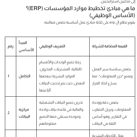
إلى محليين استراتيجيين.
ما هي مبادئ تخطيط موارد المؤسسات (ERP)؟
(الأساس الوظيفي)
يقوم نظام ال erp على ثلاثة مبادئ عمل أساسية تضمن فعاليته:
المبدأ
القيمة المضافة للشركة
التعريف الوظيفي
رقم
الأساسي
ربط جميع الوحدات والأقسام
يضمن سلاسة سير العمل
(المالية، المشتريات، المخزون،
ويمنع "جزر المعلومات"، مما
الموارد البشرية) ببعضها
التكامل
1
يسرّع اتخاذ القرار.
البعض، حيث يتم تحديث البيانات
آليًا بينها.
يضمن دقة ووحدة
تخزين جميع البيانات التشغيلية
المعلومات، ويزيل التضارب
والمالية في قاعدة بيانات واحدة
مركزية
2
في التقارير، وهو أساس
وموحدة يستقي منها الجميع
البيانات
الثقة في البيانات.
معلوماتهم.
يقلل الأخطاء البشرية