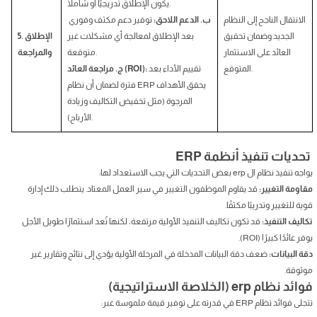
يكون الإطلاق تدريجيًا أو شاملًا.
الانتقال الناجح إلى النظام
ب. الدعم اللاحق:
توفير دعم مكثف وفوري
الجديد وضمان تحقيق
بعد الإطلاق لمعالجة أي مشكلات غير
5. الإطلاق
العائد على الاستثمار
متوقعة.
والمراجعة
المتوقع.
تقييم الأداء بعد
ج. مراجعة العائد (ROI):
فترة لضمان أن نظام ERP يحقق الأهداف
المرجوة (مثل تخفيض التكاليف وزيادة
الأرباح).
تحديات تنفيذ أنظمة ERP
يواجه تنفيذ نظام ال erp بعض التحديات التي يجب الاستعداد لها:
مقاومة التغيير:
قد يقاوم الموظفون التغيير في سير العمل المعتاد. يتطلب ذلك إدارة
قوية للتغيير وتدريبًا مكثفًا.
تكاليف التنفيذ:
قد تكون تكاليف التنفيذ الأولية مرتفعة، لكنها تُعد استثمارًا طويل الأجل
يوفر عائدًا كبيرًا (ROI).
دقة البيانات:
ضعف دقة البيانات المدخلة في المرحلة الأولية يؤدي إلى نتائج وتقارير غير
موثوقة.
فوائد نظام erp (الخلاصة الاستراتيجية)
تتجلى فوائد نظام ERP في قدرته على توفير قيمة ملموسة عبر: