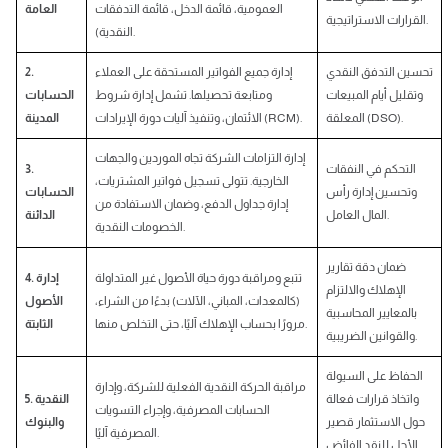
العمومية، قائمة الدخل، قائمة التدفقات
العامة
القرارات الاستراتيجية.
النقدية).
تحسين التدفق النقدي
إدارة جميع الفواتير المستحقة على العملاء
2.
وتقليل أيام المبيعات
ومتابعة تحصيلها. تشمل إدارة شروط
الحسابات
المعلقة (DSO).
الائتمان، وتنفيذ آليات دورة الإيرادات (RCM).
المدينة
إدارة التزامات الشركة تجاه الموردين والجهات
التحكم في النفقات
3.
الخارجية. تتولى تسجيل فواتير المشتريات،
وتحسين إدارة رأس
الحسابات
إدارة جداول الدفع، وضمان الاستفادة من
المال العامل.
الدائنة
الخصومات النقدية.
ضمان دقة تقارير
تتبع ومراقبة دورة حياة الأصول غير المتداولة
4. إدارة
الإهلاك والالتزام
(كالمعدات، المباني، الآلات) بدءًا من الشراء،
الأصول
بالمعايير المحاسبية
مرورًا بحساب الإهلاك آليًا، حتى التخلص منها.
الثابتة
والقوانين الضريبية.
الحفاظ على السيولة
مراقبة الحركة النقدية الفعلية للشركة، وإدارة
واتخاذ قرارات فعالة
5. النقدية
الحسابات المصرفية، وإجراء التسويات
حول الاستثمار قصير
والبنوك
المصرفية آليًا.
الأجل للنقد الفائض.