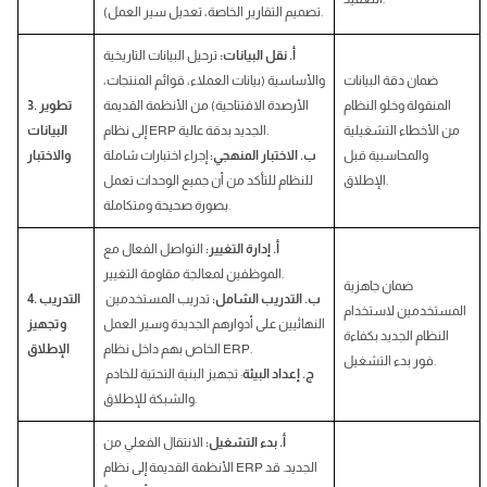
تصميم التقارير الخاصة، تعديل سير العمل).
أ. نقل البيانات:
ترحيل البيانات التاريخية
ضمان دقة البيانات
والأساسية (بيانات العملاء، قوائم المنتجات،
المنقولة وخلو النظام
الأرصدة الافتتاحية) من الأنظمة القديمة
3. تطوير
من الأخطاء التشغيلية
إلى نظام ERP الجديد بدقة عالية.
البيانات
والمحاسبية قبل
ب. الاختبار المنهجي:
إجراء اختبارات شاملة
والاختبار
الإطلاق.
للنظام للتأكد من أن جميع الوحدات تعمل
بصورة صحيحة ومتكاملة.
أ. إدارة التغيير:
التواصل الفعال مع
الموظفين لمعالجة مقاومة التغيير.
ضمان جاهزية
ب. التدريب الشامل:
تدريب المستخدمين
4. التدريب
المستخدمين لاستخدام
النهائيين على أدوارهم الجديدة وسير العمل
وتجهيز
النظام الجديد بكفاءة
الخاص بهم داخل نظام ERP.
الإطلاق
فور بدء التشغيل.
ج. إعداد البيئة
: تجهيز البنية التحتية للخادم
والشبكة للإطلاق.
أ. بدء التشغيل:
الانتقال الفعلي من
الأنظمة القديمة إلى نظام ERP الجديد. قد