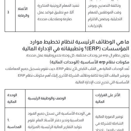
وتكلفة التصحيح، ويوفر
تنفيذ المهام الروتينية المتكررة
الأتمتة
وقت الموظفين للمهام
آليًا، مع تطبيق قواعد عمل
3
والرقابة
التحليلية، ويضمن الالتزام
صارمة وصلاحيات محددة.
بالإجراءات.
ما هي الوظائف الرئيسية لنظام تخطيط موارد
المؤسسات (ERP)؟ وتطبيقاته في الإدارة المالية
يتكون نظام ال erp من وحدات مختلفة، كل وحدة تخدم وظيفة عمل محددة.
مكونات نظام erp الأساسية (الوحدات المالية)
تُعد الوحدات المالية هي القلب النابض لأي نظام ERP، حيث تقوم بتسجيل جميع المعاملات
وتوفير البيانات اللازمة لكافة وظائف الشركة الأخرى. إليك أهم مكونات نظام ERP
الأساسية التي تندرج تحت الإدارة المالية:
الأثر على القرارات
الوحدة
الوصف والوظيفة الرئيسية
المالية
المالية
هي الوحدة الأساسية التي تسجل جميع القيود
توفير الصورة المالية
المحاسبية وتدير دفتر الأستاذ العام. تقوم
1.
الشاملة للشركة في
بتوليد التقارير المالية الرئيسية (الميزانية
المحاسبة
الوقت الفعلي لاتخاذ