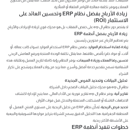
المبيعات، مثلاً، يمكنه التأكد من توافر المخزون قبل تأكيد الطلب، مما يقلل من شكاوى
العملاء ويوفر تكلفة معالجة الأوامر الملغاة أو المتأخرة.
زيادة الأرباح بفضل نظام ERP وتحسين العائد على
الاستثمار (ROI)
لا يقتصر دور نظام ال erp على خفض النفقات؛ بل هو محرك قوي لزيادة الإيرادات والأرباح.
زيادة الأرباح بفضل أنظمة ERP
يتم تعظيم الأرباح عبر محورين رئيسيين:
زيادة كفاءة استخدام الموارد:
يضمن نظام ERP استخدام الموارد (سواء كانت عمالة، أو
آلات، أو مواد خام) بأقصى طاقتها، مما يقلل تكلفة الوحدة المنتجة ويرفع الهامش الربحي.
تحسين رضا العملاء وزيادة المبيعات:
يوفر النظام رؤية كاملة لتاريخ العميل وطلباته. هذه
الشفافية تسمح بتقديم خدمة أفضل وأسرع، مما يزيد من ولاء العملاء ويشجع على تكرار
الشراء.
تحليل البيانات وتحديد الفرص الجديدة
نظام ال erp هو محرك تحليل البيانات الضخم داخل الشركة.
تقارير آنية
: يوفر نظام ال erp تقارير فورية عن الأداء المالي، مما يتيح للإدارة اكتشاف
الاتجاهات الناشئة أو المشكلات المحتملة والتدخل قبل فوات الأوان.
تحديد فرص الربحية:
يُمكِّن نظام ERP من تحليل الربحية على مستوى المنتج، العميل، أو
المنطقة الجغرافية. هذا التحليل الدقيق يسمح للشركة بتركيز مواردها التسويقية والبيعية
على الأنشطة الأكثر ربحية.
خطوات تنفيذ أنظمة ERP