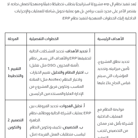
يُعد تنفيذ نظام ال erp مشروعًا استراتيجيًا يتطلب تخطيطًا دقيقًا ومنهجيًا لضمان نجاحه. لا
يقتصر الأمر على مجرد تثبيت برنامج، بل هو عملية تحويل شاملة للعمليات والإجراءات
الداخلية. إليك الخطوات المنهجية لتنفيذ نظام ERP:
الأهداف الرئيسية
الخطوات التفصيلية
المرحلة
أ. تحديد الأهداف:
تحديد المشكلات الحالية
والأهداف التي يسعى نظام ERP لتحقيقها
تحديد نطاق المشروع،
(مثل: تقليل DSO، أتمتة المخزون).
تأمين ميزانيته، وتحديد
1. التقييم
ب.
اختيار النظام والتحليل
: تقييم الخيارات
المؤشرات التي سيتم
والتخطيط
المتاحة (مثل Accflex) واختيار النظام
قياس النجاح بناءً عليها.
المناسب، وتكوين فريق المشروع من
الإدارة العليا والمستخدمين الرئيسين.
أ. تحليل الفجوات:
تحديد الفروقات بين
مواءمة النظام مع
عمليات الشركة الحالية ووظائف نظام ERP
العمليات الداخلية
الجاهزة.
2. التصميم
للشركة بأقل قدر ممكن
ب. التخصيص:
تكييف وتكوين النظام
والتكوين
من التخصيص لتجنب
ليناسب متطلبات العمل الفريدة (مثل:
التعقيد.