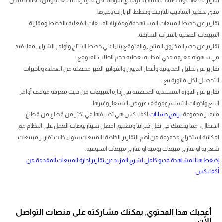
تقارير مبيعات وتحصيلات المناديب ومدي نموها خلال فترة زمنية معينة ومن خلالها نقيس
مدي تحقيق المناديب للتارجت وخطط الزيارات وغيرها.
تقارير عن خطط المبيعات المستهدفة ومقارنة المبيعات الفعلية بالخطط ومقارنة
المبيعات الفعلية بالفترات السابقة.
تقارير عن حجم المخزون المتاح , والمتوقع بناءا علي خطط الانتاج وأوامر الشراء , مما يفيد
في سهولة معرفة مدي امكانية تغطية حجم الطلب المتوقع.
تقارير عن تحليل المديونية وأعمار الديون والفواتير الغير محصلة من العملاء وتاخيرات
التحصيل لكل فاتورة بيع .
تقارير عن الدورة المستندية المخصفة في إدارة المبيعات من حيث معرفة موقف أوامر
البيع واذونات التسليم وموقف عروض الاسعار وغيرها.
مايميز مجموعة
برامج حسابات
أكفليكس هي تطبيقها في اكثر من قطاع من قطاع
الاعمال، مما يدعمك في نقل خبراتنا وتطبيق افضل سيناريوهات العمل علي النظام مع
امكانية استخراج مجموعة من أهم التقارير الخاصة بالمبيعات سواء كانت تقارير مببيعات
شهرية او تقارير مبيعات يومية او تقارير مبيعات اسبوعية.
إضغط هنا لمشاهدة فديو كامل لشرح المزيد عن تقارير إدارة المبيعات المقدمة من
أكفليكس.
أعجبك هذا المحتوي, يمكنك مشاركته على منصات التواصل
الأن.