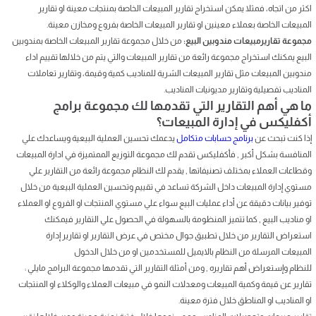
اكثر من اتجاه، فمثلا يمكن استخراج تقارير المبيعات الخاصة بمنتجات معينة او تقارير
المبيعات الخاصة بعملاء معينين او تقارير المبيعات الخاصة بفروع ومخازن معينة.
مجموعة تقاريرمبيعات مندوبين البيع:
من خلال مجموعة تقارير المبيعات الخاصة بمندوبين
البيع يمكنك استخراج مجموعة رائعة من تقارير المبيعات والتي يتم من خلالها تقييم اداء
مندوبين المبيعات مثل تقارير المبيعات الشرية للمناديب كمية وقيمة، وتقارير تعاملات
المناديب تفصيلية وتقارير مديونيات المناديب.
ما هي أهم التقارير التي تقدمها لك مجموعة برامج
أكفليكس في إدارة المبيعات؟
إذا كنت تبحث عن
برنامج حسابات متكامل
يدعمك تحسين العملية البيعية ويساعدك علي
المنافسة بشكل أكبر , فأكفليكس تقدم لك مجموعة التوزيع الممتميزة في ادارة المبيعات
وقطاعات العملاء بمختلف تصنيفاتها , يقدم لك النظام مجموعة رائعة من التقارير علي
مستوي إدارة المبيعات داخل الشركة تساعد في تقييم وتحسين العملية البيعية من خلال
توفير بيانات دقيقة عن أداء عمليات البيع سواء علي مستوي المنتجات او الفروع او العملاء
او مناديب البيع , كما تتميز المنظومة بالسهولة في الحصول علي التقارير فيمكنك
استعراض التقارير من خلال تطبيق جوال مختص في عرض التقارير او تقارير إدارة
المبيعات المرسلة من النظام بالايميل للمستخدمين او من خلال الدخول
للنظام وإستعراض أهم تقاريره , ومن أمثلة التقارير التي تقدمها مجموعة البرامج مايلي :
تقارير عن قيمة وكمية المبيعات ومعدلات النمو في مبيعات العملاء والوكلاء او المنتجات
او المناديب او المناطق خلال فترة معينة.