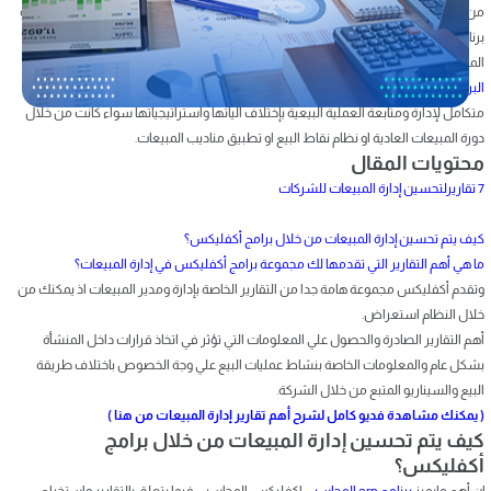
من أهم العوامل المؤثرة في نجاح أو فشل تطبيق اي
نظام تخطيط موراد المؤسسات
وهو
برنامج erp المحاسبي هي قدرة نظام المعلومات علي توفير معلومات دقيقة وفي الوقت
المناسب للمستخدمين داخل الشركة، وتعد إدارة المبيعات جزأ هام وأساسي من منظومة
البرامج المحاسبية
المتكاملة لإدارة الشركات المقدمة من أكفليكس والتي تقدم نظام
متكامل لإدارة ومتابعة العملية البيعية بإختلاف الياتها واستراتيجياتها سواء كانت من خلال
دورة المبيعات العادية او نظام نقاط البيع او تطبيق مناديب المبيعات.
محتويات المقال
7 تقاريرلتحسين إدارة المبيعات للشركات
كيف يتم تحسين إدارة المبيعات من خلال برامج أكفليكس؟
ما هي أهم التقارير التي تقدمها لك مجموعة برامج أكفليكس في إدارة المبيعات؟
وتقدم أكفليكس مجموعة هامة جدا من التقارير الخاصة بإدارة ومدير المبيعات اذ يمكنك من
خلال النظام استعراض.
أهم التقارير الصادرة والحصول علي المعلومات التي تؤثر في اتخاذ قرارات داخل المنشأة
بشكل عام والمعلومات الخاصة بنشاط عمليات البيع علي وجة الخصوص باختلاف طريقة
البيع والسيناريو المتبع من خلال الشركة.
( يمكنك مشاهدة فديو كامل لشرح أهم تقارير إدارة المبيعات من هنا )
كيف يتم تحسين إدارة المبيعات من خلال برامج
أكفليكس؟
إن أهم مايميز
برنامج erp المحاسبي
اكفليكس المحاسبي فيما يتعلق بالتقارير واستخراج