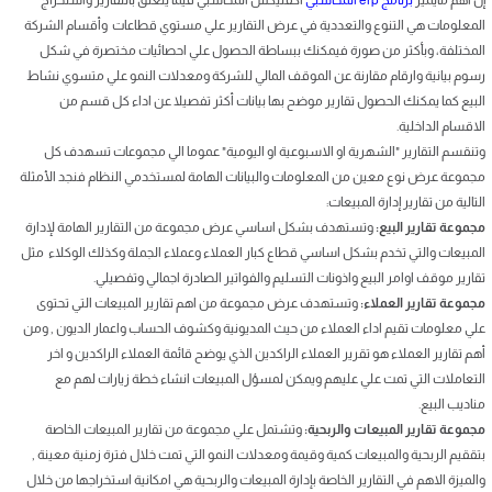
المعلومات هي التنوع والتعددية في عرض التقارير علي مستوي قطاعات وأقسام الشركة
المختلفة، وبأكثر من صورة فيمكنك ببساطة الحصول علي احصائيات مختصرة في شكل
رسوم بيانية وارقام مقارنة عن الموقف المالي للشركة ومعدلات النمو علي متسوي نشاط
البيع كما يمكنك الحصول تقارير موضح بها بيانات أكثر تفصيلا عن اداء كل قسم من
الاقسام الداخلية.
وتنقسم التقارير "الشهرية او الاسبوعية او اليومية" عموما الي مجموعات تسهدف كل
مجموعة عرض نوع معين من المعلومات والبيانات الهامة لمستخدمي النظام فنجد الأمثلة
التالية من تقارير إدارة المبيعات:
مجموعة تقارير البيع:
وتستهدف بشكل اساسي عرض مجموعة من التقارير الهامة لإدارة
المبيعات والتي تخدم بشكل اساسي قطاع كبار العملاء وعملاء الجملة وكذلك الوكلاء مثل
تقارير موقف اوامر البيع واذونات التسليم والفواتير الصادرة اجمالي وتفصيلي.
مجموعة تقارير العملاء:
وتستهدف عرض مجموعة من اهم تقارير المبيعات التي تحتوى
علي معلومات تقيم اداء العملاء من حيث المديونية وكشوف الحساب واعمار الديون , ومن
أهم تقارير العملاء هو تقرير العملاء الراكدين الذي يوضح قائمة العملاء الراكدين و اخر
التعاملات التي تمت علي عليهم ويمكن لمسؤل المبيعات انشاء خطة زيارات لهم مع
مناديب البيع.
مجموعة تقارير المبيعات والربحية:
وتشتمل علي مجموعة من تقارير المبيعات الخاصة
بتققيم الربحية والمبيعات كمية وقيمة ومعدلات النمو التي تمت خلال فترة زمنية معينة ,
والميزة الاهم في التقارير الخاصة بإدارة المبيعات والربحية هي امكانية استخراجها من خلال