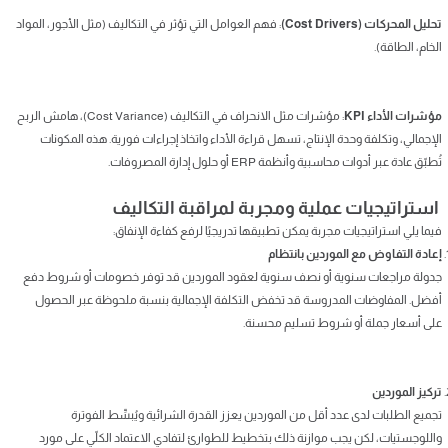
تحليل المحركات (Cost Drivers)
: فهم العوامل التي تؤثر في التكاليف (مثل الأجور، المواد
الخام، الطاقة).
مؤشرات الأداء KPI
: مؤشرات مثل الانحراف في التكاليف (Cost Variance)، هامش الربح
الإجمالي، وتكلفة وحدة الإنتاج، تسهل قراءة الأداء واتخاذ إجراءات فورية. هذه المكونات
تُطبّق عادة عبر أدوات محاسبية وأنظمة ERP أو حلول إدارة المصروفات.
استراتيجيات عملية ومجربة لمراقبة التكاليف
فيما يلي استراتيجيات مجربة يمكن تطبيقها تدريجيًا لرفع كفاءة الإنفاق:
إعادة التفاوض مع الموردين بانتظام
جدولة مراجعات سنوية أو نصف سنوية لعقود الموردين قد توفر خصومات أو شروط دفع
أفضل. المفاوضات المدروسة قد تخفض التكلفة الإجمالية بنسبة ملحوظة عبر الحصول
على أسعار جملة أو شروط تسليم محسنة.
تركيز الموردين
تجميع الطلبات لدى عدد أقل من الموردين يعزز القدرة الشرائية ويُبسِّط الفوترة
واللوجستيات، لكن يجب موازنة ذلك بتخطيط للطوارئ لتفادي الاعتماد الكلّي على مورد