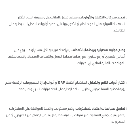
تحديد محركات التكلفة والأولويات
: يساعد تحليل البيانات على معرفة البنود الأكثر
استهلاكًا للموارد مثل المواد الخام أو الأجور، وبالتالي تحديد أولويات التدخل للسيطرة على
التكاليف.
وضع موازنة تفصيلية وربطها بالأهداف
: يتم إعداد ميزانية لكل قسم أو مشروع على
أساس شهري أو ربع سنوي، مع ربطها بخطط العمل والأهداف المحددة، وتحديد سقف
للموافقات المالية لتفادي أي تجاوزات.
اختيار أدوات التتبع والتحليل
: استخدام أنظمة ERP أو أدوات إدارة المصروفات الرقمية يمنح
رؤية لحظية للنفقات ويتيح تقارير تساعد الإدارة على اتخاذ قرارات أسرع وأكثر دقة.
تطبيق سياسات اعتماد للمشتريات
: وضع مستويات واضحة للموافقة على المشتريات
يضمن مرور جميع العمليات عبر قنوات رسمية، مما يقلل فرص الإنفاق غير الضروري أو غير
المصرح به.