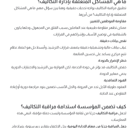
ما هي المشاكل المتعلقة بإدارة التكاليف؟
تطبيق مراقبة التكاليف يواجه تحديات حقيقية، وهنا يبرز سؤال مهم: ما هي المشاكل
المتعلقة بإدارة التكاليف؟ من أبرزها:
مقاومة الموظفين للتغيير
:
ممكن تظهر مقاومة طبيعية عند العاملين بسبب القلق من المجهول، وحلها يكون
بالشفافية في توضيح الأسباب وإشراكهم في القرارات.
نقص بيانات دقيقة
:
غياب بيانات مالية وتشغيلية دقيقة يضعف قرارات الترشيد، وأبسط حل هو اعتماد نظام
تتبع مركزي يساعد على تحسين المتابعة.
خطر الإضرار بالجودة
:
خفض التكاليف قد يؤثر في جودة الخدمة، لكن الموازنة بين الترشيد والاختبارات الدورية
يحمي معايير الجودة.
القيود التعاقدية
:
العقود طويلة الأجل تحد من المرونة، والحل الأنسب تضمين بنود مراجعة دورية أو إعادة
التفاوض عند الحاجة.
كيف تضمن المؤسسة استدامة مراقبة التكاليف؟
لجعل
مراقبة التكاليف
جزءًا من ثقافة المؤسسة وليست حملة مؤقتة، اتبعي هذه
الممارسات:
جعل المراقبة جزءًا من مهام الإدارة اليومية
: بدل الاكتفاء بتقارير ربع سنوية، يتم إدماج