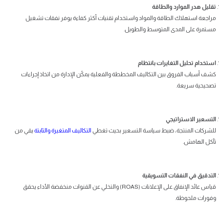
تقليل هدر الموارد والطاقة
مراجعة استهلاك الطاقة والمواد واستخدام تقنيات أكثر كفاءة يوفر نفقات تشغيل
مستمرة على المدى المتوسط والطويل.
استخدام تحليل التغايرات بانتظام
كشف أسباب الفروق بين التكاليف المخططة والفعلية يمكّن الإدارة من اتخاذ إجراءات
تصحيحية سريعة.
التسعير الاستراتيجي
للشركات المنتجة، ضبط سياسة التسعير بحيث تغطي
التكاليف المتغيرة والثابتة
يقي من
تآكل الهامش.
التدقيق في النفقات التسويقية
قياس عائد الإنفاق على الإعلانات (ROAS) والتخلي عن القنوات منخفضة الأداء يحقق
وفورات ملحوظة.