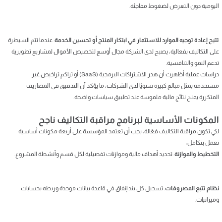
اليومية دون التعرض لضغوط مفاجئة.
تتيح إعادة توجيه الموارد للاستثمار في ابتكار المنتج أو تحسين الخدمة
: عندما تتم السيطرة
على التكاليف بفعالية، يصبح لدى الشركة مجال أوسع لتخصيص الأموال لمشاريع تطويرية
تدعم النمو والتنافسية.
دراسات عملية أظهرت أن هدر الاشتراكات البرمجية (SaaS) أو تراكم تراخيص غير
مستخدمة يمثل مبالغ كبيرة سنويًا لدى الشركات، ما يؤكد أن التدقيق في المصاريف
المتكررة يمنح نتائج مالية ملموسة عند تطبيق سياسات واضحة.
المكونات الأساسية لبرنامج مراقبة التكاليف ناجح
لكي تكون مراقبة التكاليف فعّالة، يجب أن تعتمد المؤسسة على أربعة مكونات أساسية
تعمل بتكامل:
التخطيط والموازنة
: تحديد أهداف مالية وموازنات تفصيلية لكل قسم وأنشطة المشروع.
نظام تتبع المصروفات
: تسجيل كل بند إنفاق في قاعدة بيانات موحدة وربطه بحسابات
وميزانيات.