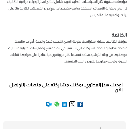
مراجعات سنوية لأثر السياسات
: تنظيم تقييم شامل لنتائج استراتيجيات مراقبة التكاليف
كل عام، ومقارنة الأهداف المحققة بما هو مخطط له، مع إجراء التعديلات اللازمة بناءً على
بيانات واقعية قابلة للقياس.
الخاتمة
مراقبة التكاليف عملية استراتيجية طويلة المدى تتطلب خطة واضحة، أدوات مناسبة،
وثقافة تنظيمية داعمة. الشركات التي تستثمر في أنظمة تتبع وممارسات تحليلية وتشارك
موظفيها في رحلة الترشيد ستجد نفسها أكثر مرونة وربحية، قادرة على مواجهة تقلبات
السوق وتوجيه مواردها للفرص النمو الحقيقية.
أعجبك هذا المحتوي, يمكنك مشاركته على منصات التواصل
الأن.