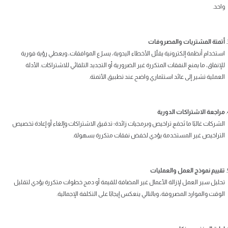
واحد.
أتمتة المشتريات والمصروفات
استخدام أنظمة إلكترونية يقلّل الأخطاء اليدوية، يسرّع الموافقات، ويعطي رؤية فورية
للإنفاق، ما يمنع النفقات المتكررة غير الضرورية أو التجديد التلقائي للاشتراكات. الأدلة
العملية تشير إلى عائد استثماري واضح عند تطبيق الأتمتة.
مراجعة الاشتراكات الدورية
الشركات غالبًا ما تَجمَع تراخيص وبرمجيات زائدة؛ تدقيق الاشتراكات وإلغاء أو إعادة تخصيص
التراخيص غير المستخدمة يؤدي لخفض نفقات متكررة بسهولة.
تقييم نموذج العمل والعمليات
تحليل سير العمل لإزالة الأعمال غير المضافة للقيمة أو دمج خطوات متكررة يؤدي لتقليل
الوقت والموارد المصروفة، وبالتالي ينعكس إيجابًا على التكلفة الإجمالية.