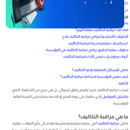
كأداة استراتيجية تزيد من مرونة المؤسسة، تحسن التدفق النقدي، وتحرّر موارد للاستثمار
في النمو.
محتويات المقال
ما هي مراقبة التكاليف؟
لماذا تعد مراقبة التكاليف مهمة اليوم؟
المكونات الأساسية لبرنامج مراقبة التكاليف ناجح
استراتيجيات عملية ومجربة لمراقبة التكاليف
خطوات عملية لتطبيق برنامج مراقبة التكاليف في المؤسسة
أدوات ومؤشرات قياس الأداء لمراقبة التكاليف
ما هي المشاكل المتعلقة بإدارة التكاليف؟
كيف تضمن المؤسسة استدامة مراقبة التكاليف؟
الخاتمة
ليست مراقبة التكاليف مجرد تقليص إنفاق عشوائي، بل هي مزيج من التخطيط، التتبع،
و
التحليل المتواصل
الذي يحافظ على جودة المنتج أو الخدمة بينما يحسّن النتيجة المالية
للمؤسسة.
ما هي مراقبة التكاليف؟
ما هي
مراقبة التكاليف
؟ هي عملية تنظيمية ومحاسبية تهدف إلى تتبُّع النفقات، مقارنة
المصروفات الفعلية بالموازنة، وتحليل الانحرافات ثم اتخاذ إجراءات تصحيحية أو تحسينية.