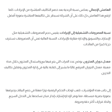
الهامش الإجمالي
: يعكس نسبة الربحية بعد خصم التكاليف المباشرة من الإيرادات. كلما
ارتفع هذا الهامش دلّ ذلك على أن الشركة تسيطر على تكاليفها المباشرة بصورة أفضل.
نسبة المصروفات التشغيلية إلى الإيرادات
: يقيس حجم المصروفات التشغيلية مثل
الإيجارات والتسويق والإدارة مقارنة بالإيرادات. النسبة العالية تعني أن المصروفات تستنزف
جزءًا كبيرًا من العائدات.
معدل دوران المخزون
: يوضح عدد المرات التي يتم فيها بيع واستبدال المخزون خلال مدة
معينة. معدل الدوران المرتفع غالبًا ما يشير إلى كفاءة عالية في إدارة المخزون وتقليل تكاليف
التخزين.
إلى جانب هذه المؤشرات، تلعب لوحات التحكم الرقمية دورًا مهمًا في جمع البيانات وعرضها
بصورة بصرية مبسطة، مما يوفر للإدارة إشارات إنذار مبكر تساعدها على التدخل السريع
واتخاذ قرارات أكثر دقة ومرونة.