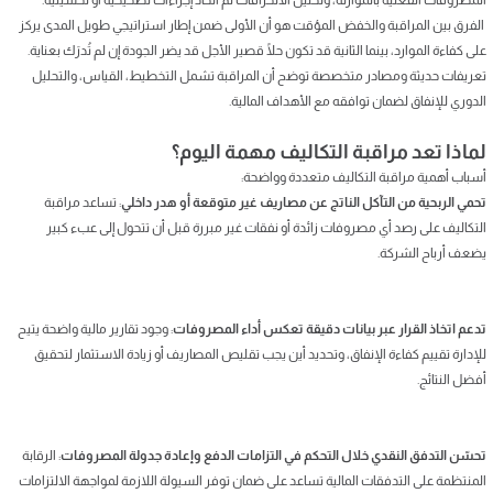
الفرق بين المراقبة والخفض المؤقت هو أن الأولى ضمن إطار استراتيجي طويل المدى يركز
على كفاءة الموارد، بينما الثانية قد تكون حلًا قصير الأجل قد يضر الجودة إن لم تُدرَك بعناية.
تعريفات حديثة ومصادر متخصصة توضح أن المراقبة تشمل التخطيط، القياس، والتحليل
الدوري للإنفاق لضمان توافقه مع الأهداف المالية.
لماذا تعد مراقبة التكاليف مهمة اليوم؟
أسباب أهمية مراقبة التكاليف متعددة وواضحة:
تحمي الربحية من التآكل الناتج عن مصاريف غير متوقعة أو هدر داخلي
: تساعد مراقبة
التكاليف على رصد أي مصروفات زائدة أو نفقات غير مبررة قبل أن تتحول إلى عبء كبير
يضعف أرباح الشركة.
تدعم اتخاذ القرار عبر بيانات دقيقة تعكس أداء المصروفات
: وجود تقارير مالية واضحة يتيح
للإدارة تقييم كفاءة الإنفاق، وتحديد أين يجب تقليص المصاريف أو زيادة الاستثمار لتحقيق
أفضل النتائج.
تحسّن التدفق النقدي خلال التحكم في التزامات الدفع وإعادة جدولة المصروفات
: الرقابة
المنتظمة على التدفقات المالية تساعد على ضمان توفر السيولة اللازمة لمواجهة الالتزامات