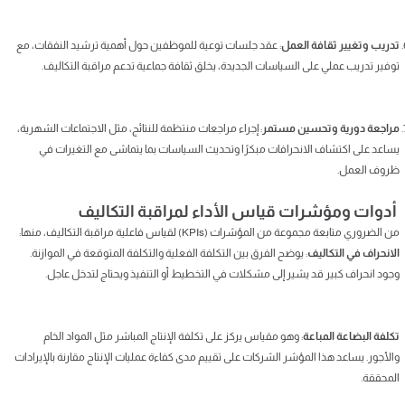
تدريب وتغيير ثقافة العمل
: عقد جلسات توعية للموظفين حول أهمية ترشيد النفقات، مع
توفير تدريب عملي على السياسات الجديدة، يخلق ثقافة جماعية تدعم مراقبة التكاليف.
مراجعة دورية وتحسين مستمر
: إجراء مراجعات منتظمة للنتائج، مثل الاجتماعات الشهرية،
يساعد على اكتشاف الانحرافات مبكرًا وتحديث السياسات بما يتماشى مع التغيرات في
ظروف العمل.
أدوات ومؤشرات قياس الأداء لمراقبة التكاليف
من الضروري متابعة مجموعة من المؤشرات (KPIs) لقياس فاعلية مراقبة التكاليف، منها:
الانحراف في التكاليف
: يوضح الفرق بين التكلفة الفعلية والتكلفة المتوقعة في الموازنة.
وجود انحراف كبير قد يشير إلى مشكلات في التخطيط أو التنفيذ ويحتاج لتدخل عاجل.
تكلفة البضاعة المباعة
: وهو مقياس يركز على تكلفة الإنتاج المباشر مثل المواد الخام
والأجور. يساعد هذا المؤشر الشركات على تقييم مدى كفاءة عمليات الإنتاج مقارنة بالإيرادات
المحققة.