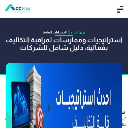
مقالات
الحسابات العامة
استراتيجيات وممارسات لمراقبة التكاليف
بفعالية: دليل شامل للشركات
تم النشر بواسطة فريق أكفليكس
07 أكتوبر 2025
في بيئة أعمال متغيرة وسريعة، لا يكفي أن تقلل الشركات التكاليف مرة واحدة؛ بل تحتاج إلى
إطار دائم وممنهج يضمن الاستخدام الأمثل لكل ريال يُنفق. هنا يأتي دور مراقبة التكاليف