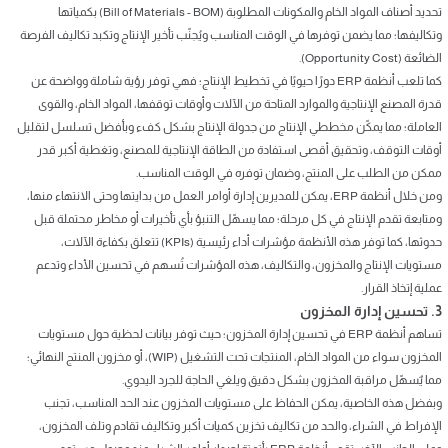
تحديد أصناف المواد الخام والمكونات المطلوبة (Bill of Materials - BOM) بكمياتها
وتكاليفها؛ مما يضمن توفرها في الوقت المناسب ويُجنّب تأخير الإنتاج وتكبد تكاليف الفرصة
الضائعة (Opportunity Cost).
كما تلعب أنظمة ERP دورًا حيويًا في تخطيط الإنتاج؛ فهي توفر رؤية شاملة وواضحة عن
قدرة المصنع الإنتاجية والموارد المتاحة من الآلات وأوقات توقفها، المواد الخام، والقوى
العاملة؛ مما يمكّن مخططي الإنتاج من جدولة الإنتاج بشكل كفء وبأفضل تسلسل لتقليل
أوقات التوقف، وتحقيق أقصى استفادة من الطاقة الإنتاجية للمصنع، وتغطية أكبر قدر
ممكن من الطلب على المنتج، وضمان توفره في الوقت المناسب.
ومن خلال أنظمة ERP، يمكن للمديرين إدارة أوامر العمل من بدايتها وحتى الانتهاء منها،
ومتابعة تقدم الإنتاج في كل مرحلة؛ مما يسهّل التنبؤ بأي تأخيرات أو مخاطر محتملة قبل
حدوثها، كما توفر هذه الأنظمة مؤشرات أداء رئيسية (KPIs) تتعلق بكفاءة الآلات،
مستويات الإنتاج والمخزون، والتكاليف، هذه المؤشرات تُسهم في تحسين الأداء وتدعم
عملية إتخاذ القرار.
3. تحسين إدارة المخزون
تساهم أنظمة ERP في تحسين إدارة المخزون؛ حيث توفر بيانات لحظية حول مستويات
المخزون سواء من المواد الخام، المنتجات تحت التشغيل (WIP)، أو مخزون المنتج النهائي؛
مما يٌسهّل مراقبة المخزون بشكل دقيق ويلغي الحاجة للجرد اليدوي.
وبفضل هذه الخاصية، يمكن الحفاظ على مستويات المخزون عند الحد المناسب، تجنب
الإفراط في الشراء، والحد من تكاليف تخزين كميات أكبر وتكاليف تقادم وتلف المخزون،