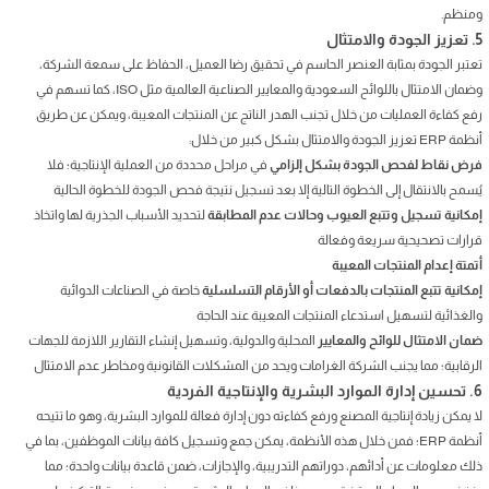
ومنظم.
5. تعزيز الجودة والامتثال
تعتبر الجودة بمثابة العنصر الحاسم في تحقيق رضا العميل، الحفاظ على سمعة الشركة،
وضمان الامتثال باللوائح السعودية والمعايير الصناعية العالمية مثل ISO، كما تسهم في
رفع كفاءة العمليات من خلال تجنب الهدر الناتج عن المنتجات المعيبة، ويمكن عن طريق
أنظمة ERP تعزيز الجودة والامتثال بشكل كبير من خلال:
فرض نقاط لفحص الجودة بشكل إلزامي
في مراحل محددة من العملية الإنتاجية؛ فلا
يُسمح بالانتقال إلى الخطوة التالية إلا بعد تسجيل نتيجة فحص الجودة للخطوة الحالية
إمكانية تسجيل وتتبع العيوب وحالات عدم المطابقة
لتحديد الأسباب الجذرية لها واتخاذ
قرارات تصحيحية سريعة وفعالة
أتمتة إعدام المنتجات المعيبة
إمكانية تتبع المنتجات بالدفعات أو الأرقام التسلسلية
خاصة في الصناعات الدوائية
والغذائية لتسهيل استدعاء المنتجات المعيبة عند الحاجة
ضمان الامتثال للوائح والمعايير
المحلية والدولية، وتسهيل إنشاء التقارير اللازمة للجهات
الرقابية؛ مما يجنب الشركة الغرامات ويحد من المشكلات القانونية ومخاطر عدم الامتثال
6. تحسين إدارة الموارد البشرية والإنتاجية الفردية
لا يمكن زيادة إنتاجية المصنع ورفع كفاءته دون إدارة فعالة للموارد البشرية، وهو ما تتيحه
أنظمة ERP؛ فمن خلال هذه الأنظمة، يمكن جمع وتسجيل كافة بيانات الموظفين، بما في
ذلك معلومات عن أدائهم، دوراتهم التدريبية، والإجازات، ضمن قاعدة بيانات واحدة؛ مما