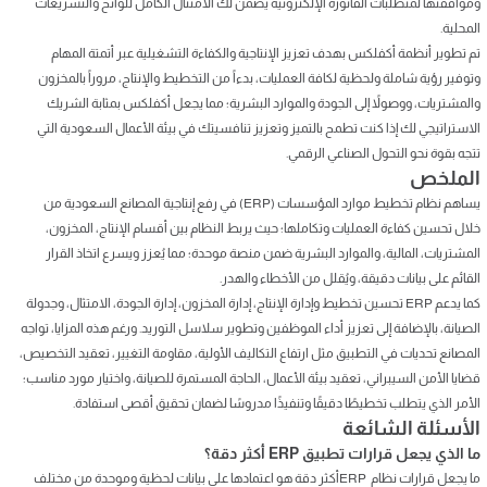
وموافقتها لمتطلبات الفاتورة الإلكترونية يضمن لك الامتثال الكامل للوائح والتشريعات
المحلية.
تم تطوير أنظمة أكفلكس بهدف تعزيز الإنتاجية والكفاءة التشغيلية عبر أتمتة المهام
وتوفير رؤية شاملة ولحظية لكافة العمليات، بدءاً من التخطيط والإنتاج، مروراً بالمخزون
والمشتريات، ووصولاً إلى الجودة والموارد البشرية؛ مما يجعل أكفلكس بمثابة الشريك
الاستراتيجي لك إذا كنت تطمح بالتميز وتعزيز تنافسيتك في بيئة الأعمال السعودية التي
تتجه بقوة نحو التحول الصناعي الرقمي.
الملخص
يساهم نظام تخطيط موارد المؤسسات (ERP) في رفع إنتاجية المصانع السعودية من
خلال تحسين كفاءة العمليات وتكاملها؛ حيث يربط النظام بين أقسام الإنتاج، المخزون،
المشتريات، المالية، والموارد البشرية ضمن منصة موحدة؛ مما يُعزز ويسرع اتخاذ القرار
القائم على بيانات دقيقة، ويُقلل من الأخطاء والهدر.
كما يدعم ERP تحسين تخطيط وإدارة الإنتاج، إدارة المخزون، إدارة الجودة، الامتثال، وجدولة
الصيانة، بالإضافة إلى تعزيز أداء الموظفين وتطوير سلاسل التوريد. ورغم هذه المزايا، تواجه
المصانع تحديات في التطبيق مثل ارتفاع التكاليف الأولية، مقاومة التغيير، تعقيد التخصيص،
قضايا الأمن السيبراني، تعقيد بيئة الأعمال، الحاجة المستمرة للصيانة، واختيار مورد مناسب؛
الأمر الذي يتطلب تخطيطًا دقيقًا وتنفيذًا مدروسًا لضمان تحقيق أقصى استفادة.
الأسئلة الشائعة
ما الذي يجعل قرارات تطبيق ERP أكثر دقة؟
ما يجعل قرارات نظام ERPأكثر دقة هو اعتمادها على بيانات لحظية وموحدة من مختلف