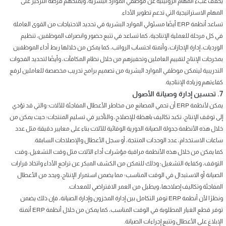
يخفف عبء المهام الروتينية عن موظفي الموارد البشرية، ويمنحهم فرصة التركيز على
المهام الاستراتيجية التي تدعم تطوير الأداء.
تساعد أنظمة ERP أيضًا مسئولي الموارد البشرية في تحديد الاحتياجات من القوى العاملة
في كل مرحلة للعملية الإنتاجية، كما تساعد في تتبع حضور وانصراف الموظفين، تنظيم
الورديات، إدارة الإجازات، وأتمتة احتساب الرواتب، كما يمكن من خلالها ربط أداء الموظفين
بمخرجات الإنتاج لتقييم العاملين وتحفيزهم من خلال نظام المكافآت، وأيضًا لتحديد الفجوات
التدريبية ليتمكن موظفي الموارد البشرية من تصميم برامج تدريب مخصصة للعاملين لرفع
كفاءتهم وزيادة الإنتاجية.
7. تحسين إدارة وصيانة الأصول
يمكن لأنظمة ERP أن تحمي المصانع من مخاطر الأعطال المفاجئة للآلات؛ والتي قد تؤدي
إلى توقف الإنتاج، تكبد تكاليف باهظة للإصلاح، والتأخير في تسليم المنتجات؛ حيث يمكن من
خلال هذه الأنظمة جدولة الصيانة الدورية الوقائية للآلات بناء على معايير دقيقة مثل عدد
ساعات الاستخدام، عدد الوحدات المنتجة، أو سجل الأعطال والإصلاحات السابقة.
كما يمكن من خلال هذه الأنظمة مراقبة مؤشرات أداء الآلات مثل وقت التشغيل، وقت
التوقف، وكفاءة التشغيل؛ وذلك للتمكن من الكشف المبكر عن تراجع الأداء واتخاذ قرارات
الصيانة أو الاستبدال في الوقت المناسب؛ مما يضمن استمرار الإنتاج، ويحد من الأعطال
المفاجئة وتكاليف إصلاحها، ويطيل من العمر الافتراضي للمعدات.
ونظرًا لأن أنظمة ERP توفر التكامل بين إدارة المخزون وإدارة الصيانة، فإن ذلك يضمن
توفر قطع الغيار المطلوبة في الوقت المناسب، كما يمكن من خلال أنظمة ERP أتمتة
الإبلاغ على الأعطال وتتبع إجراءات الصيانة.