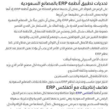
تحديات تطبيق أنظمة ERP بالمصانع السعودية
على الرغم من الفوائد التي يمكن أن تجنيها مصانع المملكة من تطبيق أنظمة ERP، إلا أنها
تواجه بعض التحديات في تطبيقها، من أبرزها:
التكاليف الأولية الكبيرة لتبني نظام ERP؛ والتي يمكن أن تكون عبئًا على المصانع الصغيرة
والمتوسطة، وخاصةً لعدم القدرة على رؤية العائد على الاستثمار على المدى القصير
صعوبة نقل البيانات بشكل كامل وصحيح من الأنظمة القديمة إلى الأنظمة الحديثة
مقاومة التغيير من قبل الموظفين بسبب خوفهم أو لنقص التدريب والتوعية
تنوع وتعقيد بيئة الأعمال السعودية؛ فنجد أن اللوائح المحلية تختلف من قطاع لآخر، كما
تختلف الثقافات التنظيمية من مصنع لآخر؛ الأمر الذي يجب أن يؤخذ بعين الاعتبار عند اختيار
نظام ERP
تحديات الأمن السيبراني وحماية البيانات
الحاجة إلى تخصيصات كبيرة ومعقدة تناسب الاحتياجات الفريدة لكل مصنع؛ الأمر الذي يزيد
من وقت وتعقيد وتكلفة المشروع.
حاجة الأنظمة إلى الصيانة والتحديث المستمرين
اختيار مورد مناسب ومحترف لنظام ERP بحيث يكون ملمّا باحتياجات المصانع السعودية
ضاعف إنتاجيتك مع أكفلكس ERP
تقدم أنظمة
أكفلكس ERP
حلولًا متكاملة ومخصصة لكل صناعة، بحيث تدعم التحول
الرقمي في المصانع السعودية، وهي تتميز بدعمها للغتين العربية والإنجليزية، سهولة
واجهة المستخدم، ووجود دعم فني سريع وفعال، كما أن اعتمادها من هيئة الزكاة والدخل