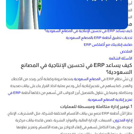
أبرز هذه الأدوات أنظمة تخطيط موارد المؤسسات(ERP) ، والتي لا غنى عنها في دعم
العمليات التشغيلية الذكية، فكيف يمكن لهذه الأنظمة أن تعزز من إنتاجية المصانع
السعودية واستدامتها؟ هذا ما سيكشفه مقالنا بالتفصيل.
محتويات المقال
كيف يساعد ERP في تحسين الإنتاجية في المصانع السعودية؟
تحديات تطبيق أنظمة ERP بالمصانع السعودية
ضاعف إنتاجيتك مع أكفلكس ERP
الملخص
الأسئلة الشائعة
كيف يساعد ERP في تحسين الإنتاجية في المصانع
السعودية؟
إن تبنّي نظام ERP في
المصانع السعودية
يمنحها مرونة وكفاءة أكبر، ويحد من الأخطاء
والهدر، كما يساهم في تقديم إنتاجية أعلى ودعم عملية اتخاذ القرار بناء على بيانات صحيحة
ومتكاملة، وفيما يلي نتناول بالتفصيل أبرز الجوانب التي تُسهم من خلالها أنظمة
ERP في
تعزيز إنتاجية المصانع السعودية
:
1.توفير إدارة متكاملة ومبسطة للعمليات
نظرًا لأن أنظمة ERP تجمع بين بيانات الأقسام المختلفة للشركة، مثل المشتريات، الإنتاج،
إدارة المخزون
، المبيعات، الإدارة المالية، والموارد البشرية، ضمن قاعدة بيانات مركزية
موحدة، فإن هذا التكامل يُسهم في إلغاء الحواجز بين هذه الأقسام، وتعزيز تعاونها
والتنسيق بينها بالاعتماد على بيانات متسقة ومحدثة