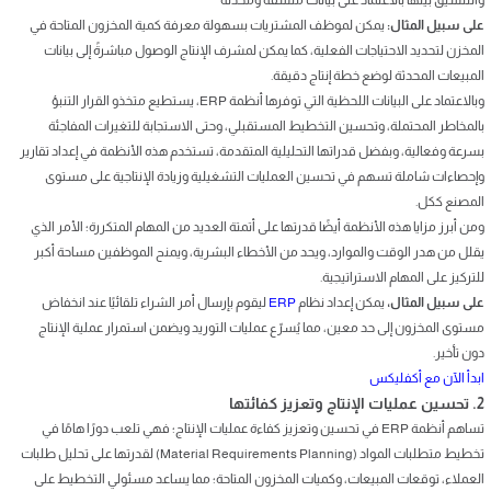
على سبيل المثال:
يمكن لموظف المشتريات بسهولة معرفة كمية المخزون المتاحة في
المخزن لتحديد الاحتياجات الفعلية، كما يمكن لمشرف الإنتاج الوصول مباشرةً إلى بيانات
المبيعات المحدثة لوضع خطة إنتاج دقيقة.
وبالاعتماد على البيانات اللحظية التي توفرها أنظمة ERP، يستطيع متخذو القرار التنبؤ
بالمخاطر المحتملة، وتحسين التخطيط المستقبلي، وحتى الاستجابة للتغيرات المفاجئة
بسرعة وفعالية، وبفضل قدراتها التحليلية المتقدمة، تستخدم هذه الأنظمة في إعداد تقارير
وإحصاءات شاملة تسهم في تحسين العمليات التشغيلية وزيادة الإنتاجية على مستوى
المصنع ككل.
ومن أبرز مزايا هذه الأنظمة أيضًا قدرتها على أتمتة العديد من المهام المتكررة؛ الأمر الذي
يقلل من هدر الوقت والموارد، ويحد من الأخطاء البشرية، ويمنح الموظفين مساحة أكبر
للتركيز على المهام الاستراتيجية.
على سبيل المثال،
يمكن إعداد نظام
ERP
ليقوم بإرسال أمر الشراء تلقائيًا عند انخفاض
مستوى المخزون إلى حد معين، مما يُسرّع عمليات التوريد ويضمن استمرار عملية الإنتاج
دون تأخير.
ابدأ الآن مع أكفليكس
2. تحسين عمليات الإنتاج وتعزيز كفائتها
تساهم أنظمة ERP في تحسين وتعزيز كفاءة عمليات الإنتاج؛ فهي تلعب دورًا هامًا في
تخطيط متطلبات المواد (Material Requirements Planning) لقدرتها على تحليل طلبات
العملاء، توقعات المبيعات، وكميات المخزون المتاحة؛ مما يساعد مسئولي التخطيط على