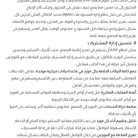
وعلى الجانب الآخر، تقوم أنظمة ERP بأتمتة إصدار أوامر الشراء عند وصول مستوى
المخزون إلى حد معين؛ مما يمنع حدوث نقص في المخزون ويُجنّب تأخر الإنتاج.
كما يمكن من خلال نظام إدارة المستودعات (WMS) تحديد الأماكن المثلى لتخزين كل
صنف، تعزيز كفاءة عمليات تخزين واسترجاع المواد من المخزن، وتحديد مواقع الأصناف
بشكل دقيق وتتبع حركتها داخل المستودع؛ مما يوفر الوقت، يقلل الهدر، ويسهم في
تعزيز إنتاجية المصنع بصفة عامة.
4. تحسين إدارة المشتريات
يمكن لنظام ERP أن يسهم في تعزيز إنتاجية المصنع، تجنب تأخيرات التسليم، وتحسين
سلاسل التوريد بالكامل، عن طريق تحسين إدارة المشتريات وتعزيز العلاقات مع الموردين،
وتتمثل أبرز مزاياه في هذا الجانب فيما يلي:
جمع كافة البيانات الخاصة بكل مورد في قاعدة بيانات مركزية موحدة
، بما في ذلك بيانات
التعاملات السابقة معه؛ مما يحد من تشتت المعلومات بين الأقسام ويسهم في فهم
وضع كل مورد والتواصل معه بشكل أفضل.
أتمتة العمليات المتكررة
مثل إصدار أوامر الشراء ومطابقة الفواتير المستلمة من المورد
مع أوامر الشراء؛ مما يوفر الوقت ويحد من الأخطاء اليدوية
متابعة حركة الشحنات
من المورد إلى المصنع؛ مما يوفر شفافية أكبر، ويساعد على التنبؤ
بأي تأخيرات محتملة
تحليل وتقييم أداء كل مورد
من حيث الالتزام بمواعيد التسليم، جودة المنتج أو الخدمة،
الأسعار، وسهولة التواصل؛ مما يدعم اتخاذ قرارات أكثر دقة في إدارة المشتريات.
تعزيز العلاقة مع الموردين
من خلال التواصل الفعال وتبادل البيانات بشكل شفاف