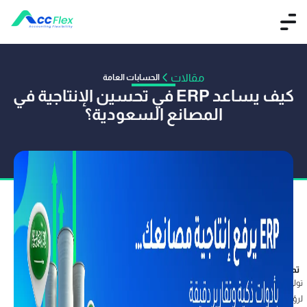
مقالات
الحسابات العامة
كيف يساعد ERP في تحسين الإنتاجية في
المصانع السعودية؟
تم النشر بواسطة ACCFLEX
06 يوليه 2025
تولي المملكة السعودية اهتمامًا بالغًا لتطوير القطاع الصناعي باعتباره أحد الركائز الرئيسية
لرؤية 2030، والتي تُعني بدفع وتيرة التحول الرقمي وتبني التقنيات والأدوات الحديثة، ومن