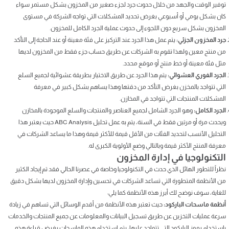
توفير الوقت والجهد من خلال حدوث جرد لجزء صغير من المخزون بشكل مستمر سواء
كان بشكل يومي أو أسبوعي بغرض تحديد المشكلات التي تواجه الشركة في مستوى
المخزون بشكل سريع دون اللجوء إلى حدوث عملية الجرد الكامل للمخزون.
جرد المخزون الجزئي:
يتم عمل هذا الجرد عند التركيز على فئة معينة أو عند الحاجة إلى التأكد
من منتج معين ولهذا تقوم به الشركات عن طريق حساب جزء فقط من المخزون لديها
مثل فئة معينة أو خط منتج أو موقع محدد.
الجرد الفوري العشوائي:
يتم هذا الجرد عن طريق الاختيار بطريقة عشوائية لجميع السلع
التي تتواجد بالمخزن بغرض التأكد من دقتها وهذا يساهم بشكل كبير في معرفة
المشكلات المنتجات التي تتواجد في المخازن.
الجرد الكامل:
وهو الجرد الشامل لجميع العناصر والمنتجات والسلع الموجودة بالمخازن
ويحدث مرة أو مرتين فقط في السنة، يتم به عمل تحليل ABC Analysis حيث يعتبر هذا
التحليل الأنسب لتحديد الفئات من الأقل قيمة للأكثر قيمة وهذا ما يساعد الشركات في
معرفة المنتج الأكثر قيمة وبالتالي وضع الأولوية الكبرى له.
التكنولوجيا في إدارة المخزون
نظراً للتطور الهائل الذي حدث في التكنولوجيا وخاصة في عصرنا الحالي فقد تم إيجاد الكثير
من الأنظمة المتطورة التي تساعد الشركات في تحسين وإدارة المخزون لديها بشكل دقيق
للغاية، سوف نوضح لك أبرز هذه الأنظمة كما يلي:
أنظمة ماسحات الباركود:
حيث تعتبر هذه الأنظمة من أقدم الوسائل التي تساهم في زيادة
سرعة عمليات التخزين عن طريق تسجيل البيانات والمعلومات عن جميع المنتجات والخدمات
باستخدام رموز الباركود التي تتواجد عليها، يتم استخدام هذه الماسحات بغرض قراءة هذه