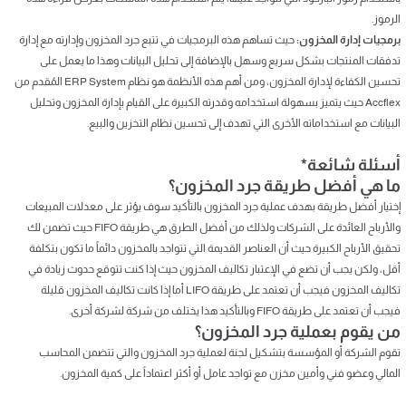
الرموز.
برمجيات إدارة المخزون:
حيث تساهم هذه البرمجيات في تتبع جرد المخزون وإدارته مع إدارة
تدفقات المنتجات بشكل سريع وسهل بالإضافة إلى تحليل البيانات وهذا ما يعمل على
تحسين الكفاءة لإدارة المخزون، ومن أهم هذه الأنظمة هو نظام ERP System المُقدم من
Accflex حيث يتميز بسهولة استخدامه وقدرته الكبيرة على القيام بإدارة المخزون وتحليل
البيانات مع استخداماته الأخرى التي تهدف إلى تحسين نظام التخزين والبيع.
أسئلة شائعة*
ما هي أفضل طريقة جرد المخزون؟
إختيار أفضل طريقة بهدف عملية جرد المخزون بالتأكيد سوف يؤثر على معدلات المبيعات
والأرباح العائدة على الشركات ولذلك من أفضل الطرق هي طريقة FIFO حيث تضمن لك
تحقيق الأرباح الكبيرة حيث أن العناصر القديمة التي تتواجد بالمخزون دائماً ما تكون بتكلفة
أقل، ولكن يجب أن تضع في الإعتبار تكاليف المخزون حيث إذا كنت تتوقع حدوث زيادة في
تكاليف المخزون فيجب أن تعتمد على طريقة LIFO أما إذا كانت تكاليف المخزون قليلة
فيجب أن تعتمد على طريقة FIFO وبالتأكيد هذا يختلف من شركة لشركة أخرى.
من يقوم بعملية جرد المخزون؟
تقوم الشركة أو المؤسسة بتشكيل لجنة لعملية جرد المخزون والتي تتضمن المحاسب
المالي وعضو فني وأمين مخزن مع تواجد عامل أو أكثر اعتماداً على كمية المخزون.