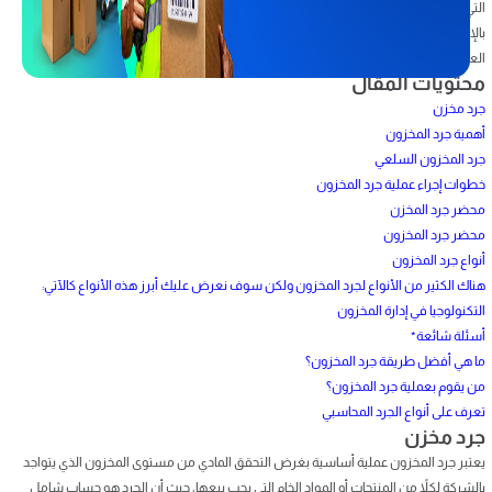
التي يشملها مع التعرف على أفضل الطرق لجرد المخزون وأهميته العائدة على الشركات،
بالإضافة إلى التحدث حول المتطلبات التي تستطيع من خلالها تنفيذ عملية الجرد وغيرها من
العناصر الأخرى الهامة لك.
محتويات المقال
جرد مخزن
أهمية جرد المخزون
جرد المخزون السلعي
خطوات إجراء عملية جرد المخزون
محضر جرد المخزن
محضر جرد المخزون
أنواع جرد المخزون
هناك الكثير من الأنواع لجرد المخزون ولكن سوف نعرض عليك أبرز هذه الأنواع كالآتي:
التكنولوجيا في إدارة المخزون
أسئلة شائعة*
ما هي أفضل طريقة جرد المخزون؟
من يقوم بعملية جرد المخزون؟
تعرف على أنواع الجرد المحاسبي
جرد مخزن
يعتبر جرد المخزون عملية أساسية بغرض التحقق المادي من مستوى المخزون الذي يتواجد
بالشركة لكلاً من المنتجات أو المواد الخام التي يجب بيعها، حيث أن الجرد هو حساب شامل