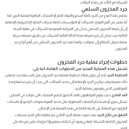
للشركة مع التأكد من صحة البيانات.
جرد المخزون السلعي
يتضمن هذا النوع من الجرد كافة السلع والمواد الخام أو المنتجات الجاهزة لعملية البيع، كما
أنه يعتبر من أهم الموارد للشركات أو المؤسسات خاصة شركات التجارة الإلكترونية بالإضافة
إلى أن قيمة المخزون السلعي تدخل في الميزانية العمومية للشركات في نهاية السنة
المالية حيث يمكن أن يتم معرفة صحة الحالة المالية للشركات عن طريق معرفة سرعة
عملية تحويل البضائع إلى عمولات، ولهذا يعد جرد المخزون السلعي من أهم أنواع جرد
المخزون.
خطوات إجراء عملية جرد المخزون
تشمل هذه العملية العديد من الخطوات الهامة كما يلي:
التخطيط الجيد:
لابد أن يكون هناك تخطيط لعملية جرد المخزون قبل البدء بها حيث يتضمن
ذلك معرفة وقت وتاريخ الجرد بالإضافة إلى تحديد المجالات التي يجب أن يتم حسابها وعدد
الموظفين الذين يقومون بعملية الجرد.
العد المادي:
حيث يقوم الموظفون بالعد الدقيق لجميع المنتجات التي تتواجد في المخازن
بشكل يدوي أو باستخدام التقنيات المتطورة مثل تحديد الهوية بموجات الراديو أو ماسحات
الباركود مع الحفاظ على الدقة التامة في هذه العملية قدر الإمكان.
التحقق من نتائج الجرد:
بعد حدوث عملية الجرد المادي يتم مقارنة نتائج الجرد بسجلات
المخزون الخاصة بالشركة؛ لتفادي وجود أي اختلاف بينهم وإذا تم إيجاد تباين يتم حله على
الفور.