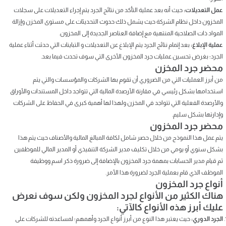
عمل التعديلات:
حيث أنه بعد عملية التأكد من نتائج الجرد يتم إجراء التعديلات على سجلات
المخزون داخل نظام الشركة حيث يشمل ذلك حدوث التحديثات على مستوى المخزن وإزالة
المواد ذات الصلاحية المنتهية مع إضافة العناصر الجديدة إلى المخزون.
عملية الإبلاغ:
بعد إتمام نتائج الجرد يتم الإبلاغ عن التعديلات و التباينات التي حدثت أثناء عملية
الجرد؛ بغرض تحسين عمليات جرد المخزون الأخرى التي سوف تحدث فيما بعد.
محضر جرد المخزن
من أبرز العمليات التي من الضروري أن تقوم بها الشركات والمؤسسات والتي يتم
استخدامها بشكل رئيسي في مقارنة الأرصدة المالية التي تتواجد داخل المستندات والأوراق
والأرصدة الفعلية التي تتواجد في المخزن ولهذا لها أهمية كبرى في الحفاظ على الشركات
وإدارتها بشكل سليم.
محضر جرد المخزون
يتم عمل هذا النموذج من خلال حصر شامل لكافة المبالغ المالية والأصناف حيث يتم هذا
بشكل سنوي أو يومي من خلال تكليف مدير الشركة التنفيذي أو المدير المالي للموظفين
ثم قيام مدير الحسابات بمهمة جرد المخزون بالإضافة إلى ضرورة ذكر اسم ووظيفة
الموظف الذي قام بعملية الجرد لضرورة هذا الأمر.
أنواع جرد المخزون
هناك الكثير من الأنواع لجرد المخزون ولكن سوف نعرض
عليك أبرز هذه الأنواع كالآتي:
الجرد الدوري:
حيث يعتبر هذا النوع من أبرز أنواع الجرد وأهمهم؛ لمساعدته للشركات على