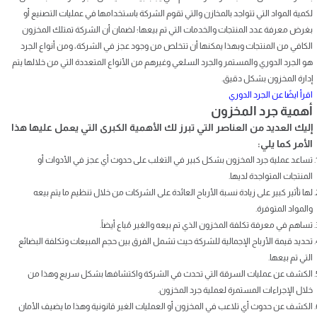
لكمية المواد التي تتواجد بالمخازن والتي تقوم الشركة باستخدامها في عمليات التصنيع أو
بغرض معرفة عدد المنتجات والخدمات التي تم بيعها؛ لضمان أن الشركة تمتلك المخزون
الكافي من المنتجات وبهذا يمكنها أن تتخلص من وجود عجز في الشركة، ومن أنواع الجرد
هو الجرد الدوري والمستمر والجرد السلعي وغيرهم من الأنواع المتعددة التي من خلالها يتم
إدارة المخزون بشكل دقيق.
اقرأ ايضًا عن الجرد الدوري
أهمية جرد المخزون
إليك العديد من العناصر التي تبرز لك الأهمية الكبرى التي يعمل عليها هذا
الأمر كما يلي:
تساعد عملية جرد المخزون بشكل كبير في التغلب على حدوث أي عجز في الأدوات أو
المنتجات المتواجدة لديها.
لها تأثير كبير على زيادة نسبة الأرباح العائدة على الشركات من خلال تنظيم ما يتم بيعه
والمواد المتوفرة.
تساهم في معرفة تكلفة المخزون الذي تم بيعه والغير مُباع أيضاً.
تحديد قيمة الأرباح الإجمالية للشركة حيث تشمل الفرق بين حجم المبيعات وتكلفة البضائع
التي تم بيعها.
الكشف عن عمليات السرقة التي تحدث في الشركة واكتشافها بشكل سريع وهذا من
خلال الإجراءات المستمرة لعملية جرد المخزون.
الكشف عن حدوث أي تلاعب في المخزون أو العمليات الغير قانونية وهذا ما يضيف الأمان