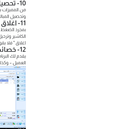
10- تحصيل العملاء الاجل
من المميزات با
وتحصيل المبالغ
11- اغلاق الكاشير وترحيل اليومية
بمجرد الضغط عل
الكاشير وترحيل
اغلاق " فلا يقو
12- خصائص اضافية أخرى بشاشة الكاشير
يقدم لك البرن
العميل – وكذل