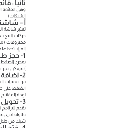
ثانياً : ق
وهى القائمة ا
الشيكات)
أ – شاشة
تعتبر شاشة ال
حركات البيع سو
مصروفات ) من 
المزايا تجعلها
1- حجز طاولة للعميل من البرنامج
بمجرد الضغط ع
) فيمكن حجز ط
2- اضافة الاصناف فى الفاتورة أسهل ما يكون
من مميزات الب
لوحة المفاتيح 
3- تحويل وتقسيم الطلبات
يقدم البرنامج 
طاولة اخرى فيت
شيك من خلال ز
4- فتح الشيكات السابقة