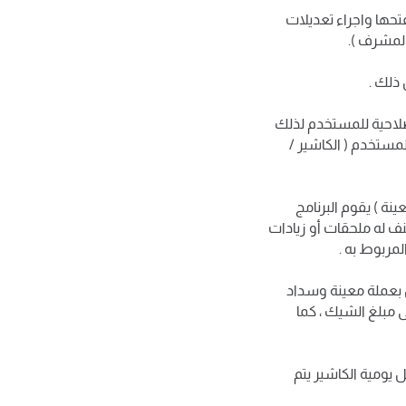
فتحها واجراء تعديلات
المشرف ).
ذلك .
الصلاحية للمستخدم لذلك
مستخدم ( الكاشير /
نة ) يقوم البرنامج
ف له ملحقات أو زيادات
لمربوط به .
 بعملة معينة وسداد
 مبلغ الشيك ، كما
يومية الكاشير يتم