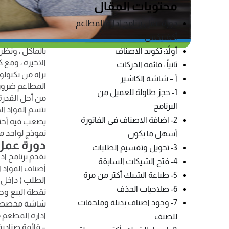
محتويات المقال
يعد نشاط المطا
دورة عمل برنامج ادارة المطاعم
بالمقارنة بال
أكفليكس
المطاعم غالبا 
أولاً: تكويد الاصناف
بالمأكل ، ونظر
الاخيرة ، ومع 
ثانياً : قائمة الحركات
نراه من تكنولو
أ – شاشة الكاشير
المطاعم ضرورة
1- حجز طاولة للعميل من
من أجل القدرة 
البرنامج
تتسم المواد الخ
2- اضافة الاصناف فى الفاتورة
يصعب فيه أحتس
نموذج لواحد م
أسهل ما يكون
دورة عمل
3- تحويل وتقسيم الطلبات
يقدم برنامج ا
4- فتح الشيكات السابقة
أصناف المواد 
5- طباعة الشيك أكثر من مرة
الطلب ( داخل ا
6- صلاحيات الحذف
نقطة البيع وجر
7- وجود اصناف بديلة وملحقات
شاشة مخصصة لا
ادارة المطعم م
للصنف
– قائمة صناديق