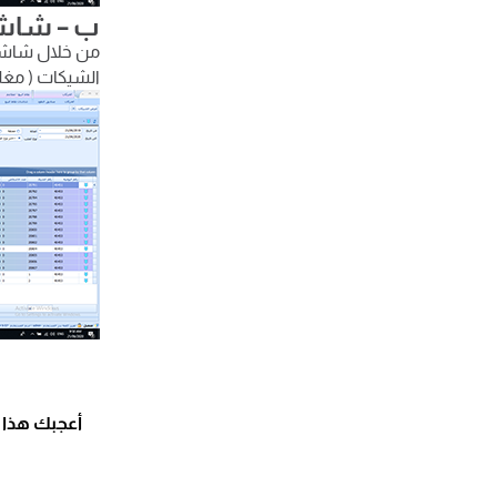
ب – شاش
من خلال شاشة 
الشيكات ( مغلق
أعجبك هذا 