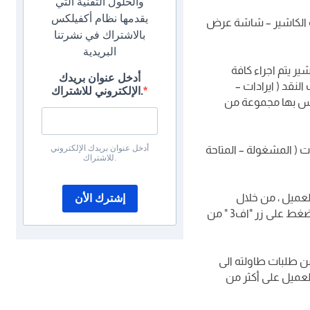
والحلول التقنية التي
يقدمها نظام أكفيلكس
ة الكاشير – شاشة عرض
بالاشتراك في نشرتنا
البريدية
ر يتم اجراء كافة
أدخل عنوان بريدك
نقد ( ايرادات –
الإلكتروني للاشتراك.
يكس بها مجموعة من
أدخل عنوان بريدك الإلكتروني
 ( المشغولة – المتاحة
للاشتراك.
لعميل ، من خلال
إشترك الأن
الضغط على صورة الوجبة الموجودة بجانب شاشة الكاشير أو من البحث عن الصنف بالضغط على زر "اف3 " من
من طلبات طاولته الى
لعميل على أكثر من