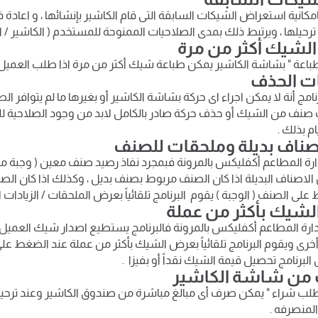
 بامكانية استعراض الشيكات السابقة التى قام الكاشير بإنشائها ، و اعادة 
م ترحيلها ، ويرتبط ذلك بمدى الصلاحيات الممنوحة للمستخدم ( الكاشير / 
طباعة " بشاشة الكاشير يمكن طباعة شيك أكثر من مرة اذا طلب العميل 
رنامج أنة لا يمكن اجراء اى حركة بشاشة الكاشير أو بغيرها ما لم يتوافر 
صنف من الشيك أو حذف حركة صادر بالكامل لابد من وجود الصلاحية لل
م بذلك .
دارة المطاعم أكفليكس بالمرونة فبمجرد نفاذ رصيد صنف معين ( وجبة معي
لاصناف البديلة اذا كان الصنف مربوط بصنف بديل ، وكذلك اذا كان الصن
لى الصنف ( الوجبة ) يقوم البرنامج تلقائياً بعرض الملحقات / الزيادات ا
 ادارة المطاعم أكفليكس بالمرونة فالبرنامج يستطيع اصدار شيك العميل
رى ويقوم البرنامج تلقائياً بعرض الشيك بأكثر من عملة عند الضغط على
لبرنامج تحصيل قيمة الشيك نقداً أو بفيزا .
طلب شراء " يمكن صرف أى مبالغ مباشرة من صندوق الكاشير وعند ترحيل 
المنصرفه .