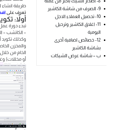
8- اصدار الشيك بأكثر من عملة
طريقة انشاء اص
9- الصرف من شاشة الكاشير
تعرف على
افض
10- تحصيل العملاء الاجل
أولاً: تكو
11- اغلاق الكاشير وترحيل
تبدء دورة عمل 
اليومية
– الكاتشب – ال
وكذلك تكويد أص
12- خصائص اضافية أخرى
والمخزن الخاص
بشاشة الكاشير
الخام من خلال 
ب – شاشة عرض الشيكات
أو مخللات) وغي