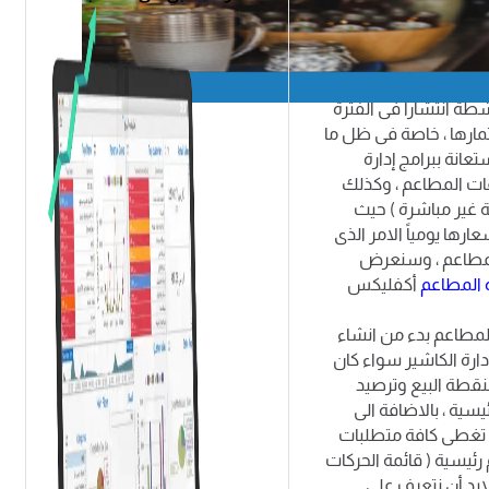
الى رأس المال كبير
 المال فى نشاط
ة لعملائه نظراً لتعلقه
طة انتشاراً فى الفترة
ثمارها ، خاصة فى ظل ما
عانة ببرامج إدارة
ات المطاعم ، وكذلك
ة غير مباشرة ) حيث
ارها يومياً الامر الذى
المطاعم ، وسنعرض
ة المطاعم
أكفليكس
لمطاعم بدء من انشاء
رة الكاشير سواء كان
نقطة البيع وترصيد
سية ، بالاضافة الى
ى تغطى كافة متطلبات
رئيسية ( قائمة الحركات
ابد أن نتعرف على