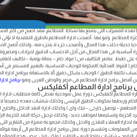
عم أحد أسرع الانشطة نمواً ، وما يميز نشاط المطاعم هو أنة لا يحتاج 
انشطة الاخرى كما أن معدل دوران رأس المال سريع ففترة أسترداد رأس
ما تكون قصيرة، وذلك يرجع لطبيعة النشاط المتعلق بالاحتياجات الاساسي
اً لهذه المميزات التى يتمتع بها نشاط المطاعم، فقد أصبح من أكثر الانش
كثرة المطاعم وتنوعها ، أصبحت ادارة المطاعم بالطرق التقليدية لا تؤتى 
جيا حديثة دخلت هذا المجال وأصبحت جزء لا يتجزء منه ، ولذلك أصبح الاست
 أساسية فى هذا المجال من أجل الاحتساب الدقيق لايرادات ومصروف
على ظبط عناصر التكاليف من ( مواد خام – عمالة يومية – تكاليف اضافي
ام ( المواد الغذائية )المكونة للوجبات الاساسية بالتغيير المستمر فى أسع
اب تكلفة الطبق / الوجبات بشكل دقيق ألا بالاستعانة ببرنامج ادارة 
ن أفضل برامج ادارة المطاعم فى مصر والوطن العربى وهو
برنامج ادار
 برنامج ادارة المطاعم أكفليكس
دارة المطاعم أكفليكس دورة عمل نموذجية تغطى كافة متطلبات ادارة ا
الخام وربطها بمكونات الطبق الرئيسى وكذلك شاشات معده خصيصاً لادا
لمطعم – توصيل خارجى – تيك واى ) وكذلك ادارة النقد الداخل والخارج ل
د الخزينة وتسليمها لموظف جديد ، وكذلك ترحيل حركة النقد للخزينة الرئي
دارة العملاء النقدى والاجل وكذلك مجموعة مميزة من التقارير الت
ن المعلومات وتنقسم دورة عمل برنامج ادارة المطاعم الى أربعة قوائم 
 النقود – شاشات نقاط البيع – التقارير ) ولكن قبل عرض هذه القوائم ل