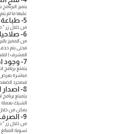
يتميز البرنامج
عليها ما لم يت
5- طباعة الشيك أكثر من مرة
من خلال زر " 
6- صلاحيات الحذف
من المميز بالب
فحتى يتم حذف 
المشرف ) للقيا
7- وجود اصناف بديلة وملحقات للصنف
يتمتع برنامج ا
مباشرة بعرض ا
فبمجرد الضغط ع
8- اصدار الشيك بأكثر من عملة
يتميتع برنامج
الشيك بعملة أخ
يمكن من خلال ا
9- الصرف من شاشة الكاشير
من خلال زر " 
تسوية المبالغ 