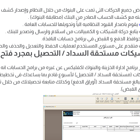
اض جميع الحركات التى تمت على البنوك من خلال النظام وإصدار كشف
ته مع كشف الحساب الصادر من البنك (مطابقة البنوك) .
يقوم باصدار القيود النظاميه الياً وتحويلها للحسابات العامة .
يتابع حركة الشيكات و الكمبيالات من استلام وارسال وتصدير للبنك .
حوافظ الدفع و القبض في برنامج حسابات النافذة.
متقدم على مستوى المستخدم لعمليات الحفظ والتعديل والحذف والطب
شيكات مستحقة السداد / التحصيل بمجرد فتح 
ز برنامج ادارة الخزينة والبنوك اكفليكس عن غيره من برامج الحسابات انه
ات (مستحقة السداد / التحصيل) لأسبوع قادم بما يساعدك فى تخطيط ا
بالغ مستحقة السداد (أوراق الدفع) وكذلك متابعة تحصيلاتك من خلال 
ق القبض).