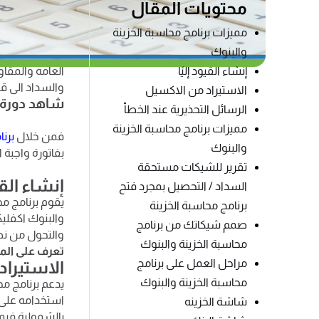
مميزات بر
محتويات المقال
مميزات برنامج محاسبة الخزينة
سواء كانت نقد
والبنوك
ويعمل برنامج 
إنشاء القيود إليًا
العامه والمقا
والسداد الى قي
الاستيراد من الاكسيل
شاهد دورة 
الرسائل التحذيرية عند الخطأ
مميزات برنامج محاسبة الخزينة
فمن خلال
برنا
والبنوك
بفاتورة واجبة 
تقرير للشيكات مستحقة
إنشاء القيو
السداد / التحصيل بمجرد فتح
يقوم برنامج محا
برنامج محاسبة الخزينة
والبنوك اكفليك
صمم شيكاتك من برنامج
والتحول من نظ
محاسبة الخزينة والبنوك
تعرف على الم
مراحل العمل على برنامج
الاستيرا
محاسبة الخزينة والبنوك
يدعم برنامج مح
استخدامه على أ
شاشة الخزينه
بالشمولية فيم