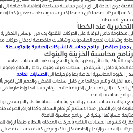
 النقدية دون الحاجة الى اى برامج محاسبة مساعدة اضافية، بالاضافة الى ا
لكافة الشركات مهما كان حجمها (كبيرة – متوسطة – صغيرة) كما انه قد 
ب جميع الانشطة.
لتحذيرية عند الخطأ
لى منظومة كامل للرقابة على الحركات النقدية بدء من الرسائل التحذيرية 
 الحاجة وشاشات تحديد الصلاحيات، وشاشات متخصصة لادخال حركات معي
ن
مميزات افضل برنامج محاسبة للشركات الصغيرة والمتوسطة
نامج محاسبة الخزينة والبنوك
كويد البنوك والخزائن وطرق وانواع الدفع وربطها بالحسابات العامه.
ة النقدية داخل الشركة من سندات صرف وقبض داخل النظام ويقوم الن
صدار القيود المحاسبية الخاصة بها وترحيلها الى
الحسابات العامه
.
ل مع الخزينة وتتبع حركاتها من خلال سندات القبض والدفع التى تقوم بأنش
ل الحركات التى تمت على الخزينة باختلاف ارقام حساباتها وإظهارها 
رنامج محاسبة النافذة .
ميع حركات سندات القبض والدفع وتأثيرات حساباتها على الخزينة في برنام
تابعة اوراق القبض منذ الاستلام ثم تمام السداد، وكذا اوراق الصرف من
ابعة حساباتها البنكية في برنامج محاسبة النافذة .
قارنة كشوف الحسابات البنكيه بالحركات المدخله بالنظام طبقاً لرؤية ال
عة حركات السحب والإيداع الخاصة بكل بنك وعرض كشف حساب تفصيلى