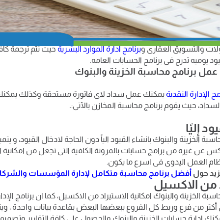
نامج محاسبة الخزينة والبنوك
يختص برنامج محاسبة الخزينه والبنوك الذي 
ا أو من خلال أوراق القبض والدفع الشيكات والتحكم فى حركة النقدية و
محاسبة الخزينه والبنوك بشكل مترابط ومتكامل مع
برنامج محاسبة ادارة
ولات والتسويق العقارى و
برنامج ادارة الموارد البشرية
حيث تتم ترجمة كاف
ود يوميه تدرج فى برنامج الحسابات العامه.
عمل برنامج محاسبة الخزينة والبنوك
مج الإدارة النقدية
يمكنك عمل سداد لاى فاتورة مستحقة وكذلك يمكنك 
السداد، حيث يقوم برنامج محاسبة المخازن بالآتى:ـ
د إليًا
سبة الخزينة والبنوك بانشاء القيود الياً دون الحاجة لادخال القيود، و يتميز 
س عن غيره من برامج حسابات بالمرونة الكافية التى تجعل من امكانية ا
ام العمل اليدوى فى اسرع ما يكون.
زيد حول
أفضل برنامج محاسبة متكامل لإدارة المؤسسات والشرك
د من الاكسيل
اسبة الخزينة والبنوك امكانية الاستيراد من الاكسيل، كما ان برنامج الإدا
كثر من فرع وربط كل الفروع ببعضها البعض بقاعدة بيانات واحدة ، ويتمي
كنك ادارة حسابات الخزينة والبنوك والحصول على كافة التقارير وتصمي