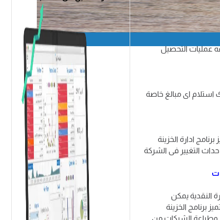
يعمل بنظام ERP software بمعالجة عمليات التحصيل والسداد
البنوك.
 المخازن
والحسابات
ه عمليات التحصيل
استلام اى مبالغ خاصة
برنامج ادارة الخزينة
حداث التغيير فى الشركة
ات
رة النقدية يمكن
ز برنامج الخزينة
م وطباعة الشيكات من