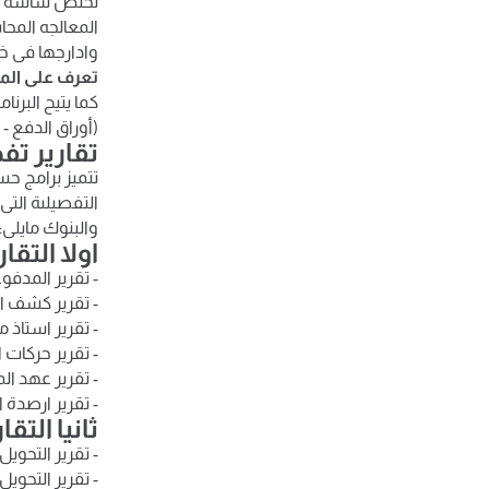
تختص شاشة الب
المعالجه المحا
وادارجها فى خز
تعرف على الم
كما يتيح البرن
(أوراق الدفع 
تقارير تف
تتميز برامج ح
التفصيلىة التى 
والبنوك مايلى:-
اولا التقا
- تقرير المدف
- تقرير كشف الخ
- تقرير استاذ م
- تقرير حركات 
- تقرير عهد ا
- تقرير ارصدة ا
ثانيا التق
- تقرير التحوي
- تقرير التحو