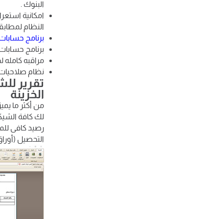
البنوك .
امكانية استعر
النظام لمطابق
برنامج حسابات
برنامج حسابات 
مراقبه كامله ل
نظام صلاحيات 
تقرير لل
الخزينة
من أكثر ما يمي
لك كافة الشيك
رصيد كافى للم
التحصيل (أورا