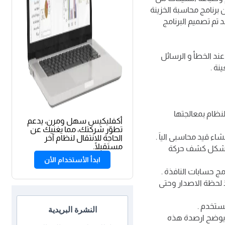
ن برنامج محاسبة الخزينة
تم تصميم البرنامج
عند الخطأ و الرسائل
نة .
ظام بمعالجتها
أكفليكيس سهل ومرن، يدعم
تطوّر شركتك، مما يغنيك عن
اء قيد محاسبى الياَ .
الحاجة للانتقال لنظام آخر
مستقبلًا.
فى شكل كشف حركة
ابدأ الأستخدام الأن
ج حسابات النافذة .
ذ لحظة الاصدار وحتى
مستخدم .
النشرة البريدية
 يوضح ارصدة هذه