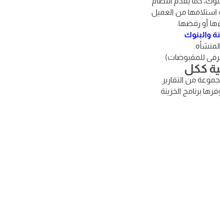
وك، كما يقدم النظام
ت استلامها من العميل
ءها أو رفضها.
ة والبنوك
المنشأه.
مصرفى للمقبوضات)
لية ككل
وعة من التقارير
رها برنامج الخزينة