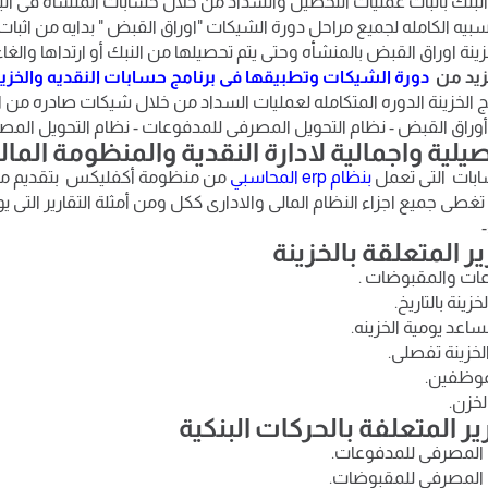
نك باثبات عمليات التحصيل والسداد من خلال حسابات المنشأه فى البن
سبيه الكامله لجميع مراحل دورة الشيكات "اوراق القبض " بدايه من اثبا
ينة اوراق القبض بالمنشأه وحتى يتم تحصيلها من النبك أو ارتداها والغا
زيد من
دورة الشيكات وتطبيقها فى برنامج حسابات النقديه والخزين
امج الخزينة الدوره المتكامله لعمليات السداد من خلال شيكات صادره من 
- أوراق القبض - نظام التحويل المصرفى للمدفوعات - نظام التحويل ال
صيلية واجمالية لادارة النقدية والمنظومة الما
سابات التى تعمل
بنظام erp المحاسبي
من منظومة أكفليكس بتقديم مجم
تغطى جميع اجزاء النظام المالى والادارى ككل ومن أمثلة التقارير التى يوف
رير المتعلقة بالخزينة
وعات والمقبوضات .
زينة بالتاريخ.
ساعد يومية الخزينه.
الخزينة تفصلى.
لموظفين.
لخزن.
ارير المتعلفة بالحركات البنكية
ل المصرفى للمدفوعات.
يل المصرفى للمقبوضات.