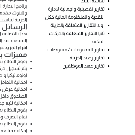
شاشة البنك
برنامج الادارة
تقارير تفصيلية واجمالية لادارة
والبنوك مقدم 
النقدية والمنظومة المالية ككل
الخزينة ليناس
اولا التقارير المتعلقة بالخزينة
الرسائل ا
ثانيا التقارير المتعلفة بالحركات
هذا بالاضافة ا
التنبيهية عند
البنكية
اقراء المزيد ع
تقارير للمدفوعات / مقبوضات
مميزات بر
تقارير رصيد الخزينة
يقوم النظام بت
تقارير عهد الموظفين
يتم تسجيل حرك
اوتوماتيكيا وا
امكانية التعام
امكانية عرض ك
الصندوق داخل ب
امكانية تتبع ج
يقوم النظام بم
تمام الصرف ومت
يقوم النظام بم
امكانية متاب