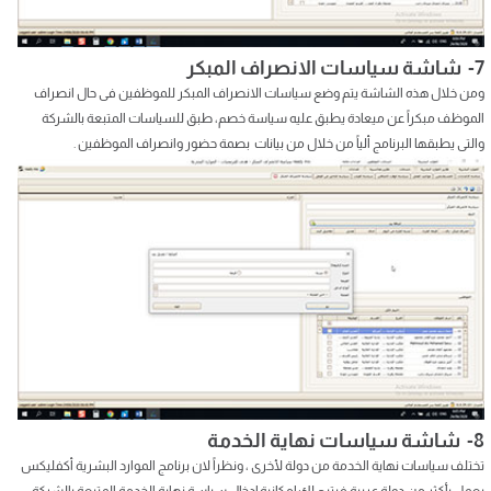
7- شاشة سياسات الانصراف المبكر
ومن خلال هذه الشاشة يتم وضع سياسات الانصراف المبكر للموظفين فى حال انصراف
الموظف مبكراً عن ميعادة يطبق عليه سياسة خصم، طبق للسياسات المتبعة بالشركة
والتى يطبقها البرنامج ألياً من خلال من بيانات بصمة حضور وانصراف الموظفين .
8- شاشة سياسات نهاية الخدمة
تختلف سياسات نهاية الخدمة من دولة لأخرى ، ونظراً لان برنامج الموارد البشرية أكفليكس