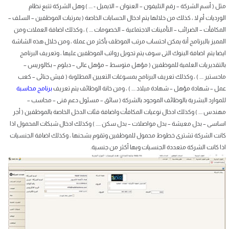
مثل ( أسم الشركة – رقم التليفون – العنوان – الايميل - .... ) وهل الشركة تتبع نظام
الورديات أم لا ، كذلك من خلالها يتم ادخال الحسابات الخاصة ( بمرتبات الموظفين – السلف –
المكافأت – الضرائب – التأمينات الاجتماعية – الخصومات .... ) ، وكذلك اضافة العملات ومن
المميز بالبرنامج أنة يمكن احتساب مرتب الموظف بأكثر من عملة ، ومن خلال هذه الشاشة
ايضا يتم اضافة البنوك التى سوف يتم تحويل رواتب الموظفين عليها ، وتعريف البرنامج
بالتقديريات العلمية للموظفين ( مؤهل متوسط – مؤهل عالى – دبلوم – بكالوريس –
ماحستير .... ) ، وكذلك تعريف البرنامج بمسوغات التعيين المطلوبة ( فيش جنائى – كعب
عمل – شهادة مؤهل – شهادة ميلاد .... ) ، ومن خانة الوظائف يتم تعريف
برنامج محاسبة
للموارد البشرية بالوظائف الموجود بالشركة ( سائق – مسئول دعم فنى – محاسب –
مهندس .... ) وكذلك ادخال نوعيات المكافأت واضافة فئات الدخل الخاصة بالموظفين ( أجر
اساسى – بدل معيشة – بدل مواصلات – بدل سكن ..... ) وكذلك ادخال شبكات المحمول اذا
كانت الشركة تشترى خطوط محمول للموظفين وتقوم بشحنها ، وكذلك اضافة الجنسيات
اذا كانت الشركة متعددة الجنسيات وبها أكثر من جنسية.