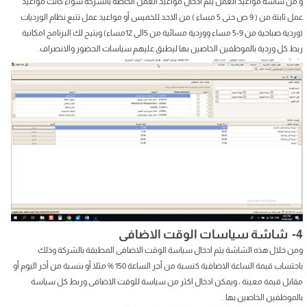
و من شاشة مواعيد العمل يتم ادخال مواعيد العمل الخاصة بالشركة سواء كانت مواعيد
عمل ثابتة من ( 9 ص حتى 5 مساء ) من الاحد للخميس أو مواعيد عمل تتبع نظام الورديات
(وردية صباحية من 9-5 مساء ووردية مسائية من 5الى 12مساء) ويتيح لك البرنامج امكانية
ربط كل وردية بالموظفين الخاصين بها ليطبق عليهم سياسات الحضور والانصراف .
4- شاشة سياسات الوقت الاضافى
ومن خلال هذه الشاشة يتم ادخال سياسة الوقت الاضافى المطبقة بالشركة وذلك
باحتساب قيمة الساعة الاضافية كنسبة من أجر الساعة 150 % مثلا أو بنسبة من أجر اليوم أو
مقابل قيمة معينة ، ويمكن ادخال اكثر من سياسة للوقت الاضافى وربط كل سياسة
بالموظفين الخاصين بها .