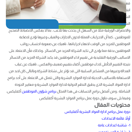
فعال وهام فى نجاح الشركات ونموها وريادتها لبيئة الاعمال ، ولهذا كان لابد للشركات من
انتقاء أفضل العناصر البشرية وتدريبها ومتابعة ادائها وتقيمها من أجل تحقيق أهدف
الشركة ، ومع كبر حجم الشركات ووجود الالاف من الموظفين أصبح من الصعب على
الشركات القيام بهذا الدور بالاعتماد على الاساليب اليدوية التقليدية ، فأنظمة الحضور
والانصراف الورقية مثلاً من السهل أن يحدث بها تلاعب ، بما لا يعكس الانضباط الصحيح
للموظفين ، كما أن الاجراءات المملة لاذون الاجازات والغياب وغيرها تؤدى لاضاعة
الموظفين للمزيد من الوقت لانهاء اجراءاتها ، ناهيك عن صعوبة احتساب رواتب
الموظفين بدقة مما يؤدى الى تكبد الشركة المزيد من الخسائر ، وكذلك فأن الاعتماد على
الاساليب الورقية التقليدية فى تقييم اداء الموظفين قد يكبد الشركة المزيد من الخسائر
نتيجة التقييم الخأطى لاداء موظفين أكفاء بتقييم ضعيف والعكس ، ناهيك عن غياب
العدالة وغيرها من المشاعر السلبية التى قد تؤثر على نشاط الشركة وبالتالى كان لابد من
الاستعانة بالاساليب الحديثة لادارة الموارد البشرية والتى تتمثل فى الاعتماد على أحد برامج
ادارة المواد البشرية الذى يطبق النظم الدولية لادارة الموارد البشرية و معايير الجودة
الشاملة ، ومن أفضل برامج الحسابات فى هذا المجال
برنامج شؤون الموظفين
أكفليكس،
وفيما يلى سوف نتاول دورة عمل برنامج الموارد البشرية أكفليكس
محتويات المقال
دورة عمل برنامج ادارة المواد البشرية أكفليكس
أولاً: قائمة الاعدادات
1- شاشة اعدادات عامة
2- شاشة المستخدمين