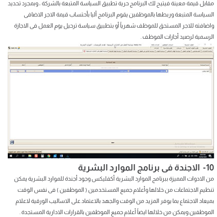
مقابل قيمة معينة فيتيح لك البرنامج حرية تطبيق السياسة المتبعة بالشركة ، وبمجرد تحديد
السياسة المتبعة وربطها بالموظفين يقوم البرنامج أليا بأحتساب قيمة الاجر الاضافى
واضافته للاجر المستحق للموظف شهرياً أو بتطبيق سياسة ترحيل يوم العمل فى الاجازة
الرسمية لرصيد أجازات الموظف .
10- الاجندة فى برنامج الموارد البشرية
من الادوات المميزة ببرنامج الموارد البشرية أكفليكس وجود أجندة للموارد البشرية يمكن
تنظيم الاجتماعات من خلالها وأعلام جميع المستخدمين ( الموظفين ) فى نفس الوقت
بميعاد الاجتماع بما يوفر المزيد من الوقت والجهد بالاعتماد على الاساليب الورقية لاعلام
الموظفين ويمكن من خلالها ايضاً أعلام جميع الموظفين بالقرارات الادارية المستجدة .