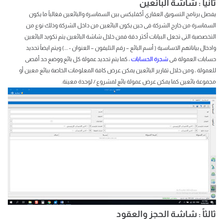
ثانياً : شاشة البائعين
يفصل برنامج التسويق العقاري أكفليكس بين السماسرة والبائعين فغالباً ما يكون
السماسرة من خارج الشركة فى حين يكون البائعين من داخل الشركة وذلك نوع من
التخصصية التى تجعل البيانات أكثر دقة فمن خلال شاشة البائعين يتم تكويد البائعين
وادخال بياناتهم الاساسية ( أسم البائع – رقم التليفون – العنوان - ....) ويتم ايضاً تحديد
حسابات العمولة فى
شجرة الحسابات
، كما يتم تحديد عمولة كل بائع ووضع حد أقصى
للعمولة ، ومن خلال تقارير البائعين يمكن عرض كافة المعلومات الخاصة ببائع معين أو
مجموعة بائعين كما يمكن عرض عمولة بائع لمشروع / لوحدة معينة.
ثالثاً : شاشة الحجز والعقود