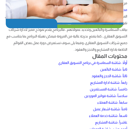
من إدارة عمليات الحجز والعقود وكتابة صيغ العقود الابتدائية والنهائية وطباعتها من
برنامج
محاسبة شركات الاستثمار والتسويق العقاري
وكذلك اضافة التكاليف على الوحدات
المملوكة للشركة وادخال بيانات المشاريع والوحدات التابعة لشركة التسويق العقارى او التى
تقوم بادارتها بالاضافة الى امكانية ادارة خدمة ما بعد البيع من خلال البرنامج و كذلك اضافة
بيانات السماسرة والبائعين وتحديد عمولاتهم ، فالبرنامج يقدم نموذج مميز لادارة شركات
التسويق العقارى ، كما يتمتع بدرجة عالية من المرونة فيمكن تهيئة البرنامج بما يتناسب مع
جميع شركات التسويق العقارى، وفيما يلى سوف نستعرض دورة عمل بعض القوائم
الخاصة بادارة المشاريع والحجز والعقود .
محتويات المقال
أولاً : شاشة السماسرة في برنامج التسويق العقاري
ثانياً : شاشة البائعين
ثالثاً : شاشة الحجز والعقود
رابعاً : شاشة ادارة المشاريع
خامساً : شاشة المستثمرين
سادساً : شاشة فواتير الموردين
سابعاً : شاشة العملاء
ثامناً : شاشة اشعار عميل
تاسعاً : شاشة خدمة العملاء
عاشراً : شاشة المشاريع
أحدى عشر : شاشة الوحدات