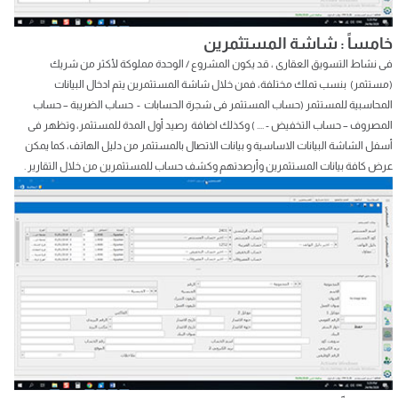
خامساً : شاشة المستثمرين
فى نشاط التسويق العقارى ، قد يكون المشروع / الوحدة مملوكة لأكثر من شريك
(مستثمر) بنسب تملك مختلفة، فمن خلال شاشة المستثمرين يتم ادخال البيانات
المحاسبية للمستثمر (حساب المستثمر فى شجرة الحسابات - حساب الضريبة – حساب
المصروف – حساب التخفيض - .... ) وكذلك اضافة رصيد أول المدة للمستثمر، وتظهر فى
أسفل الشاشة البيانات الاساسية و بيانات الاتصال بالمستثمر من دليل الهاتف، كما يمكن
عرض كافة بيانات المستثمرين وأرصدتهم وكشف حساب للمستثمرين من خلال التقارير .