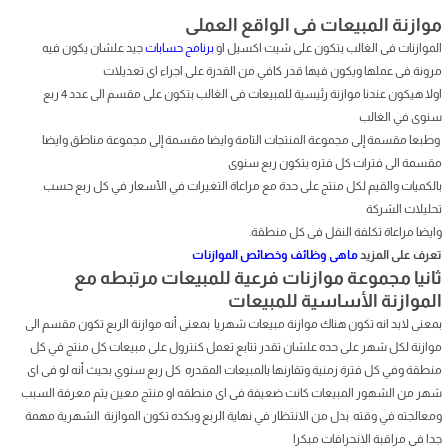
موازنة المبيعات فى الواقع العملى
الموازنات فى الغالب بتكون على شيت اكسيل او
برنامج حسابات
جيد علشان يكون فيه
مرونة فى عملها ويكون فيها قدر كافي من القدرة على اجراء اى تعديلات
اولا هيكون عندنا موازنة رئيسية للمبيعات فى الغالب بتكون على مقسم الى عدد 4 ربع
سنوى في الغالب
وطبعا مقسمة إلى مجموعة المنتجات التامة وايضا مقسمة إلى مجموعة مناطق وايضا
مقسمة الى فترات كل فتره بتكون ربع سنوى
بالكميات والقيم لكل منتج على حدة مع مراعاة التغيرات في الأسعار في كل ربع حسب
تحليلات الشركة
وايضا مراعاة تكلفة النقل فى كل منطقة.
تعرف على المزيد
ماهى وظائف وخصائص الموازنات
ثانيا مجموعة موازنات فرعية للمبيعات مرتبطه مع
الموازنة الأساسية للمبيعات
بمعنى لابد انه تكون هناك موازنة مبيعات شهريا بمعنى أنه موازنة الربع تكون مقسم الى
موازنة لكل شهر على حده علشان تقدر تتابع تعمل كنترول على مبيعات كل منتج في كل
منطقة وفي كل فترة زمنية وتقارنها بالمبيعات المقدره كل ربع سنوي بحيث أنه لو فى اى
شهر من الشهور المبيعات كانت ضعيفة فى اى منطقه او منتج معين يتم معرفة السبب
ومعالجته في وقته بدل من الانتظار في نهاية الربع وبكده تكون الموازنة الشهرية مهمة
جدا فى مراقبة الانحرافات مبكرا