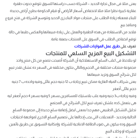
يعنى مثلا فى مجال تجارة الحديد – الشركة حسب دراستها للسوق تتوقع حدوث طفرة
عقارية كبيرة نظرا مثلا مثلا لانخفاض أسعار الأراضي أو قيام الحكومة بطرح أراض جديدة
للبناء فمعناه زيادة الطلب على منتجات مواد البناء زى الحديد وتتوسع الشركة في فتح فروع
ومنافذ بيع
فلابد من الاستفادة من هذه الطفرة والعمل على زيادة مبيعاتها والعكس طبعا في حالة
توقع انخفاض الطلب في السوق على المنتجات بصفة عامة.
تعرف على
طرق عمل الموازنات للشركات
التشكيل البيع المزيج السلعي للمنتجات
لو بتلاحظ فى اغلب السلع الاستهلاكية أن الشركة أصبحت تصنع من كل منتج واحد
مجموعة منتجات مختلفة في الحجم وبالتالي بتكون مختلفه فى السعر ده عشان تقدر تبيع
لكل شرائح السوق وتزيد مبيعاتها
يعنى شركات المياه الغازية ممكن تبيع زجاجة ب 12 جنيه حجم عائلى وفيه واحده ب 7 جنيه
حجم عائلى أصغر
وفيه زجاجة ب3 جنيه وفيه علب بلاستيك للمسافرين بسعر 5 وفيه بسعر 4 حجم أصغر ليه
هى بتعمل كده علشان تعرف تبيع لكل الشرائح في المجتمع
تحليل التشكيل الطبيعي مهم جدا بمعنى ايضل إضافة سلع جديدة إلى مجموعة السلع
الحالية وتحديد - التعديلات التي يجب إدخالها على تصميم السلع الاخرى لمواجهة احتياجات
السوق وده بيكون فى ضوء الطاقة الانتاجية للشركة وإمكانية التسويق عن طريق بائعين
الشركه او وكلاء البيع