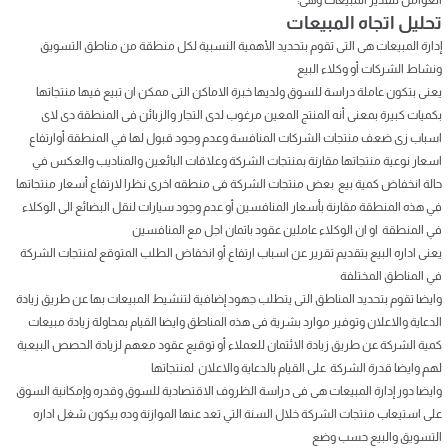
تحليل اتجاه المبيعات
إدارة المبيعات هى التى تقوم بتحديد الأهمية النسبية لكل منطقة من مناطق التسويق
ونشاط الشركات أو وكلاء البيع
يعنى بتكون عاملة دراسة للسوق ولديها خبرة الاماكن التى ممكن ان تبيع فيها منتجاتها
بكميات كبيرة بمعنى أنه المنتج المعين مرغوب لدى التجار والزبائن فى المنطقة دى لاى
اسباب زى ضعف منتجات الشركات المنافسة وعدم وجود قبول لها في المنطقة أوارتفاع
اسعار نوعية منتجاتها مقارنة بمنتجات الشركة وعلاقات البائعين والمناديب والعكس في
حالة انخفاض كمية بيع بعض منتجات الشركة فى منطقه اخرى نظرا لارتفاع أسعار منتجاتها
في هذه المنطقة مقارنة بأسعار المنافسين أو عدم وجود سيارات لنقل البضائع الى الوكلاء
في المنطقة او ان الوكلاء عاملين عقود باتمان اجل مع المنافسين
يعنى اداره البيع بتقديم تقرير عن اسباب ارتفاع أو انخفاض الطلب المتوقع لمنتجات الشركة
في المناطق المختلفة
وايضا تقوم بتحديد المناطق التى يتطلب جهود إضافية لتنشيط المبيعات بها عن طريق زيادة
الدعاية والاعلان وتوفير موارد بشرية فى هذه المناطق وايضا القيام بمحاولة زيادة مبيعات
كمية الشركة عن طريق زيادة الائتمان للعملاء أو توقيع عقود معهم لزيادة الحصص البيعية
لهم وايضا قدرة الشركة على القيام بالدعاية والاعلان لمنتجاتها
وايضا دور إدارة المبيعات هى فى دراسة الظروف الاقتصادية للسوق وقدره وإمكانية السوق
على استيعاب منتجات الشركة خلال السنة التي تعد عنها الموازنة وده بيكون شغل اداره
التسويق والبيع حسب وضع