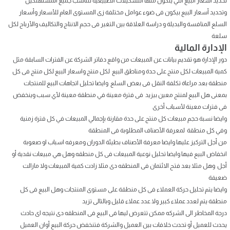
تحديد أسعار البيع التي يتكون منها التشكيلات الطبيعية لتناسب جميع المستهلكين
وتحديد أسعار البيع بيكون فى ضوء عوامل مختلفة زى المستوى العام للأسعار وأسعار
السلع المنافسة والبديلة و دراسة العلاقة بين التغير فى حجم الانتاج والتكاليف والأرباح لكل
سلعة
الإدارة المالية
دور الإدارة هو تقديم بيانات عن المبيعات من واقع دفاتر الشركة عن الفترات السابقة مثل
كمية المبيعات لكل منتج على حدة ومناطق البيع لكل منتج واسعار البيع لكل منتج فى كل
منطقة بعد مراعاة تكلفة النقل فى بعض السلع وايضا تحليل اتجاهات البيع للمنتجات
بمعنى هل البيع لمنتج معين بيزيد فى فترة معينة في منطقة معينة لأي سبب وينخفض
فى فترات معينة لأسباب أخرى
وايضا نسبة حجم مبيعات كل منتج على حدة مقارنة بإجمالي المبيعات في كل فترة زمنية
وفي كل منطقة لمعرفة الأصناف المطلوبة فى المنطقة
من أجل التركيز عليها وايضا معرفة الأصناف بطيئة الدوران ومعرفه اسباب او صعوبة
انخفاض البيع فيها وايضا تحليل نوعية المبيعات فى كل منطقه وهل هي مبيعات نقدية أو
أجل وهل مثلا بعد فتح الائتمان فى المنطقه دى مثلا زادت كمية المبيعات ولا مازالت
ضعيفة
وايضا يتم تحليل حركة العملاء فى كل منطقة على مستوى المنتجات وهل البيع فى كل
منطقة يتم لعدد عملاء كبير ولا عدد عملاء قليل وبالتالى تزيد
درجة المخاطر الى الشركه ممكن تتعرض ليها فى البيع فى المنطقه دى نتيجه اى حادث
يحدث للعميل أو تحدث خلافات بين العميل والشركة فتنخفض حركة البيع أوان العميل