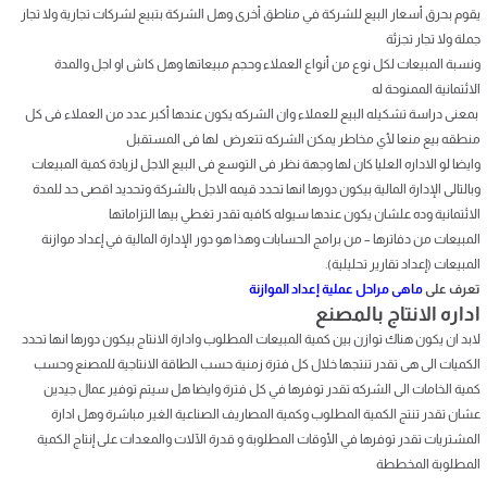
يقوم بحرق أسعار البيع للشركة في مناطق أخرى وهل الشركة بتبيع لشركات تجارية ولا تجار
جملة ولا تجار تجزئة
ونسبة المبيعات لكل نوع من أنواع العملاء وحجم مبيعاتها وهل كاش او اجل والمدة
الائتمانية الممنوحة له
بمعنى دراسة تشكيله البيع للعملاء وان الشركه يكون عندها أكبر عدد من العملاء فى كل
منطقه بيع منعا لأي مخاطر يمكن الشركه تتعرض لها فى المستقبل
وايضا لو الاداره العليا كان لها وجهة نظر فى التوسع فى البيع الاجل لزيادة كمية المبيعات
وبالتالى الإدارة المالية بيكون دورها انها تحدد قيمه الاجل بالشركة وتحديد اقصى حد للمدة
الائتمانية وده علشان يكون عندها سيوله كافيه تقدر تغطي بيها التزاماتها
المبيعات من دفاترها – من برامج الحسابات وهذا هو دور الإدارة المالية في إعداد موازنة
المبيعات (إعداد تقارير تحليلية).
تعرف على
ماهى مراحل عملية إعداد الموازنة
اداره الانتاج بالمصنع
لابد ان يكون هناك توازن بين كمية المبيعات المطلوب وادارة الانتاج بيكون دورها انها تحدد
الكميات الى هى تقدر تنتجها خلال كل فترة زمنية حسب الطاقة الانتاجية للمصنع وحسب
كمية الخامات الى الشركه تقدر توفرها في كل فترة وايضا هل سيتم توفير عمال جيدين
عشان تقدر تنتج الكمية المطلوب وكمية المصاريف الصناعية الغير مباشرة وهل ادارة
المشتريات تقدر توفرها في الأوقات المطلوبة و قدرة الآلات والمعدات على إنتاج الكمية
المطلوبة المخططة