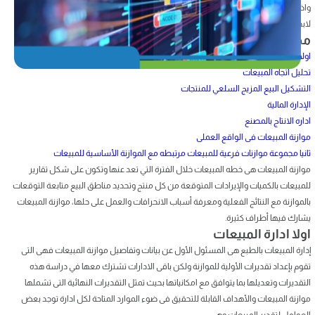
واذا تم اعدادها بشكل دقيق فإن باقى الموازنات ستكون على درجة كبيرة من الدقة وبالتالى
لابد من دراسة كافة العوامل الممكنة لتقدير المبيعات بصورة دقيقة
محتويات المقال
اولا ادارة المبيعات
تحليل اتجاه المبيعات
التشكيل البيع المزيج السلعي للمنتجات
الإدارة المالية
اداره الانتاج بالمصنع
موازنة المبيعات فى الواقع العملى
ثانيا مجموعة موازنات فرعية للمبيعات مرتبطه مع الموازنة الأساسية للمبيعات
موازنة المبيعات هى خطه المبيعات خلال الفترة التي تعد عنها وتكون على شكل تقارير
للمبيعات بالكميات والإيرادات المتوقعة من كل منتج وتحديد مناطق البيع متابعة التوقعات
بالموازنة مع النتائج الفعلية ومعرفة أسباب الانحرافات والعمل على حلها، موازنة المبيعات
يشارك فيها أطراف كثيرة.
اولا ادارة المبيعات
إدارة المبيعات بالطبع هى المسئول الأول عن بيانات وتفاصيل موازنة المبيعات فهى التى
تقوم بإعداد تقديرات الأولية للموازنة ولكن باقى الادارات تشترك معها في دراسة هذه
التقديرات وتعديلها بما يتوافق مع امكانياتها بحيث تمثل التقديرات النهائية التى تشملها
موازنة المبيعات والأهداف القابلة للتحقيق فى ضوء الموارد المتاحة لكل ادارة توجد بعض
العوامل لتقدير المبيعات وهى: