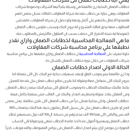
خطابات الضمان البنكية زى مااتفقنا هي وسيلة بتلجأ ليها الشركات وخصوصا شركات
المقاولات وهي عبارة عن خطاب بتقدمة شركة المقاولات للمالك عشان يضمن انهم
هاينفذوا الاعمال بتاعتهم علي أكمل وجهة ولو حصل ان شركة المقاولات مانفذتش
المطلوب منها بيحق لمالك المشروع انة يروح البنك ويسحب فلوس خطاب الضمان
كتعويضا لية نتيجة الاضرار اللي حصلت بسبب ان المقاول ماالتزمش بالمطلوب منة.
ما هي المعالجة المحاسبية لخطابات الضمان وازاي نقدر
نطبقها علي برنامج محاسبة شركات المقاولات
خلونا نتعرف على
المعالجة المحاسبية
ل خطابات الضمان وازاي نطبقها على برنامج محاسبة
شركات المقاولات من خلال دورة خطابات الضمان بالشكل دة :
الحالة الاولي اصدار خطابات الضمان
ودا زي مااتفقنا بيتم بموجب اتفاق اوعقد تسهيلات بنكية مع البنك، كل اللى بنعملة اننا
بنروح للبنك اللى بنتعامل معاة ونقولة اننا عايزين نطلع خطاب ضمان بنكي نقدمة للعميل
بتاعنا، فالبنك بيطلعلك الخطاب دة وبموجب الاتفاق اللى بينكم البنك بيصدر خطاب الضمان ,
وفى المقابل بياخد عمولة ومصاريف اصدار، والبنك فى الغالب مش بيضمنا بكامل قيمة
خطابات الضمان، ولكن بيخلينا نغطى جزأ من خطاب الضمان اللى عايزن نطلعة ,يعنى بمعنى
اصح لو عايزين خطاب ضمان بنكي على سبيل المثال بمليون جنية، هنا البنك بيضمنا ب 900
الف بس والباقى اللى هما 100 الف بيحتجزهم من حسابنا، ال100 الف دول بنسميهم غطاء
خطاب الضمان وبيعتبروا أصول عندنا لحد مامدة الخطاب تنتهي ويرجعولنا تاني الحساب.
الصورة دى بتوضح ازاى بيتم اصدار خطاب الضمان فى برنامج المقبوضات والمدفوعات، كجزأ