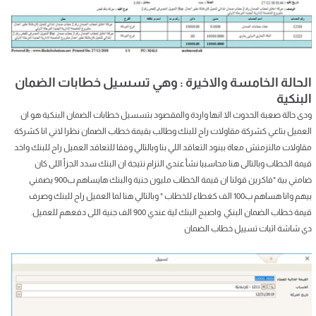
الحالة الخامسة والاخيرة : وهي تسسيل خطابات الضمان
البنكية
ودى حالة صعبة الحدوث الا انها واردة والمقصود بتسسيل خطابات الضمان البنكية هو ان
العميل بتاعي كشركة مقاولات راح للبنك وطالب بقيمة خطاب الضمان نظرا لاني انا كشركة
مقاولات مالتزمتش معاة ببنود التعاقد اللي بنا وبالتالي وفقا للتعاقد العميل راح للبنك واخد
قيمة الخطاب وبالتالى هنا محاسبيا نشأ عندي التزام نتيجة ان البنك سدد الجزأ اللى كان
ضامني بية "فاكرين قولنا ان قيمة الخطاب مليون جنية والبنك هايساهم ب900 يضمني
بيهم وانا هساهم ب100 الف كغطاء للخطاب " وبالتالي هنا لما العميل راح للبنك وصرف
قيمة خطاب الضمان البنكي واصبح البنك لية عندي 900 الف جنية اللى دفعهم للعميل.
دي شاشة اثبات تسييل خطاب الضمان