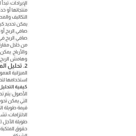
الإيرادات: تبد
منتجاتها أو خدم
التكاليف والمص
يمكن تحديد كيف
صافي الربح أو 
صافي الربح في
من خلال مقارن
والأرباح. يمكن
وهامش الربح ا
2. تحليل الميزانية العمومية
الميزانية الع
استخدامها لتحد
كيفية التحليل
الأصول: يتم تص
التي يمكن تحو
قيمة طويلة ال
الالتزامات: تش
طويلة الأجل (
حقوق الملكية:
الشركة.