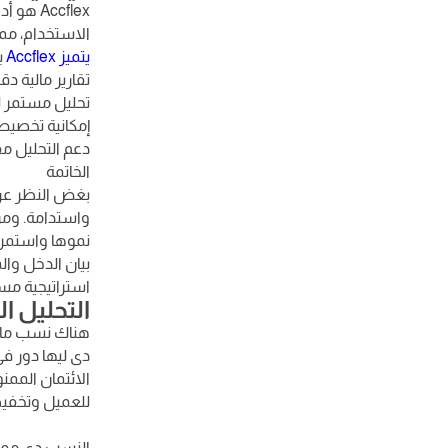
Accflex
الاستخدام، مما
يتميز Accflex
بـ
تقارير مالية د
تحليل مستمر للب
إمكانية تخصيص ا
دعم التحليل مق
الخاتمة
بغض النظر عن ح
واستدامة. ومن
نموها واستمرا
بيان الدخل وال
استراتيجية مست
التحليل ا
هناك نسب مالي
دى ليها دور فى
الائتمان الممنو
للعميل وتخفيض
النسب دى ممك