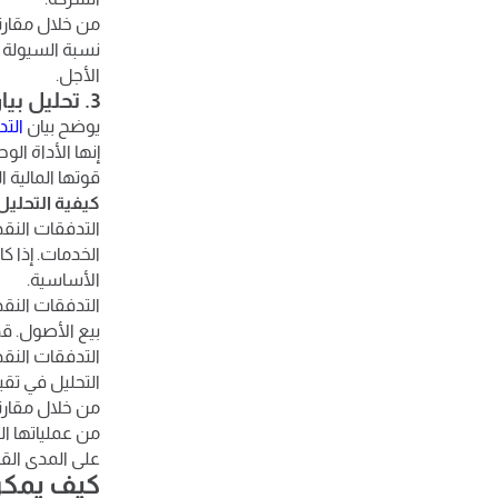
من خلال مقارن
نسبة السيولة و
الأجل.
3. تحليل بيان التدفقات النقدية
يوضح بيان
التد
إنها الأداة ال
قوتها المالية ا
كيفية التحليل
التدفقات النقد
الخدمات. إذا ك
الأساسية.
التدفقات النقد
بيع الأصول. قد
التدفقات النقد
التحليل في تقي
من خلال مقارنة
من عملياتها ا
على المدى الق
كيف يمكن لبرنامج Accflex 