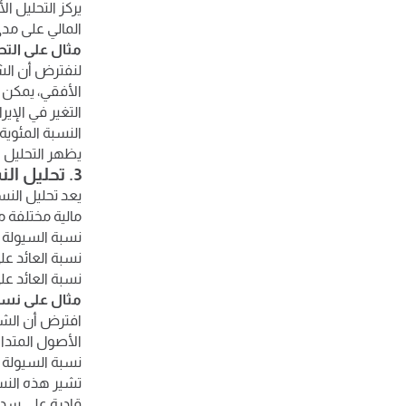
يركز التحليل ال
المالي على مدى
مثال على التح
الأفقي، يمكن ح
التغير في الإيرادات = 600000 - 0
النسبة المئوية للتغير = (100000 
يظهر التحليل الأفقي زيادة بنسبة 20% ف
3. تحليل النسب المالية
يعد تحليل الن
مالية مختلفة م
نسبة السيولة ال
نسبة العائد على الأصول (ROA): تقيس قدرة الشرك
نسبة العائد على الاستثمار (ROI): تقيس الربحي
مثال على نسب
افترض أن الشر
الأصول المتداولة: 400,000 الالتزامات المتدا
نسبة السيولة المتدا
تشير هذه النسب
قادرة على سدا