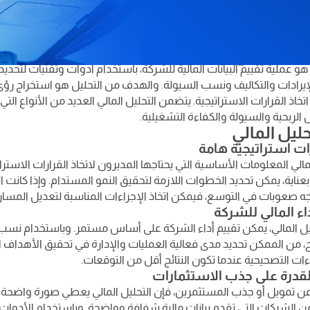
 للمشاريع هو أداة أساسية لفهم الأداء المالي وتقييم قدرة المشروع على 
القوائم المالية والنسب المالية، يساعد هذا التحليل في اتخاذ قرارات اس
يلية، وضمان استدامة المشروع في مواجهة التحديات الاقتصادية المختل
ليل المالي؟
هو عملية تقييم البيانات المالية للشركة، باستخدام أدوات وتقنيات لتحديد 
لإيرادات والتكاليف ونسب السيولة. والهدف من التحليل هو استخراج رؤى
تخاذ القرارات الاستراتيجية. يتضمن التحليل المالي العديد من الأنواع الت
الربحية والسيولة والكفاءة التشغيلية.
حليل المالي
لمالي المعلومات الأساسية التي يحتاجها المديرون لاتخاذ القرارات الاس
ية بعناية، يمكن تحديد الخطوات اللازمة لتحقيق النمو المستدام. وإذا كان
جه صعوبات في التوسع، فيمكن اتخاذ الإجراءات المناسبة لتعديل المسار.
يل المالي، يمكن تقييم أداء الشركة على أساس مستمر. وباستخدام نسب 
 من الممكن تحديد مدى فعالية العمليات والإدارة في تحقيق الأهداف ال
اءات التصحيحية عندما تكون النتائج أقل من التوقعات.
عن تمويل أو جذب المستثمرين، فإن التحليل المالي يعطي صورة واضحة
 الشركات التي تقدم بيانات مالية شفافة وواضحة. وباستخدام الأدوات ا