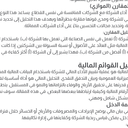
أداء الشركة مع الشركات المنافسة في نفس القطاع. يساعد هذا النوع 
ي للشركة ومدى قوتها مقارنة بنظرائها ويهدف هذا التحليل إلى تحديد 
، وتحديد مجالات التحسين بناءً على أداء الشركات المماثلة.
ليل المقارن:
ركة (أ) تعمل في نفس الصناعة التي تعمل بها الشركة (ب). باستخدام ال
لمالية مثل العائد على الأصول أو نسبة السيولة بين الشركتين. إذا كانت
شركة (أ) أفضل من الشركة (ب)، فهذا يشير إلى أن الشركة (أ) أكثر كفاءة ف
ل القوائم المالية
لمالية هو عملية تقييم الأداء المالي للشركة باستخدام البيانات المالية ال
ميزانية العمومية وبيان التدفق النقدي. التحليل المالي هو أداة أساسية ل
قدرتها على تحقيق الأرباح والوفاء بالتزاماتها والنمو في المستقبل. يتطل
للأرقام المالية وكيفية ارتباطها ببعضها البعض. في هذه المقالة، سوف
ية بشكل شامل ومهني.
 بيان مالي يوضح الإيرادات والمصروفات والأرباح أو الخسائر خلال فترة
دخل، يمكن قياس ربحية الشركة وكفاءتها في إدارة تكاليفها.
: