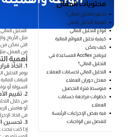
محتويات المقال
التحليل المالي
من خلال تحليل 
ما هو التحليل المالي؟
الكفاءة التشغ
ما هو التح
أهمية التحليل المالي
أنواع التحليل المالي
التحليل المالي 
مثل الأرباح وا
كيفية تحليل القوائم المالية
التي تمكن من ا
كيف يمكن
من العمل، مثل 
لبرنامج Accflex المساعدة في
أهمية الت
التحليل المالي؟
1. اتخاذ قرارات استراتيجية هامة
التحليل المالي لحسابات العملاء
يوفر التحليل ا
البيانات المال
معدل دوران العملاء
السيولة أو توا
متوسط فترة التحصيل
2. تقييم الأداء المالي للشركة
خطوات مراجعة حسابات
من خلال التحل
العملاء
أو هامش الربح،
فيه بعض الإجراءات الرئيسة
في اتخاذ الإجر
للفصل بين الواجبات
3. تحسين القدرة على جذب الاستثمارات
إذا كنت تبحث 
المستثمرون عن