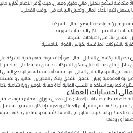
 هو أداة متكاملة تسمح بتحليل مالي دقيق وفعال، حيث يوفر النظام تقارير ما
 يسهل تتبع الأداء المالي وتحليل البيانات في الوقت الفعلي.
:
قيقة توفر رؤية واضحة للوضع المالي للشركة.
يانات المالية من خلال التحديثات الفورية.
لتقارير بناءً على احتياجات الشركة.
ارنة بالشركات المنافسة لقياس القوة التنافسية.
جم الشركة، فإن التحليل المالي هو أداة حيوية لفهم قدرة الشركة على 
 خلال إتقان هذا التحليل، يمكن للشركات تحسين قدرتها على اتخاذ قرار
ريتها في السوق.التحليل المالي هو عملية أساسية لفهم الوضع المالي 
ميزانية العمومية وبيان التدفق النقدي، يمكن للمديرين الماليين والمستثم
نيرة. كما يعد استخدام النسب المالية أداة فعالة لتوفير رؤية شاملة لأدا
لمالي لحسابات العملاء
ة خاصة بنظام حسابات العملاء مثل معدل دوران العملاء متوسط فت
 انه من خلالها يتم تقييم أداء العملاء ومعرفة إذا كان مستوى التحصيل 
حة للعملاء وانه لايوجد تجاوز فى المدة الائتمانيه وايضا من خلالها تقيي
ها أو زيادتها
ن تعملها على مستوى كل فترة مالية شهر أو ربع سنوى نصف سنوى