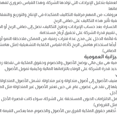
أ العملية بتحليل الإيرادات التي تولدها الشركة، وهذا القياس ضروري لفه
اتها.
روفات: من المهم مراقبة التكاليف المتكبدة في الإنتاج والتوزيع والنفقا
ية تأثير هذه التكاليف على صافي الربح.
الخسارة: بعد حساب الإيرادات وطرح التكاليف، نصل إلى صافي الربح أو ال
 تقييم قدرة الشركة على تحقيق أرباح مستدامة.
ة قائمة الدخل على مدى عدة فترات زمنية، من الممكن ملاحظة النمو أو 
 أيضًا استخدام هامش الربح كأداة لقياس الكفاءة التشغيلية (مثل هامش
لصافي).
مومية هي بيان مالي يوضح الأصول والخصوم وحقوق الملكية في نقطة زم
يد قدرة الشركة على الوفاء بالتزاماتها المالية وكيفية تمويل الأصول.
:
نيف الأصول إلى أصول متداولة وغير متداولة. تشمل الأصول المتداولة ا
يلها إلى نقد في غضون عام. في حين تعتبر الأصول غير المتداولة مثل ا
أجل.
مل الالتزامات الديون المستحقة على الشركة، سواء كانت قصيرة الأجل (م
مثل القروض).
 تُظهر حقوق الملكية الفرق بين الأصول والخصوم، مما يعكس القيمة 